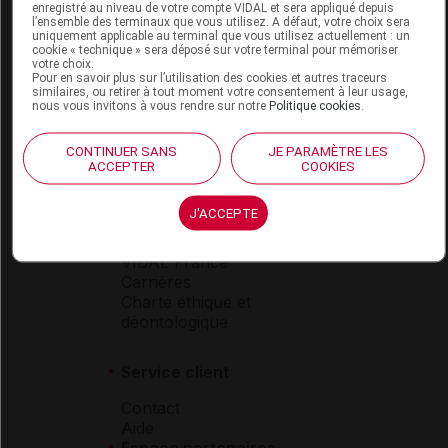
Espace produit
enregistré au niveau de votre compte VIDAL et sera appliqué depuis
l’ensemble des terminaux que vous utilisez. A défaut, votre choix sera
uniquement applicable au terminal que vous utilisez actuellement : un
Boutique
cookie « technique » sera déposé sur votre terminal pour mémoriser
VIDAL Expert
votre choix.
Pour en savoir plus sur l’utilisation des cookies et autres traceurs
VIDAL Hoptimal
similaires, ou retirer à tout moment votre consentement à leur usage,
eVIDAL
nous vous invitons à vous rendre sur notre
Politique cookies
.
VIDAL Mobile
VIDAL widget
CONTINUER SANS
JE PARAMÈTRE LES
VIDAL Sécurisation
ACCEPTER
COOKIES
VIDAL e-Services
Espace institutionnel
J'ACCEPTE
Qui sommes-nous ?
VIDAL France
Carrières
Charte éthique et
déontologique
Service client
Contact
Aide
Espace partenaires