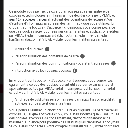
Ce module vous permet de configurer vos réglages en matière de
cookies et technologies similaires afin de décider comment VIDAL et
Laboratoire
ses 124 sociétés tierces
effectuent des opérations de lecture et/ou
d’écriture d’informations au sein des terminaux que vous utilisez. En
cliquant sur le bouton « J’accepte » ci-dessous, vous consentez à ce
Vichy
que des cookies soient utilisés sur certains sites et applications édités
par VIDAL (vidal.fr, campus.vidal.fr, hoptimal.vidal.fr, evidal.vidal.fr,
fr.m3manabu.com et VIDAL Mobile) pour les finalités suivantes :
Voir la fiche laboratoire
Mesure d’audience
i
Personnalisation des contenus de ce site
i
Personnalisation des communications vous étant adressées
i
Interaction avec les réseaux sociaux
i
En cliquant sur le bouton « J’accepte » ci-dessous, vous consentez
également à ce que des cookies soient utilisés sur certains sites et
applications édités par VIDAL(vidal.fr, campus.vidal.fr, hoptimal.vidal.fr,
evidal.vidal.fr et VIDAL Mobile) pour les finalités suivantes :
Affichage de publicités personnalisées par rapport à votre profil et
i
activités sur ce site et des sites tiers
Vous pouvez réaliser un choix granulaire en cliquant "Je paramètre les
cookies". Quel que soit votre choix, vous êtes informé que VIDAL utilise
des cookies exemptés de consentement, de fonctionnement et de
mesure d'audience pour produire des statistiques de visites anonymes.
Si vous êtes connecté à votre compte utilisateur VIDAL, votre choix sera