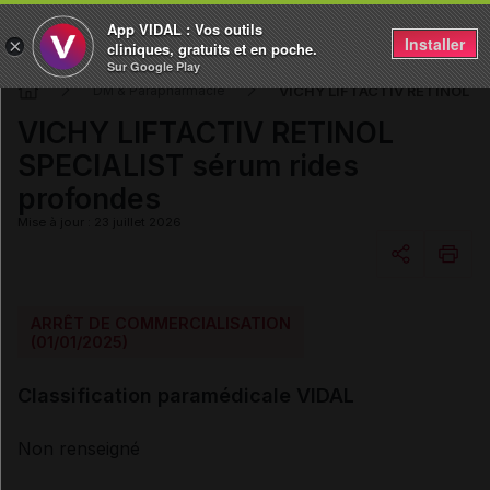
App VIDAL : Vos outils
Installer
×
cliniques, gratuits et en poche.
Sur Google Play
VICHY LIFTACTIV RETINOL SP
DM & Parapharmacie
VICHY LIFTACTIV RETINOL
SPECIALIST sérum rides
profondes
Mise à jour : 23 juillet 2026
Copier l'url
ARRÊT DE COMMERCIALISATION
(01/01/2025)
Email
Classification paramédicale VIDAL
Non renseigné