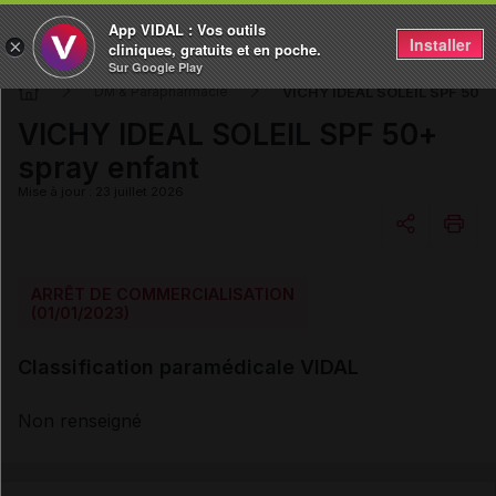
App VIDAL : Vos outils
Installer
×
cliniques, gratuits et en poche.
Sur Google Play
VICHY IDEAL SOLEIL SPF 50+ 
DM & Parapharmacie
VICHY IDEAL SOLEIL SPF 50+
spray enfant
Mise à jour : 23 juillet 2026
Copier l'url
ARRÊT DE COMMERCIALISATION
(01/01/2023)
Email
Classification paramédicale VIDAL
Non renseigné