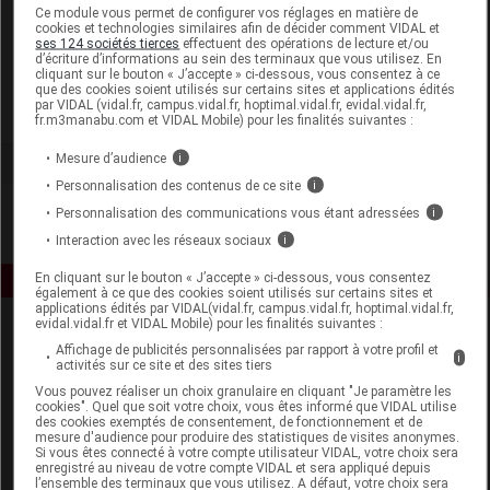
Laboratoire
Ce module vous permet de configurer vos réglages en matière de
cookies et technologies similaires afin de décider comment VIDAL et
ses 124 sociétés tierces
effectuent des opérations de lecture et/ou
d’écriture d’informations au sein des terminaux que vous utilisez. En
Vichy
cliquant sur le bouton « J’accepte » ci-dessous, vous consentez à ce
que des cookies soient utilisés sur certains sites et applications édités
par VIDAL (vidal.fr, campus.vidal.fr, hoptimal.vidal.fr, evidal.vidal.fr,
Voir la fiche laboratoire
fr.m3manabu.com et VIDAL Mobile) pour les finalités suivantes :
Mesure d’audience
i
Personnalisation des contenus de ce site
i
Personnalisation des communications vous étant adressées
i
Interaction avec les réseaux sociaux
i
En cliquant sur le bouton « J’accepte » ci-dessous, vous consentez
également à ce que des cookies soient utilisés sur certains sites et
applications édités par VIDAL(vidal.fr, campus.vidal.fr, hoptimal.vidal.fr,
evidal.vidal.fr et VIDAL Mobile) pour les finalités suivantes :
Affichage de publicités personnalisées par rapport à votre profil et
i
activités sur ce site et des sites tiers
Vous pouvez réaliser un choix granulaire en cliquant "Je paramètre les
cookies". Quel que soit votre choix, vous êtes informé que VIDAL utilise
des cookies exemptés de consentement, de fonctionnement et de
mesure d'audience pour produire des statistiques de visites anonymes.
Espace produit
Si vous êtes connecté à votre compte utilisateur VIDAL, votre choix sera
enregistré au niveau de votre compte VIDAL et sera appliqué depuis
Boutique
l’ensemble des terminaux que vous utilisez. A défaut, votre choix sera