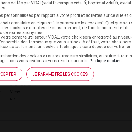
tions édités par VIDAL(vidal.fr, campus.vidal.fr, hoptimal.vidal.fr, evidal.
tes :
'utilisation
s personnalisées par rapport à votre profil et activités sur ce site et d
choix granulaire en cliquant "Je paramètre les cookies". Quel que soit 
 visage préalablement nettoyé le matin et/ou après avoir fai
ise des cookies exemptés de consentement, de fonctionnement et de 
près-rasage.
es de visites anonymes.
 votre compte utilisateur VIDAL, votre choix sera enregistré au nivea
l’ensemble des terminaux que vous utilisez. A défaut, votre choix ser
ministratives
ilisez actuellement : un cookie « technique » sera déposé sur votre te
’utilisation des cookies et autres traceurs similaires, ou retirer à tou
ge, nous vous invitons à vous rendre sur notre
Politique cookies
.
ME HYDRACOOL Cr T/50ml
C
CCEPTER
JE PARAMÈTRE LES COOKIES
3337875586078
r
Vichy
NR