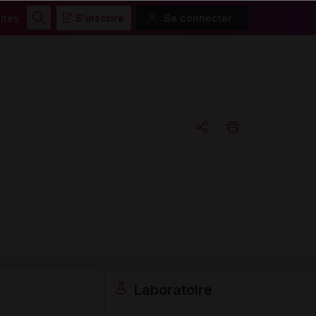
ités
S'inscrire
Se connecter
Rechercher
Copier l'url
Email
Laboratoire