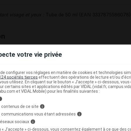
tant visage et yeux :
Tube de 50 ml (EAN 3337875586078)
on
mplète :
Aqua/water/eau, dimethicone, alcohol denat., glyce
pecte votre vie privée
m polyacryloyldimethyl taurate,
Butyrospermum parkii
butt
a
kernel oil/apricot kernel oil, copper gluconate, magnesi
nate, menthoxypropanediol, sodium hyaluronate, tocopher
e configurer vos réglages en matière de cookies et technologies simil
disuccinate, zinc gluconate, ascorbyl glucoside, citric acid
124 sociétés tierces
effectuent des opérations de lecture et/ou d’écr
ous utilisez. En cliquant sur le bouton « J’accepte » ci-dessous, vou
ate, biosaccharide gum-1,
Glycine soja
oil/soybean oil, CI 4
ur certains sites et applications édités par VIDAL (vidal.fr, campus.vidal.
 parfum/fragrance.
abu.com et VIDAL Mobile) pour les finalités suivantes :
i
 contenus de ce site
i
s communications vous étant adressées
i
fondant Hydra Cool+ procure une hydratation durable grâce 
 réseaux sociaux
 gel est enrichie en Eau thermale minéralisante de Vichy po
i
t.
on « J’accepte » ci-dessous, vous consentez également à ce que des co