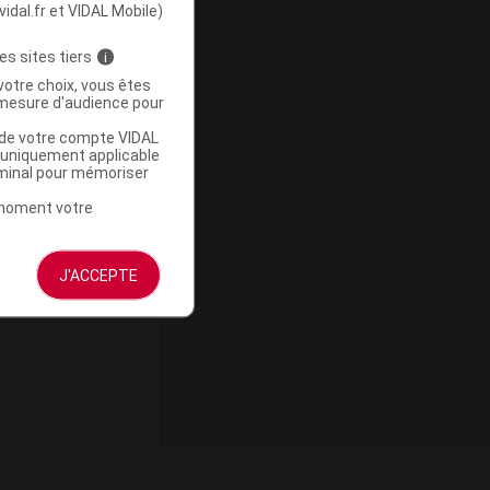
vidal.fr et VIDAL Mobile)
es sites tiers
i
votre choix, vous êtes
t du sport. Peut
mesure d'audience pour
u de votre compte VIDAL
a uniquement applicable
rminal pour mémoriser
t moment votre
ommercialisé
J'ACCEPTE