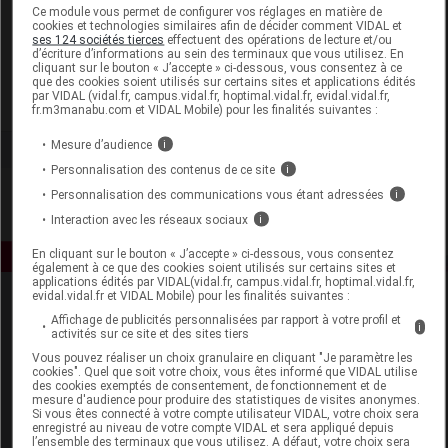
Laboratoire
Ce module vous permet de configurer vos réglages en matière de
cookies et technologies similaires afin de décider comment VIDAL et
ses 124 sociétés tierces
effectuent des opérations de lecture et/ou
d’écriture d’informations au sein des terminaux que vous utilisez. En
Vichy
cliquant sur le bouton « J’accepte » ci-dessous, vous consentez à ce
que des cookies soient utilisés sur certains sites et applications édités
par VIDAL (vidal.fr, campus.vidal.fr, hoptimal.vidal.fr, evidal.vidal.fr,
Voir la fiche laboratoire
fr.m3manabu.com et VIDAL Mobile) pour les finalités suivantes :
Mesure d’audience
i
Personnalisation des contenus de ce site
i
Personnalisation des communications vous étant adressées
i
Interaction avec les réseaux sociaux
i
En cliquant sur le bouton « J’accepte » ci-dessous, vous consentez
également à ce que des cookies soient utilisés sur certains sites et
applications édités par VIDAL(vidal.fr, campus.vidal.fr, hoptimal.vidal.fr,
evidal.vidal.fr et VIDAL Mobile) pour les finalités suivantes :
Affichage de publicités personnalisées par rapport à votre profil et
i
activités sur ce site et des sites tiers
Vous pouvez réaliser un choix granulaire en cliquant "Je paramètre les
cookies". Quel que soit votre choix, vous êtes informé que VIDAL utilise
des cookies exemptés de consentement, de fonctionnement et de
mesure d'audience pour produire des statistiques de visites anonymes.
Espace produit
Si vous êtes connecté à votre compte utilisateur VIDAL, votre choix sera
enregistré au niveau de votre compte VIDAL et sera appliqué depuis
Boutique
l’ensemble des terminaux que vous utilisez. A défaut, votre choix sera