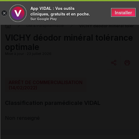
App VIDAL : Vos outils
Installer
×
cliniques, gratuits et en poche.
Sur Google Play
VICHY déodor minéral toléran
DM & Parapharmacie
VICHY déodor minéral tolérance
optimale
Mise à jour : 23 juillet 2026
Copier l'url
ARRÊT DE COMMERCIALISATION
(14/02/2022)
Email
Classification paramédicale VIDAL
Non renseigné