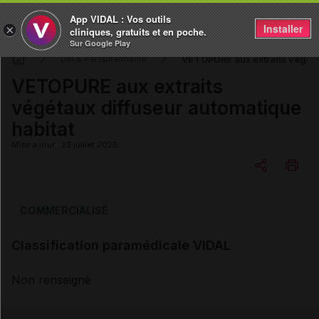
App VIDAL : Vos outils
Installer
×
cliniques, gratuits et en poche.
Sur Google Play
VETOPURE aux extraits végéta
DM & Parapharmacie
VETOPURE aux extraits
végétaux diffuseur automatique
habitat
Mise à jour : 23 juillet 2026
Copier l'url
COMMERCIALISÉ
Classification paramédicale VIDAL
Email
Non renseigné