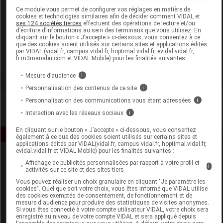
Laboratoire
Ce module vous permet de configurer vos réglages en matière de
cookies et technologies similaires afin de décider comment VIDAL et
ses 124 sociétés tierces
effectuent des opérations de lecture et/ou
d’écriture d’informations au sein des terminaux que vous utilisez. En
Beaphar
cliquant sur le bouton « J’accepte » ci-dessous, vous consentez à ce
que des cookies soient utilisés sur certains sites et applications édités
par VIDAL (vidal.fr, campus.vidal.fr, hoptimal.vidal.fr, evidal.vidal.fr,
Voir la fiche laboratoire
fr.m3manabu.com et VIDAL Mobile) pour les finalités suivantes :
Mesure d’audience
i
Personnalisation des contenus de ce site
i
Personnalisation des communications vous étant adressées
i
Interaction avec les réseaux sociaux
i
En cliquant sur le bouton « J’accepte » ci-dessous, vous consentez
également à ce que des cookies soient utilisés sur certains sites et
applications édités par VIDAL(vidal.fr, campus.vidal.fr, hoptimal.vidal.fr,
evidal.vidal.fr et VIDAL Mobile) pour les finalités suivantes :
Affichage de publicités personnalisées par rapport à votre profil et
i
activités sur ce site et des sites tiers
Vous pouvez réaliser un choix granulaire en cliquant "Je paramètre les
cookies". Quel que soit votre choix, vous êtes informé que VIDAL utilise
des cookies exemptés de consentement, de fonctionnement et de
mesure d'audience pour produire des statistiques de visites anonymes.
Espace produit
Si vous êtes connecté à votre compte utilisateur VIDAL, votre choix sera
enregistré au niveau de votre compte VIDAL et sera appliqué depuis