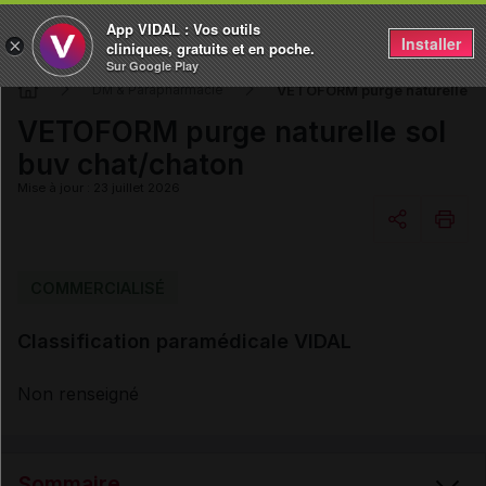
App VIDAL : Vos outils
Installer
×
cliniques, gratuits et en poche.
Sur Google Play
VETOFORM purge naturelle so
DM & Parapharmacie
VETOFORM purge naturelle sol
buv chat/chaton
Mise à jour : 23 juillet 2026
Copier l'url
COMMERCIALISÉ
Classification paramédicale VIDAL
Email
Non renseigné
Sommaire