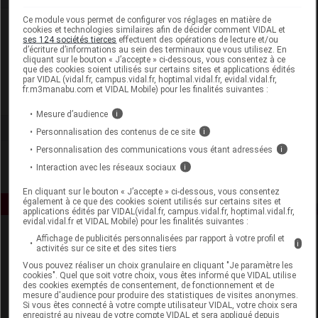
Ce module vous permet de configurer vos réglages en matière de
Laboratoire
cookies et technologies similaires afin de décider comment VIDAL et
ses 124 sociétés tierces
effectuent des opérations de lecture et/ou
d’écriture d’informations au sein des terminaux que vous utilisez. En
cliquant sur le bouton « J’accepte » ci-dessous, vous consentez à ce
Laboratoire de Combe d'Ase
que des cookies soient utilisés sur certains sites et applications édités
par VIDAL (vidal.fr, campus.vidal.fr, hoptimal.vidal.fr, evidal.vidal.fr,
fr.m3manabu.com et VIDAL Mobile) pour les finalités suivantes :
Voir la fiche laboratoire
Mesure d’audience
i
Personnalisation des contenus de ce site
i
Personnalisation des communications vous étant adressées
i
Interaction avec les réseaux sociaux
i
En cliquant sur le bouton « J’accepte » ci-dessous, vous consentez
également à ce que des cookies soient utilisés sur certains sites et
applications édités par VIDAL(vidal.fr, campus.vidal.fr, hoptimal.vidal.fr,
evidal.vidal.fr et VIDAL Mobile) pour les finalités suivantes :
Affichage de publicités personnalisées par rapport à votre profil et
i
activités sur ce site et des sites tiers
Vous pouvez réaliser un choix granulaire en cliquant "Je paramètre les
cookies". Quel que soit votre choix, vous êtes informé que VIDAL utilise
des cookies exemptés de consentement, de fonctionnement et de
mesure d'audience pour produire des statistiques de visites anonymes.
Si vous êtes connecté à votre compte utilisateur VIDAL, votre choix sera
Espace produit
enregistré au niveau de votre compte VIDAL et sera appliqué depuis