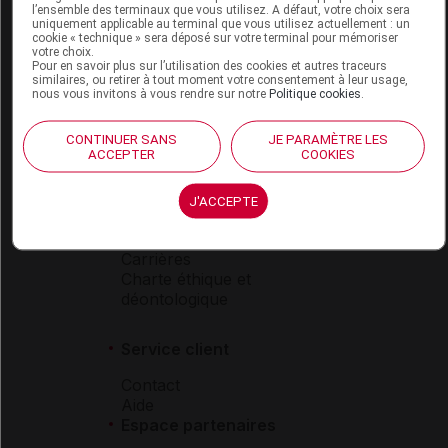
l’ensemble des terminaux que vous utilisez. A défaut, votre choix sera
Boutique
uniquement applicable au terminal que vous utilisez actuellement : un
cookie « technique » sera déposé sur votre terminal pour mémoriser
VIDAL Expert
votre choix.
VIDAL Hoptimal
Pour en savoir plus sur l’utilisation des cookies et autres traceurs
similaires, ou retirer à tout moment votre consentement à leur usage,
eVIDAL
nous vous invitons à vous rendre sur notre
Politique cookies
.
VIDAL Mobile
VIDAL widget
CONTINUER SANS
JE PARAMÈTRE LES
VIDAL Sécurisation
ACCEPTER
COOKIES
VIDAL e-Services
Espace institutionnel
J'ACCEPTE
Qui sommes-nous ?
VIDAL France
Carrières
Charte éthique et
déontologique
Service client
Contact
Aide
Espace partenaires