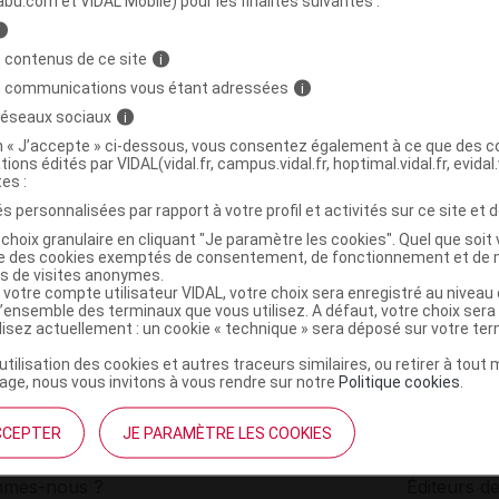
abu.com et VIDAL Mobile) pour les finalités suivantes :
i
O Cpr bien être intestinal chaton/chat B/10
C
 contenus de ce site
i
s communications vous étant adressées
i
 réseaux sociaux
i
3700543077626
on « J’accepte » ci-dessous, vous consentez également à ce que des co
r
Cap'Finity SARL
tions édités par VIDAL(vidal.fr, campus.vidal.fr, hoptimal.vidal.fr, evidal.
NR
tes :
s personnalisées par rapport à votre profil et activités sur ce site et d
choix granulaire en cliquant "Je paramètre les cookies". Quel que soit 
ise des cookies exemptés de consentement, de fonctionnement et de 
es de visites anonymes.
 votre compte utilisateur VIDAL, votre choix sera enregistré au nivea
l’ensemble des terminaux que vous utilisez. A défaut, votre choix ser
ilisez actuellement : un cookie « technique » sera déposé sur votre te
’utilisation des cookies et autres traceurs similaires, ou retirer à tou
ge, nous vous invitons à vous rendre sur notre
Politique cookies
.
CCEPTER
JE PARAMÈTRE LES COOKIES
institutionnel
Espace pa
mmes-nous ?
Éditeurs de