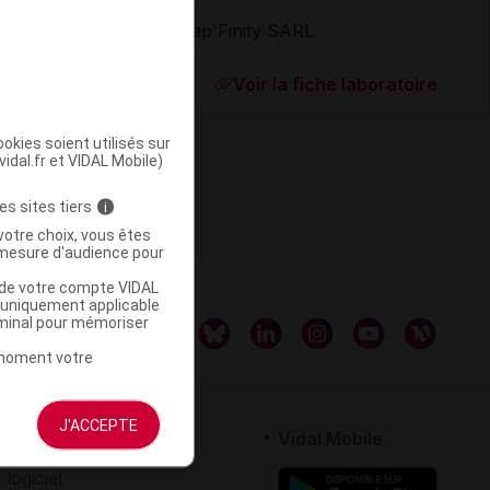
Cap'Finity SARL
ommercialisé
Voir la fiche laboratoire
okies soient utilisés sur
vidal.fr et VIDAL Mobile)
es sites tiers
i
votre choix, vous êtes
mesure d'audience pour
u de votre compte VIDAL
a uniquement applicable
rminal pour mémoriser
t moment votre
J'ACCEPTE
rtenaires
Vidal Mobile
 logiciel