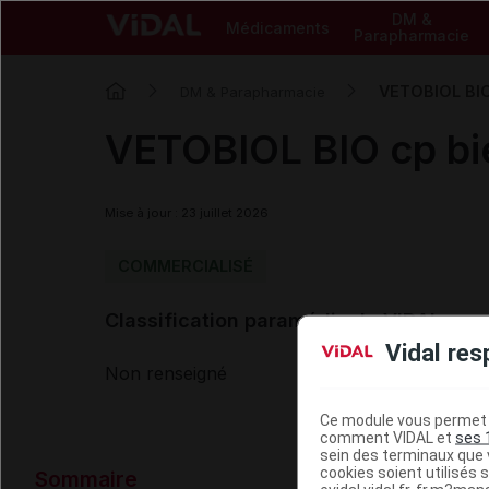
DM &
Médicaments
Parapharmacie
VETOBIOL BIO 
DM & Parapharmacie
VETOBIOL BIO cp bie
Mise à jour : 23 juillet 2026
COMMERCIALISÉ
Classification paramédicale VIDAL
Vidal res
Non renseigné
Ce module vous permet d
comment VIDAL et
ses 
sein des terminaux que v
Données ad
cookies soient utilisés s
Sommaire