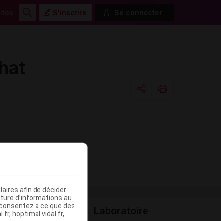
ités
S'inscrire
Se connecter
Rechercher
hat
Copier l'url
Email
aires afin de décider
iture d’informations au
s consentez à ce que des
Laboratoire
fr, hoptimal.vidal.fr,