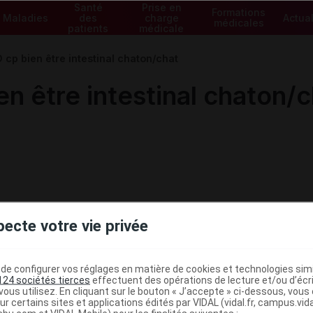
Santé
Prise en
Formations
Maladies
des
charge
Actual
médicales
patients
médicale
cp bien être intestinal chaton/chat
n être intestinal chaton/c
pecte votre vie privée
e configurer vos réglages en matière de cookies et technologies simil
124 sociétés tierces
effectuent des opérations de lecture et/ou d’écr
ous utilisez. En cliquant sur le bouton « J’accepte » ci-dessous, vou
ministratives
ur certains sites et applications édités par VIDAL (vidal.fr, campus.vidal.