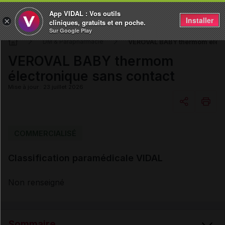
App VIDAL : Vos outils
Installer
×
cliniques, gratuits et en poche.
Sur Google Play
VEROVAL BABY thermom électr
DM & Parapharmacie
VEROVAL BABY thermom
électronique sans contact
Mise à jour : 23 juillet 2026
Copier l'url
COMMERCIALISÉ
Classification paramédicale VIDAL
Email
Non renseigné
Sommaire