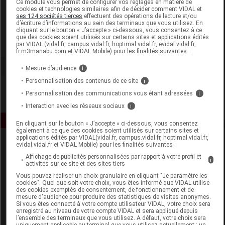
Ce module vous permet de configurer vos réglages en matière de
cookies et technologies similaires afin de décider comment VIDAL et
ses 124 sociétés tierces
effectuent des opérations de lecture et/ou
Paul Hartmann
d’écriture d’informations au sein des terminaux que vous utilisez. En
cliquant sur le bouton « J’accepte » ci-dessous, vous consentez à ce
que des cookies soient utilisés sur certains sites et applications édités
Voir la fiche laboratoire
par VIDAL (vidal.fr, campus.vidal.fr, hoptimal.vidal.fr, evidal.vidal.fr,
fr.m3manabu.com et VIDAL Mobile) pour les finalités suivantes :
Mesure d’audience
i
Personnalisation des contenus de ce site
i
Personnalisation des communications vous étant adressées
i
Interaction avec les réseaux sociaux
i
En cliquant sur le bouton « J’accepte » ci-dessous, vous consentez
également à ce que des cookies soient utilisés sur certains sites et
applications édités par VIDAL(vidal.fr, campus.vidal.fr, hoptimal.vidal.fr,
evidal.vidal.fr et VIDAL Mobile) pour les finalités suivantes :
Affichage de publicités personnalisées par rapport à votre profil et
i
activités sur ce site et des sites tiers
Vous pouvez réaliser un choix granulaire en cliquant "Je paramètre les
cookies". Quel que soit votre choix, vous êtes informé que VIDAL utilise
des cookies exemptés de consentement, de fonctionnement et de
Espace produit
mesure d'audience pour produire des statistiques de visites anonymes.
Si vous êtes connecté à votre compte utilisateur VIDAL, votre choix sera
enregistré au niveau de votre compte VIDAL et sera appliqué depuis
Boutique
l’ensemble des terminaux que vous utilisez. A défaut, votre choix sera
VIDAL Expert
uniquement applicable au terminal que vous utilisez actuellement : un