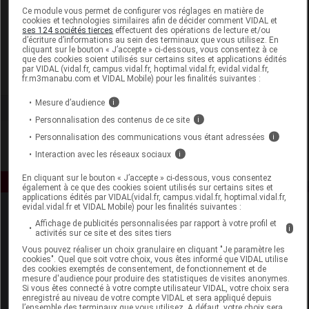
Laboratoire
Ce module vous permet de configurer vos réglages en matière de
cookies et technologies similaires afin de décider comment VIDAL et
ses 124 sociétés tierces
effectuent des opérations de lecture et/ou
d’écriture d’informations au sein des terminaux que vous utilisez. En
Effi-Science
cliquant sur le bouton « J’accepte » ci-dessous, vous consentez à ce
que des cookies soient utilisés sur certains sites et applications édités
par VIDAL (vidal.fr, campus.vidal.fr, hoptimal.vidal.fr, evidal.vidal.fr,
Voir la fiche laboratoire
fr.m3manabu.com et VIDAL Mobile) pour les finalités suivantes :
Mesure d’audience
i
Personnalisation des contenus de ce site
i
Personnalisation des communications vous étant adressées
i
Interaction avec les réseaux sociaux
i
En cliquant sur le bouton « J’accepte » ci-dessous, vous consentez
également à ce que des cookies soient utilisés sur certains sites et
applications édités par VIDAL(vidal.fr, campus.vidal.fr, hoptimal.vidal.fr,
evidal.vidal.fr et VIDAL Mobile) pour les finalités suivantes :
Affichage de publicités personnalisées par rapport à votre profil et
i
activités sur ce site et des sites tiers
Vous pouvez réaliser un choix granulaire en cliquant "Je paramètre les
cookies". Quel que soit votre choix, vous êtes informé que VIDAL utilise
des cookies exemptés de consentement, de fonctionnement et de
mesure d'audience pour produire des statistiques de visites anonymes.
Espace produit
Si vous êtes connecté à votre compte utilisateur VIDAL, votre choix sera
enregistré au niveau de votre compte VIDAL et sera appliqué depuis
Boutique
l’ensemble des terminaux que vous utilisez. A défaut, votre choix sera