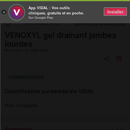
App VIDAL : Vos outils
Installer
×
cliniques, gratuits et en poche.
Sur Google Play
VENOXYL gel drainant jambes
DM & Parapharmacie
VENOXYL gel drainant jambes
lourdes
Mise à jour : 23 juillet 2026
Copier l'url
COMMERCIALISÉ
Classification paramédicale VIDAL
Email
Non renseigné
Sommaire