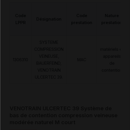
Code
Code
Nature
Désignation
LPPR
prestation
prestation
SYSTEME
COMPRESSION
matériels et
VEINEUSE,
appareils
1306310
MAC
BAUERFEIND,
de
VENOTRAIN
contention
ULCERTEC 39.
VENOTRAIN ULCERTEC 39 Système de
bas de contention compression veineuse
modérée naturel M court