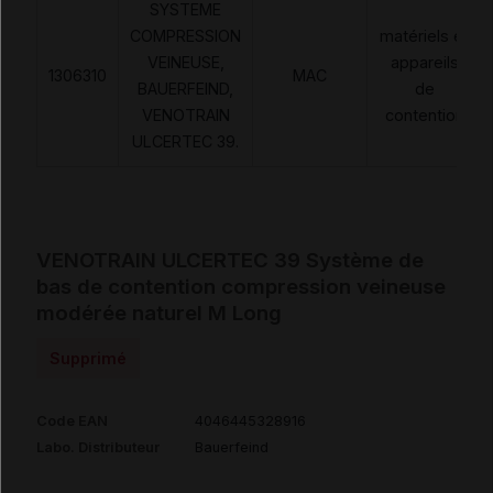
SYSTEME
COMPRESSION
matériels et
VEINEUSE,
appareils
1306310
MAC
BAUERFEIND,
de
VENOTRAIN
contention
ULCERTEC 39.
VENOTRAIN ULCERTEC 39 Système de
bas de contention compression veineuse
modérée naturel M Long
Supprimé
Code EAN
4046445328916
Labo. Distributeur
Bauerfeind