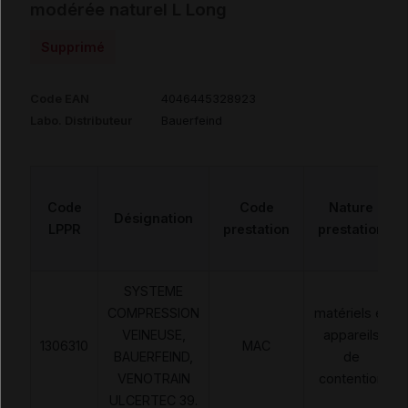
modérée naturel L Long
Supprimé
Code EAN
4046445328923
Labo. Distributeur
Bauerfeind
Code
Code
Nature
Désignation
LPPR
prestation
prestation
SYSTEME
COMPRESSION
matériels et
VEINEUSE,
appareils
1306310
MAC
BAUERFEIND,
de
VENOTRAIN
contention
ULCERTEC 39.