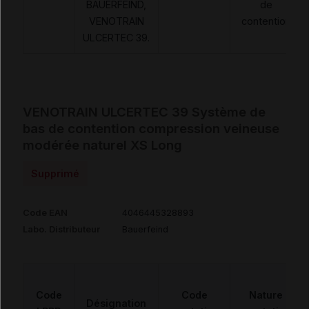
BAUERFEIND,
de
VENOTRAIN
contention
ULCERTEC 39.
VENOTRAIN ULCERTEC 39 Système de
bas de contention compression veineuse
modérée naturel XS Long
Supprimé
Code EAN
4046445328893
Labo. Distributeur
Bauerfeind
Code
Code
Nature
Désignation