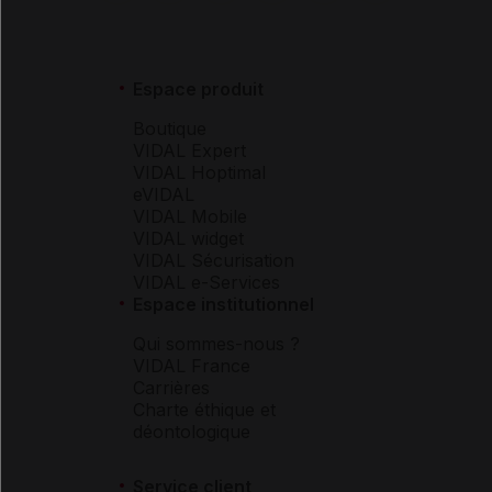
Espace produit
Boutique
VIDAL Expert
VIDAL Hoptimal
eVIDAL
VIDAL Mobile
VIDAL widget
VIDAL Sécurisation
VIDAL e-Services
Espace institutionnel
Qui sommes-nous ?
VIDAL France
Carrières
Charte éthique et
déontologique
Service client