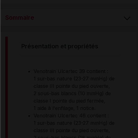
Sommaire
PRÉSENTATION ET PROPRIÉTÉS
présentation et propriétés
INDICATIONS
Venotrain Ulcertec 39 contient :
1 sur-bas nature (23-27 mmHg) de
RENSEIGNEMENTS ADMINISTRATIFS
classe III pointe du pied ouverte,
2 sous-bas blancs (10 mmHg) de
classe I pointe du pied fermée,
Données administratives
1 aide à l'enfilage, 1 notice.
Venotrain Ulcertec 46 contient :
1 sur-bas nature (23-27 mmHg) de
classe III pointe du pied ouverte,
2 sous-bas blancs (18 mmHg) de