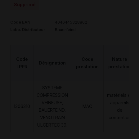
Supprimé
Code EAN
4046445328862
Labo. Distributeur
Bauerfeind
Code
Code
Nature
Désignation
LPPR
prestation
prestation
SYSTEME
COMPRESSION
matériels et
VEINEUSE,
appareils
1306310
MAC
BAUERFEIND,
de
VENOTRAIN
contention
ULCERTEC 39.