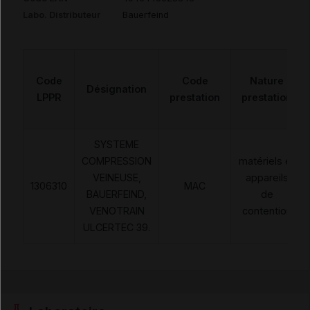
Labo. Distributeur
Bauerfeind
Code
Code
Nature
Désignation
LPPR
prestation
prestation
SYSTEME
COMPRESSION
matériels et
VEINEUSE,
appareils
1306310
MAC
BAUERFEIND,
de
VENOTRAIN
contention
ULCERTEC 39.