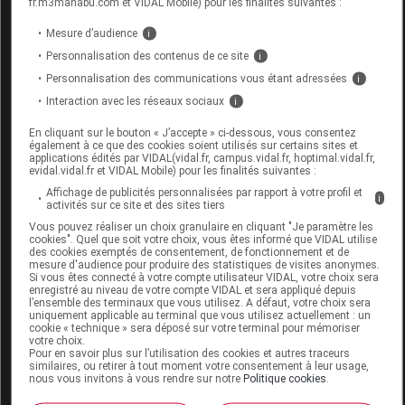
fr.m3manabu.com et VIDAL Mobile) pour les finalités suivantes :
VEINEUSE,
appareils
1306310
MAC
Mesure d’audience
i
BAUERFEIND,
de
Personnalisation des contenus de ce site
i
VENOTRAIN
contention
Personnalisation des communications vous étant adressées
i
ULCERTEC 39.
Interaction avec les réseaux sociaux
i
En cliquant sur le bouton « J’accepte » ci-dessous, vous consentez
également à ce que des cookies soient utilisés sur certains sites et
applications édités par VIDAL(vidal.fr, campus.vidal.fr, hoptimal.vidal.fr,
evidal.vidal.fr et VIDAL Mobile) pour les finalités suivantes :
VENOTRAIN ULCERTEC 39 Système de
Affichage de publicités personnalisées par rapport à votre profil et
bas de contention compression veineuse
i
activités sur ce site et des sites tiers
modérée naturel S court
Vous pouvez réaliser un choix granulaire en cliquant "Je paramètre les
cookies". Quel que soit votre choix, vous êtes informé que VIDAL utilise
des cookies exemptés de consentement, de fonctionnement et de
Supprimé
mesure d'audience pour produire des statistiques de visites anonymes.
Si vous êtes connecté à votre compte utilisateur VIDAL, votre choix sera
enregistré au niveau de votre compte VIDAL et sera appliqué depuis
l’ensemble des terminaux que vous utilisez. A défaut, votre choix sera
Code EAN
4046445328855
uniquement applicable au terminal que vous utilisez actuellement : un
cookie « technique » sera déposé sur votre terminal pour mémoriser
Labo. Distributeur
Bauerfeind
votre choix.
Pour en savoir plus sur l’utilisation des cookies et autres traceurs
similaires, ou retirer à tout moment votre consentement à leur usage,
nous vous invitons à vous rendre sur notre
Politique cookies
.