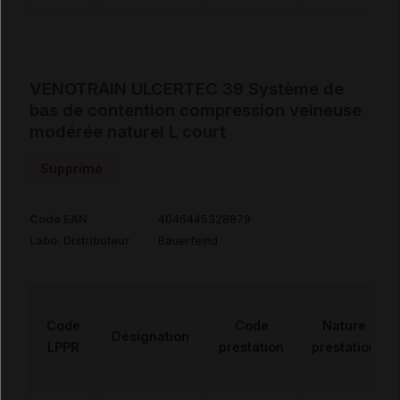
VENOTRAIN ULCERTEC 39 Système de
bas de contention compression veineuse
modérée naturel L court
Supprimé
Code EAN
4046445328879
Labo. Distributeur
Bauerfeind
Code
Code
Nature
Désignation
LPPR
prestation
prestation