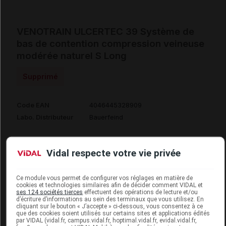
VENOTRAIN ULCERTEC 39 Système de
bas de contention compression veineuse
modérée naturel S Long
Supprimé
Code EAN
4046445328909
Labo. Distributeur
Bauerfeind
Vidal respecte votre vie privée
Code
Code
Nature
Désignation
LPPR
prestation
prestation
Ce module vous permet de configurer vos réglages en matière de
cookies et technologies similaires afin de décider comment VIDAL et
ses 124 sociétés tierces
effectuent des opérations de lecture et/ou
d’écriture d’informations au sein des terminaux que vous utilisez. En
cliquant sur le bouton « J’accepte » ci-dessous, vous consentez à ce
SYSTEME
que des cookies soient utilisés sur certains sites et applications édités
par VIDAL (vidal.fr, campus.vidal.fr, hoptimal.vidal.fr, evidal.vidal.fr,
COMPRESSION
matériels et