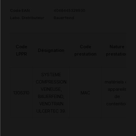
Code EAN
4046445328930
Labo. Distributeur
Bauerfeind
Code
Code
Nature
Désignation
LPPR
prestation
prestation
SYSTEME
COMPRESSION
matériels et
VEINEUSE,
appareils
1306310
MAC
BAUERFEIND,
de
VENOTRAIN
contention
ULCERTEC 39.