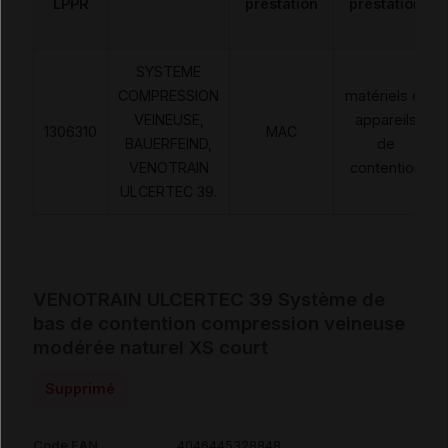
LPPR
prestation
prestation
SYSTEME
COMPRESSION
matériels et
VEINEUSE,
appareils
1306310
MAC
BAUERFEIND,
de
VENOTRAIN
contention
ULCERTEC 39.
VENOTRAIN ULCERTEC 39 Système de
bas de contention compression veineuse
modérée naturel XS court
Supprimé
Code EAN
4046445328848