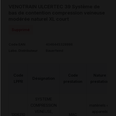
VENOTRAIN ULCERTEC 39 Système de
bas de contention compression veineuse
modérée naturel XL court
Supprimé
Code EAN
4046445328886
Labo. Distributeur
Bauerfeind
Code
Code
Nature
Désignation
LPPR
prestation
prestation
SYSTEME
COMPRESSION
matériels et
VEINEUSE,
appareils
1306310
MAC