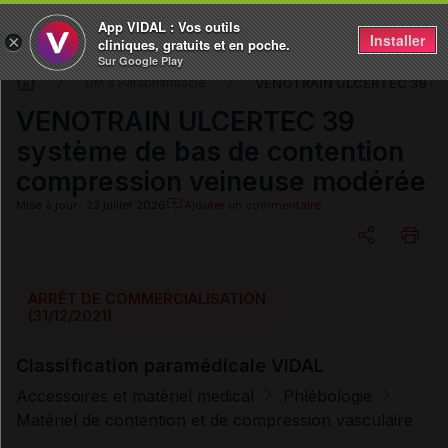
App VIDAL : Vos outils
Installer
×
cliniques, gratuits et en poche.
Sur Google Play
VENOTRAIN ULCERTEC 39 syst
DM & Parapharmacie
VENOTRAIN ULCERTEC 39
système de bas de contention
compression veineuse modérée
Mise à jour : 23 juillet 2026
Ajouter un commentaire
Copier l'url
ARRÊT DE COMMERCIALISATION
(31/12/2021)
Email
Classification paramédicale VIDAL
Accessoires et matériel médical
Phlébologie
Matériel de contention et de compression vasculaire