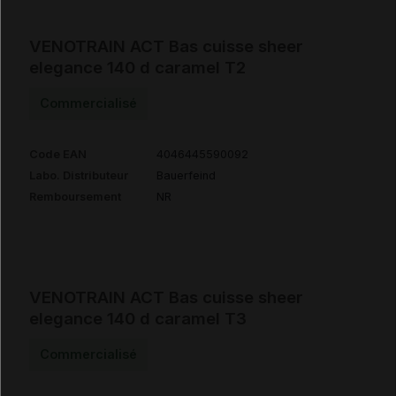
VENOTRAIN ACT Bas cuisse sheer
elegance 140 d caramel T2
Commercialisé
Code EAN
4046445590092
Labo. Distributeur
Bauerfeind
Remboursement
NR
VENOTRAIN ACT Bas cuisse sheer
elegance 140 d caramel T3
Commercialisé