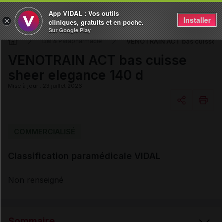
App VIDAL : Vos outils
Installer
×
cliniques, gratuits et en poche.
Sur Google Play
VENOTRAIN ACT bas cuisse s
DM & Parapharmacie
VENOTRAIN ACT bas cuisse
sheer elegance 140 d
Mise à jour : 23 juillet 2026
Copier l'url
COMMERCIALISÉ
Classification paramédicale VIDAL
Email
Non renseigné
Sommaire