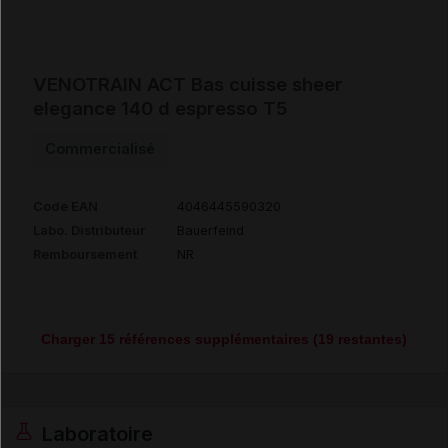
VENOTRAIN ACT Bas cuisse sheer
elegance 140 d espresso T5
Commercialisé
Code EAN
4046445590320
Labo. Distributeur
Bauerfeind
Remboursement
NR
Charger 15 références supplémentaires (19 restantes)
Laboratoire