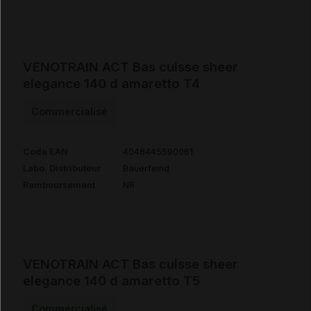
VENOTRAIN ACT Bas cuisse sheer
elegance 140 d amaretto T4
Commercialisé
Code EAN
4046445590061
Labo. Distributeur
Bauerfeind
Remboursement
NR
VENOTRAIN ACT Bas cuisse sheer
elegance 140 d amaretto T5
Commercialisé