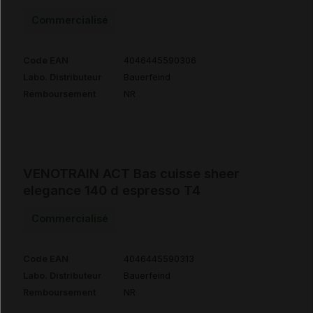
Commercialisé
Code EAN
4046445590306
Labo. Distributeur
Bauerfeind
Remboursement
NR
VENOTRAIN ACT Bas cuisse sheer
elegance 140 d espresso T4
Commercialisé
Code EAN
4046445590313
Labo. Distributeur
Bauerfeind
Remboursement
NR