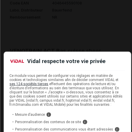
Code EAN
4046445590108
Labo. Distributeur
Bauerfeind
Remboursement
NR
VENOTRAIN ACT Bas cuisse sheer
elegance 140 d caramel T4
Vidal respecte votre vie privée
Commercialisé
Ce module vous permet de configurer vos réglages en matière de
cookies et technologies similaires afin de décider comment VIDAL et
ses 124 sociétés tierces
effectuent des opérations de lecture et/ou
Code EAN
4046445590115
d’écriture d’informations au sein des terminaux que vous utilisez. En
cliquant sur le bouton « J’accepte » ci-dessous, vous consentez à ce
Labo. Distributeur
Bauerfeind
que des cookies soient utilisés sur certains sites et applications édités
par VIDAL (vidal.fr, campus.vidal.fr, hoptimal.vidal.fr, evidal.vidal.fr,
Remboursement
NR
fr.m3manabu.com et VIDAL Mobile) pour les finalités suivantes :
Mesure d’audience
i
Personnalisation des contenus de ce site
i
Personnalisation des communications vous étant adressées
i