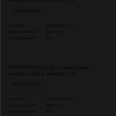
elegance 140 d amaretto T2
Commercialisé
Code EAN
4046445590047
Labo. Distributeur
Bauerfeind
Remboursement
NR
VENOTRAIN ACT Bas cuisse sheer
elegance 140 d amaretto T3
Commercialisé
Code EAN
4046445590054
Labo. Distributeur
Bauerfeind
Remboursement
NR