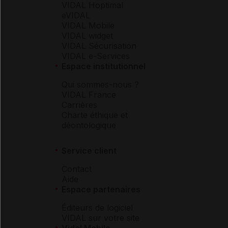
VIDAL Hoptimal
eVIDAL
VIDAL Mobile
VIDAL widget
VIDAL Sécurisation
VIDAL e-Services
Espace institutionnel
Qui sommes-nous ?
VIDAL France
Carrières
Charte éthique et
déontologique
Service client
Contact
Aide
Espace partenaires
Éditeurs de logiciel
VIDAL sur votre site
Vidal Mobile