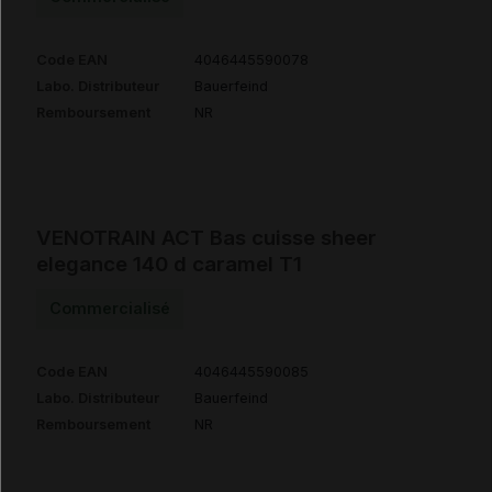
Code EAN
4046445590078
Labo. Distributeur
Bauerfeind
Remboursement
NR
VENOTRAIN ACT Bas cuisse sheer
elegance 140 d caramel T1
Commercialisé
Code EAN
4046445590085
Labo. Distributeur
Bauerfeind
Remboursement
NR