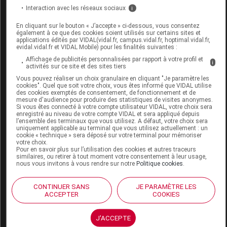
VENOTRAIN ACT Bas cuisse sheer
Interaction avec les réseaux sociaux
i
elegance 140 d caramel T5
En cliquant sur le bouton « J’accepte » ci-dessous, vous consentez
également à ce que des cookies soient utilisés sur certains sites et
Commercialisé
applications édités par VIDAL(vidal.fr, campus.vidal.fr, hoptimal.vidal.fr,
evidal.vidal.fr et VIDAL Mobile) pour les finalités suivantes :
Affichage de publicités personnalisées par rapport à votre profil et
i
Code EAN
4046445590122
activités sur ce site et des sites tiers
Labo. Distributeur
Bauerfeind
Vous pouvez réaliser un choix granulaire en cliquant "Je paramètre les
cookies". Quel que soit votre choix, vous êtes informé que VIDAL utilise
Remboursement
NR
des cookies exemptés de consentement, de fonctionnement et de
mesure d'audience pour produire des statistiques de visites anonymes.
Si vous êtes connecté à votre compte utilisateur VIDAL, votre choix sera
enregistré au niveau de votre compte VIDAL et sera appliqué depuis
l’ensemble des terminaux que vous utilisez. A défaut, votre choix sera
uniquement applicable au terminal que vous utilisez actuellement : un
cookie « technique » sera déposé sur votre terminal pour mémoriser
votre choix.
VENOTRAIN ACT Bas cuisse sheer
Pour en savoir plus sur l’utilisation des cookies et autres traceurs
similaires, ou retirer à tout moment votre consentement à leur usage,
elegance 140 d espresso T1
nous vous invitons à vous rendre sur notre
Politique cookies
.
Commercialisé
CONTINUER SANS
JE PARAMÈTRE LES
ACCEPTER
COOKIES
Code EAN
4046445590283
J'ACCEPTE
Labo. Distributeur
Bauerfeind