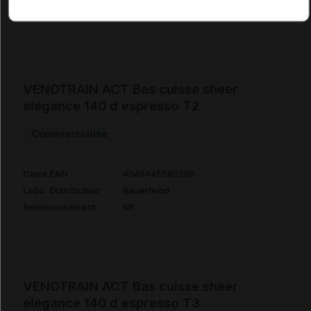
Remboursement
NR
VENOTRAIN ACT Bas cuisse sheer
elegance 140 d espresso T2
Commercialisé
Code EAN
4046445590290
Labo. Distributeur
Bauerfeind
Remboursement
NR
VENOTRAIN ACT Bas cuisse sheer
elegance 140 d espresso T3