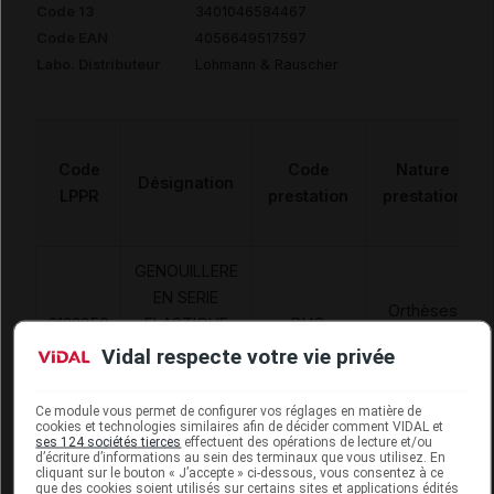
Code 13
3401046584467
Code EAN
4056649517597
Labo. Distributeur
Lohmann & Rauscher
Code
Code
Nature
Désignation
LPPR
prestation
prestation
GENOUILLERE
EN SERIE
Orthèses
2123250
ELASTIQUE
DVO
diverses
EN 1 SENS -
Vidal respecte votre vie privée
V5
Ce module vous permet de configurer vos réglages en matière de
cookies et technologies similaires afin de décider comment VIDAL et
ses 124 sociétés tierces
effectuent des opérations de lecture et/ou
d’écriture d’informations au sein des terminaux que vous utilisez. En
cliquant sur le bouton « J’accepte » ci-dessous, vous consentez à ce
que des cookies soient utilisés sur certains sites et applications édités