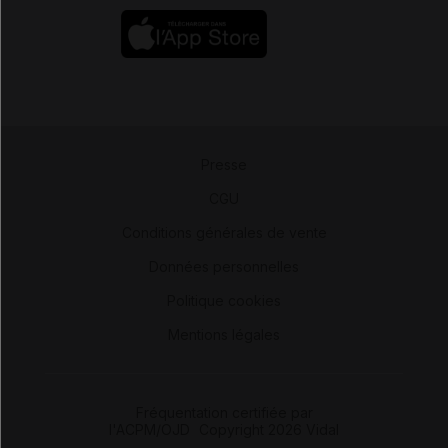
Presse
-
CGU
-
Conditions générales de vente
-
Données personnelles
-
Politique cookies
-
Mentions légales
Fréquentation certifiée par
l'ACPM/OJD
|
Copyright 2026 Vidal