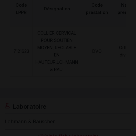
Code
Code
Nature
Désignation
LPPR
prestation
prestati
COLLIER CERVICAL
POUR SOUTIEN
MOYEN, REGLABLE
Orthèse
7121623
DVO
EN
diverse
HAUTEUR,LOHMANN
& RAU.
Laboratoire
Lohmann & Rauscher