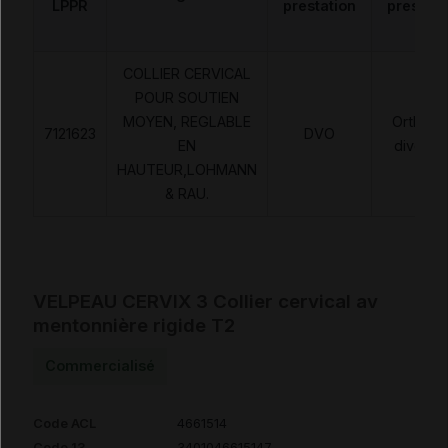
LPPR
prestation
prestati
COLLIER CERVICAL
POUR SOUTIEN
MOYEN, REGLABLE
Orthèse
7121623
DVO
EN
diverse
HAUTEUR,LOHMANN
& RAU.
VELPEAU CERVIX 3 Collier cervical av
mentonnière rigide T2
Commercialisé
Code ACL
4661514
Code 13
3401046615147