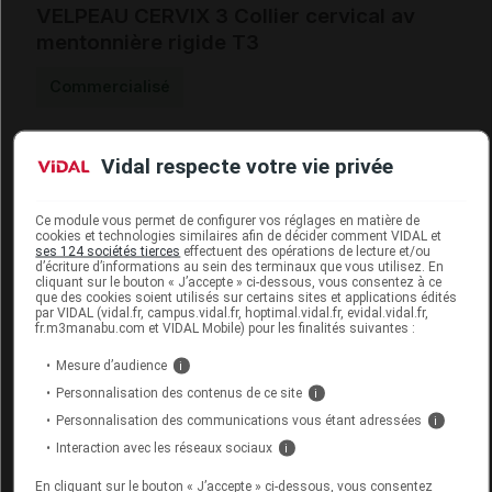
VELPEAU CERVIX 3 Collier cervical av
mentonnière rigide T3
Commercialisé
Code ACL
4661520
Vidal respecte votre vie privée
Code 13
3401046615208
Code EAN
4056649517931
Ce module vous permet de configurer vos réglages en matière de
Labo. Distributeur
Lohmann & Rauscher
cookies et technologies similaires afin de décider comment VIDAL et
ses 124 sociétés tierces
effectuent des opérations de lecture et/ou
d’écriture d’informations au sein des terminaux que vous utilisez. En
cliquant sur le bouton « J’accepte » ci-dessous, vous consentez à ce
que des cookies soient utilisés sur certains sites et applications édités
par VIDAL (vidal.fr, campus.vidal.fr, hoptimal.vidal.fr, evidal.vidal.fr,
fr.m3manabu.com et VIDAL Mobile) pour les finalités suivantes :
Code
Code
Nature
Désignation
LPPR
prestation
prestati
Mesure d’audience
i
Personnalisation des contenus de ce site
i
Personnalisation des communications vous étant adressées
i
COLLIER CERVICAL
Interaction avec les réseaux sociaux
i
POUR SOUTIEN
MOYEN, REGLABLE
Orthèse
En cliquant sur le bouton « J’accepte » ci-dessous, vous consentez