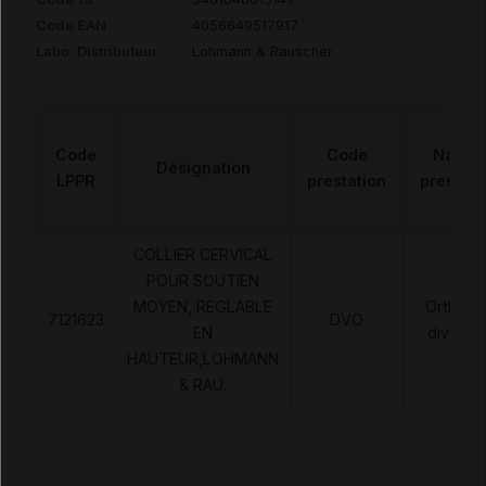
Code EAN
4056649517917
Labo. Distributeur
Lohmann & Rauscher
Code
Code
Nature
Désignation
LPPR
prestation
prestati
COLLIER CERVICAL
POUR SOUTIEN
MOYEN, REGLABLE
Orthèse
7121623
DVO
EN
diverse
HAUTEUR,LOHMANN
& RAU.