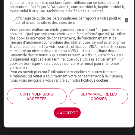
7121623
DVO
également à ce que des cookies soient utilisés sur certains sites et
EN
diverse
applications édités par VIDAL(vidal.fr, campus.vidal.fr, hoptimal.vidal.fr,
evidal.vidal.fr et VIDAL Mobile) pour les finalités suivantes :
HAUTEUR,LOHMANN
Affichage de publicités personnalisées par rapport à votre profil et
& RAU.
i
activités sur ce site et des sites tiers
Vous pouvez réaliser un choix granulaire en cliquant "Je paramètre les
cookies". Quel que soit votre choix, vous êtes informé que VIDAL utilise
des cookies exemptés de consentement, de fonctionnement et de
mesure d'audience pour produire des statistiques de visites anonymes.
Si vous êtes connecté à votre compte utilisateur VIDAL, votre choix sera
enregistré au niveau de votre compte VIDAL et sera appliqué depuis
VELPEAU CERVIX 3 Collier cervical av
l’ensemble des terminaux que vous utilisez. A défaut, votre choix sera
mentonnière rigide T4
uniquement applicable au terminal que vous utilisez actuellement : un
cookie « technique » sera déposé sur votre terminal pour mémoriser
votre choix.
Pour en savoir plus sur l’utilisation des cookies et autres traceurs
Commercialisé
similaires, ou retirer à tout moment votre consentement à leur usage,
nous vous invitons à vous rendre sur notre
Politique cookies
.
Code ACL
4661537
CONTINUER SANS
JE PARAMÈTRE LES
Code 13
3401046615376
ACCEPTER
COOKIES
Code EAN
4056649517955
Labo. Distributeur
Lohmann & Rauscher
J'ACCEPTE