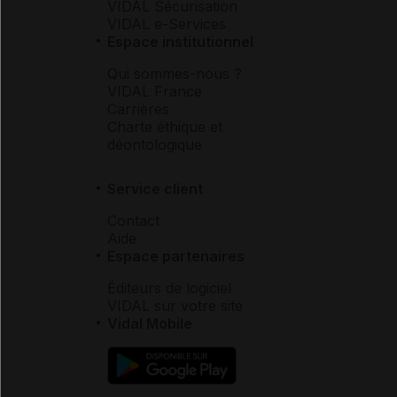
VIDAL Sécurisation
VIDAL e-Services
Espace institutionnel
Qui sommes-nous ?
VIDAL France
Carrières
Charte éthique et
déontologique
Service client
Contact
Aide
Espace partenaires
Éditeurs de logiciel
VIDAL sur votre site
Vidal Mobile