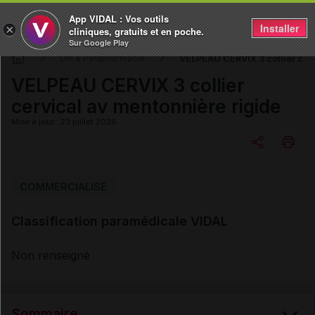
App VIDAL : Vos outils
Installer
×
cliniques, gratuits et en poche.
Sur Google Play
VELPEAU CERVIX 3 collier cerv
DM & Parapharmacie
VELPEAU CERVIX 3 collier
cervical av mentonnière rigide
Mise à jour : 23 juillet 2026
Copier l'url
COMMERCIALISÉ
Classification paramédicale VIDAL
Email
Non renseigné
Sommaire