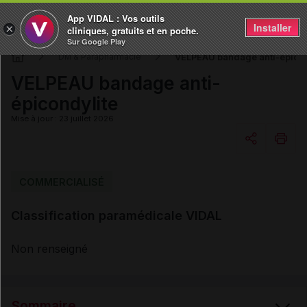
App VIDAL : Vos outils
Installer
×
cliniques, gratuits et en poche.
Sur Google Play
VELPEAU bandage anti-épicon
DM & Parapharmacie
VELPEAU bandage anti-
épicondylite
Mise à jour : 23 juillet 2026
Copier l'url
COMMERCIALISÉ
Classification paramédicale VIDAL
Email
Non renseigné
Sommaire