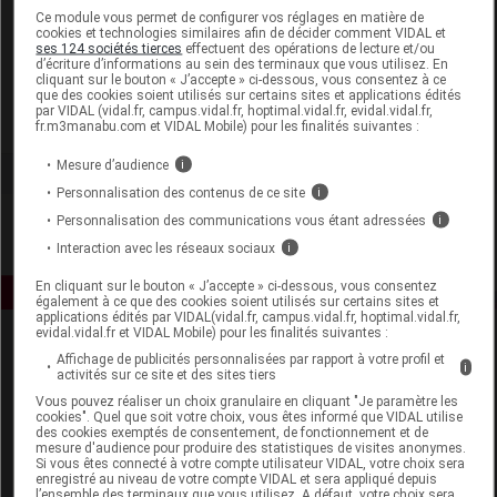
Laboratoire
Ce module vous permet de configurer vos réglages en matière de
cookies et technologies similaires afin de décider comment VIDAL et
ses 124 sociétés tierces
effectuent des opérations de lecture et/ou
d’écriture d’informations au sein des terminaux que vous utilisez. En
Lohmann & Rauscher
cliquant sur le bouton « J’accepte » ci-dessous, vous consentez à ce
que des cookies soient utilisés sur certains sites et applications édités
par VIDAL (vidal.fr, campus.vidal.fr, hoptimal.vidal.fr, evidal.vidal.fr,
Voir la fiche laboratoire
fr.m3manabu.com et VIDAL Mobile) pour les finalités suivantes :
Mesure d’audience
i
Personnalisation des contenus de ce site
i
Personnalisation des communications vous étant adressées
i
Interaction avec les réseaux sociaux
i
En cliquant sur le bouton « J’accepte » ci-dessous, vous consentez
également à ce que des cookies soient utilisés sur certains sites et
applications édités par VIDAL(vidal.fr, campus.vidal.fr, hoptimal.vidal.fr,
evidal.vidal.fr et VIDAL Mobile) pour les finalités suivantes :
Affichage de publicités personnalisées par rapport à votre profil et
i
activités sur ce site et des sites tiers
Vous pouvez réaliser un choix granulaire en cliquant "Je paramètre les
cookies". Quel que soit votre choix, vous êtes informé que VIDAL utilise
des cookies exemptés de consentement, de fonctionnement et de
mesure d'audience pour produire des statistiques de visites anonymes.
Espace produit
Si vous êtes connecté à votre compte utilisateur VIDAL, votre choix sera
enregistré au niveau de votre compte VIDAL et sera appliqué depuis
Boutique
l’ensemble des terminaux que vous utilisez. A défaut, votre choix sera