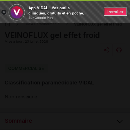
App VIDAL : Vos outils
Installer
×
cliniques, gratuits et en poche.
Sur Google Play
VEINOFLUX gel effet froid
DM & Parapharmacie
VEINOFLUX gel effet froid
Mise à jour : 23 juillet 2026
Copier l'url
COMMERCIALISÉ
Classification paramédicale VIDAL
Email
Non renseigné
Sommaire