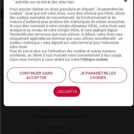
activités sur ce site et des sites tiers
Vous pouvez réaliser un choix granulaire en cliquant "Je paramètre les
cookies". Quel que soit votre choix, vous êtes informé que VIDAL utilise
des cookies exemptés de consentement, de fonctionnement et de
mesure d'audience pour produire des statistiques de visites anonymes.
Si vous êtes connecté à votre compte utilisateur VIDAL, votre choix sera
enregistré au niveau de votre compte VIDAL et sera appliqué depuis
l’ensemble des terminaux que vous utilisez. A défaut, votre choix sera
uniquement applicable au terminal que vous utilisez actuellement : un
cookie « technique » sera déposé sur votre terminal pour mémoriser
votre choix.
Pour en savoir plus sur l’utilisation des cookies et autres traceurs
similaires, ou retirer à tout moment votre consentement à leur usage,
Espace produit
nous vous invitons à vous rendre sur notre
Politique cookies
.
Boutique
CONTINUER SANS
JE PARAMÈTRE LES
VIDAL Expert
ACCEPTER
COOKIES
VIDAL Hoptimal
eVIDAL
J'ACCEPTE
VIDAL Mobile
VIDAL widget
VIDAL Sécurisation
VIDAL e-Services
Espace institutionnel
Qui sommes-nous ?
VIDAL France