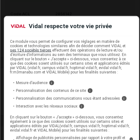
Code ACL
2856142
Code 13
3401528561429
Vidal respecte votre vie privée
Labo. Distributeur
Arkopharma
Remboursement
NR
Ce module vous permet de configurer vos réglages en matière de
cookies et technologies similaires afin de décider comment VIDAL et
ses 124 sociétés tierces
effectuent des opérations de lecture et/ou
d’écriture d’informations au sein des terminaux que vous utilisez. En
cliquant sur le bouton « J’accepte » ci-dessous, vous consentez à ce
que des cookies soient utilisés sur certains sites et applications édités
par VIDAL (vidal.fr, campus.vidal.fr, hoptimal.vidal.fr, evidal.vidal.fr,
fr.m3manabu.com et VIDAL Mobile) pour les finalités suivantes :
Laboratoire
Mesure d’audience
i
Personnalisation des contenus de ce site
i
Arkopharma
Personnalisation des communications vous étant adressées
i
Interaction avec les réseaux sociaux
Voir la fiche laboratoire
i
En cliquant sur le bouton « J’accepte » ci-dessous, vous consentez
également à ce que des cookies soient utilisés sur certains sites et
applications édités par VIDAL(vidal.fr, campus.vidal.fr, hoptimal.vidal.fr,
evidal.vidal.fr et VIDAL Mobile) pour les finalités suivantes :
Affichage de publicités personnalisées par rapport à votre profil et
i