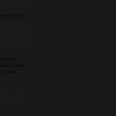
ommercialisé
Base de
mboursement
(Euros)
-