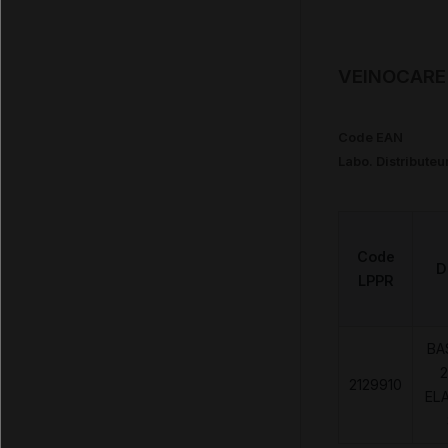
VEINOCARE 
Code EAN
Labo. Distributeu
Code
D
LPPR
BA
2
2129910
EL