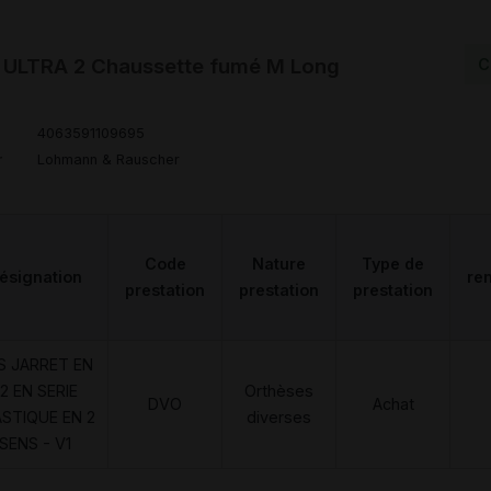
ULTRA 2 Chaussette fumé M Long
C
4063591109695
r
Lohmann & Rauscher
Code
Nature
Type de
ésignation
re
prestation
prestation
prestation
S JARRET EN
2 EN SERIE
Orthèses
DVO
Achat
ASTIQUE EN 2
diverses
SENS - V1