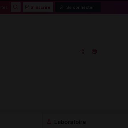
ités
S'inscrire
Se connecter
Rechercher
Copier l'url
Email
Laboratoire