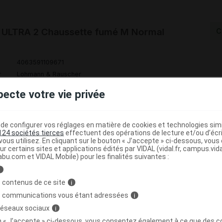
ULTRA 2 Chaussette fumé M Normal
C
4063591109671
r
Lohmann & Rauscher
pecte votre vie privée
Code
Nature
Type de
e configurer vos réglages en matière de cookies et technologies simil
ésignation
re
124 sociétés tierces
effectuent des opérations de lecture et/ou d’écr
prestation
prestation
prestation
ous utilisez. En cliquant sur le bouton « J’accepte » ci-dessous, vou
ur certains sites et applications édités par VIDAL (vidal.fr, campus.vidal.
abu.com et VIDAL Mobile) pour les finalités suivantes :
S JARRET EN
i
2 EN SERIE
Orthèses
 contenus de ce site
i
DVO
Achat
ASTIQUE EN 2
diverses
s communications vous étant adressées
i
SENS - V1
 réseaux sociaux
i
on « J’accepte » ci-dessous, vous consentez également à ce que des co