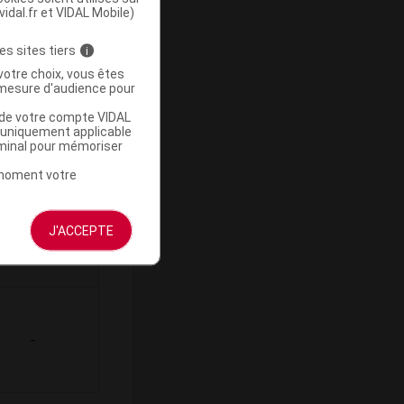
vidal.fr et VIDAL Mobile)
es sites tiers
i
ommercialisé
votre choix, vous êtes
mesure d'audience pour
u de votre compte VIDAL
a uniquement applicable
rminal pour mémoriser
t moment votre
Base de
J'ACCEPTE
mboursement
(Euros)
-