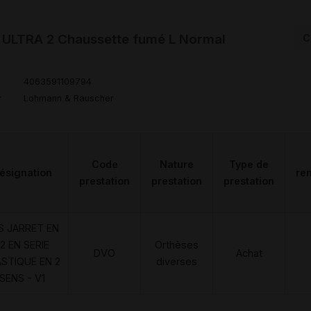
ULTRA 2 Chaussette fumé L Normal
C
4063591109794
r
Lohmann & Rauscher
Code
Nature
Type de
ésignation
re
prestation
prestation
prestation
S JARRET EN
2 EN SERIE
Orthèses
DVO
Achat
ASTIQUE EN 2
diverses
SENS - V1