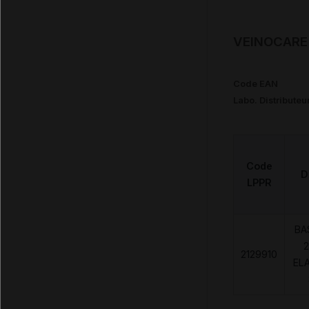
VEINOCARE 
Code EAN
Labo. Distributeu
Code
D
LPPR
BA
2
2129910
EL