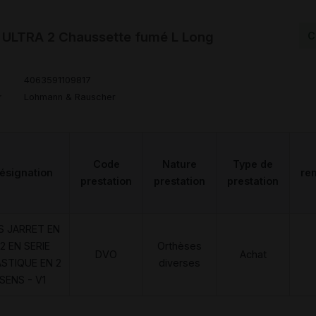
ULTRA 2 Chaussette fumé L Long
C
4063591109817
r
Lohmann & Rauscher
Code
Nature
Type de
ésignation
re
prestation
prestation
prestation
S JARRET EN
2 EN SERIE
Orthèses
DVO
Achat
ASTIQUE EN 2
diverses
SENS - V1