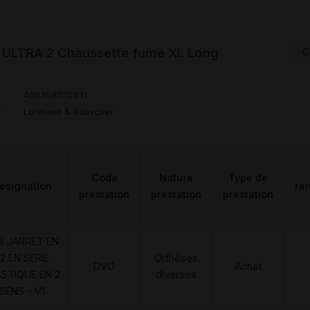
ULTRA 2 Chaussette fumé XL Long
C
4063591115931
r
Lohmann & Rauscher
Code
Nature
Type de
ésignation
re
prestation
prestation
prestation
S JARRET EN
2 EN SERIE
Orthèses
DVO
Achat
ASTIQUE EN 2
diverses
SENS - V1