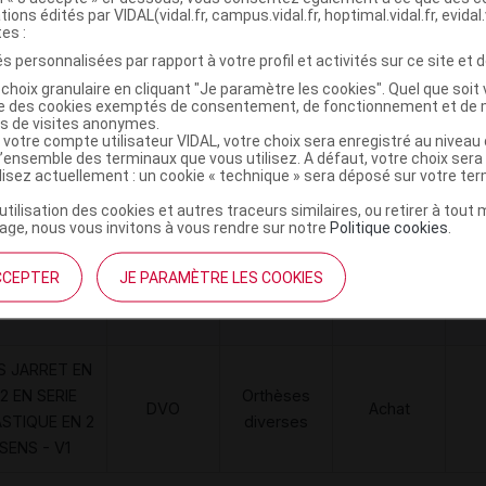
tions édités par VIDAL(vidal.fr, campus.vidal.fr, hoptimal.vidal.fr, evidal.
tes :
s personnalisées par rapport à votre profil et activités sur ce site et d
ULTRA 2 Chaussette fumé S Long
C
choix granulaire en cliquant "Je paramètre les cookies". Quel que soit 
ise des cookies exemptés de consentement, de fonctionnement et de 
es de visites anonymes.
 votre compte utilisateur VIDAL, votre choix sera enregistré au nivea
4063591109657
l’ensemble des terminaux que vous utilisez. A défaut, votre choix ser
r
Lohmann & Rauscher
ilisez actuellement : un cookie « technique » sera déposé sur votre te
’utilisation des cookies et autres traceurs similaires, ou retirer à tou
ge, nous vous invitons à vous rendre sur notre
Politique cookies
.
Code
Nature
Type de
CCEPTER
JE PARAMÈTRE LES COOKIES
ésignation
re
prestation
prestation
prestation
S JARRET EN
2 EN SERIE
Orthèses
DVO
Achat
ASTIQUE EN 2
diverses
SENS - V1