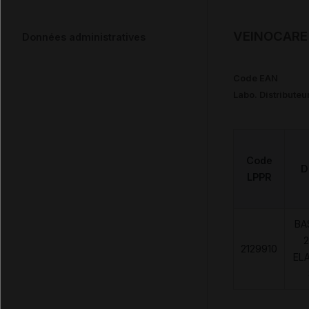
VEINOCARE 
Données administratives
Code EAN
Labo. Distributeu
Code
D
LPPR
BA
2
2129910
EL