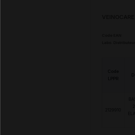
VEINOCARE 
Code EAN
Labo. Distributeu
Code
D
LPPR
BA
2
2129910
EL