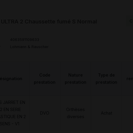
ULTRA 2 Chaussette fumé S Normal
C
4063591109633
r
Lohmann & Rauscher
Code
Nature
Type de
ésignation
re
prestation
prestation
prestation
S JARRET EN
2 EN SERIE
Orthèses
DVO
Achat
ASTIQUE EN 2
diverses
SENS - V1