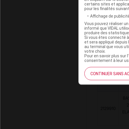
certains sites et applica
pour les finalités suivan
Affichage de publicité
VEINOCARE 
Vous pouvez réaliser un 
informé que VIDAL util
produire des statistiqu
Si vous êtes connecté à
Code EAN
et sera appliqué depuis 
Labo. Distributeu
au terminal que vous ut
votre choix.
Pour en savoir plus sur l
consentement à leur usa
Code
CONTINUER SANS A
D
LPPR
BA
2
2129910
EL