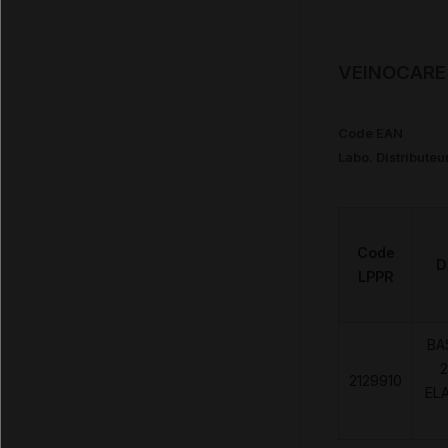
VEINOCARE 
Code EAN
Labo. Distributeu
Code
D
LPPR
BA
2
2129910
EL