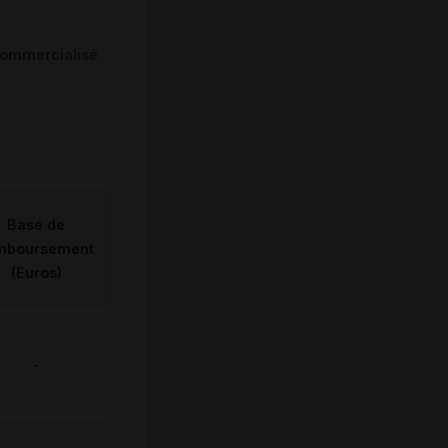
ommercialisé
Base de
mboursement
(Euros)
-