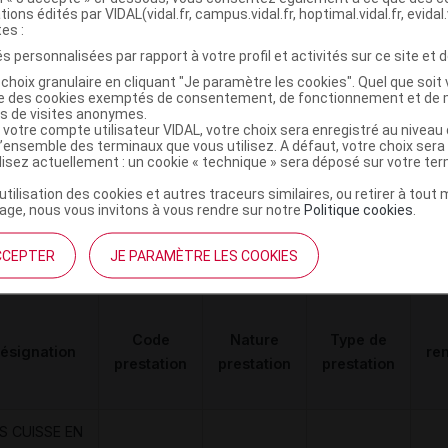
ERIE - SV4
tions édités par VIDAL(vidal.fr, campus.vidal.fr, hoptimal.vidal.fr, evidal.
tes :
s personnalisées par rapport à votre profil et activités sur ce site et d
choix granulaire en cliquant "Je paramètre les cookies". Quel que soit 
ise des cookies exemptés de consentement, de fonctionnement et de 
ROTRANS 3 Collant beige T2N
C
es de visites anonymes.
 votre compte utilisateur VIDAL, votre choix sera enregistré au nivea
l’ensemble des terminaux que vous utilisez. A défaut, votre choix ser
ilisez actuellement : un cookie « technique » sera déposé sur votre te
2130592
’utilisation des cookies et autres traceurs similaires, ou retirer à tou
3401021305926
ge, nous vous invitons à vous rendre sur notre
Politique cookies
.
0888912501637
r
Enovis
CCEPTER
JE PARAMÈTRE LES COOKIES
Code
Nature
Type de
ésignation
re
prestation
prestation
prestation
S CUISSE EN