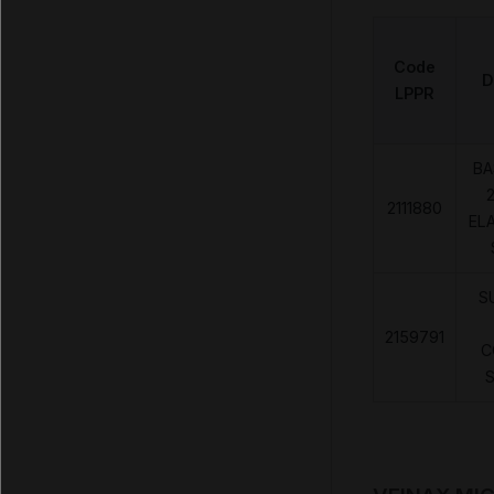
Code
D
LPPR
BA
2
2111880
EL
S
2159791
C
S