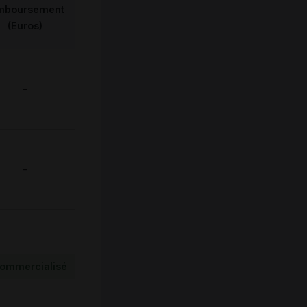
mboursement
(Euros)
-
-
ommercialisé