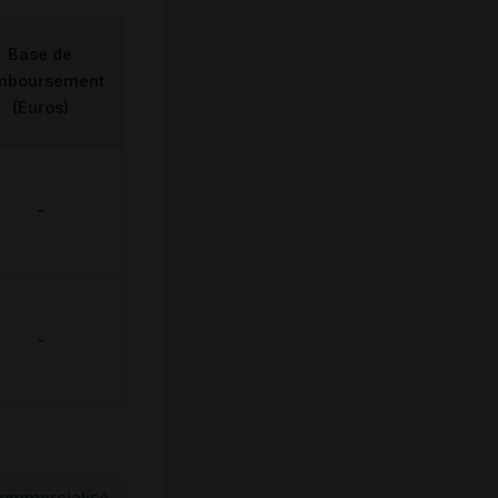
Base de
mboursement
(Euros)
-
-
ommercialisé