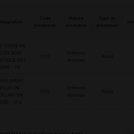
Code
Nature
Type de
ésignation
re
prestation
prestation
prestation
S CUISSE EN
2 EN SERIE
Orthèses
DVO
Achat
ASTIQUE EN 2
diverses
SENS - V4
UPPLEMENT
POUR UN
Orthèses
DVO
Achat
OLLANT EN
diverses
ERIE - SV4
C