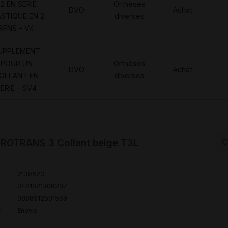
2 EN SERIE
Orthèses
DVO
Achat
ASTIQUE EN 2
diverses
SENS - V4
UPPLEMENT
POUR UN
Orthèses
DVO
Achat
OLLANT EN
diverses
ERIE - SV4
ROTRANS 3 Collant beige T3L
C
2130623
3401021306237
0888912501569
r
Enovis