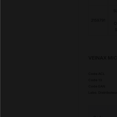
S
2159791
C
S
VEINAX MIC
Code ACL
Code 13
Code EAN
Labo. Distributeu