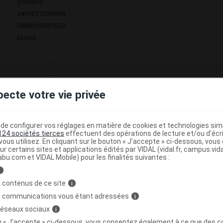
2130600
3401021306008
0888912501552
r
Enovis
Code
Nature
Type de
ésignation
re
pecte votre vie privée
prestation
prestation
prestation
e configurer vos réglages en matière de cookies et technologies simil
S CUISSE EN
124 sociétés tierces
effectuent des opérations de lecture et/ou d’écr
ous utilisez. En cliquant sur le bouton « J’accepte » ci-dessous, vou
2 EN SERIE
Orthèses
DVO
Achat
ur certains sites et applications édités par VIDAL (vidal.fr, campus.vidal.
ASTIQUE EN 2
diverses
abu.com et VIDAL Mobile) pour les finalités suivantes :
SENS - V4
i
 contenus de ce site
i
UPPLEMENT
s communications vous étant adressées
i
POUR UN
Orthèses
DVO
Achat
 réseaux sociaux
i
OLLANT EN
diverses
on « J’accepte » ci-dessous, vous consentez également à ce que des co