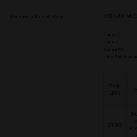
VEINAX MIC
Données administratives
Code ACL
Code 13
Code EAN
Labo. Distributeu
Code
D
LPPR
BA
2
2111880
EL