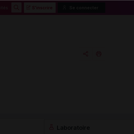
ités
S'inscrire
Se connecter
Rechercher
Copier l'url
Email
Laboratoire