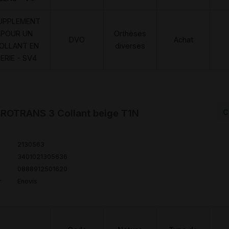
UPPLEMENT
POUR UN
Orthèses
DVO
Achat
OLLANT EN
diverses
ERIE - SV4
ROTRANS 3 Collant beige T1N
C
2130563
3401021305636
0888912501620
r
Enovis