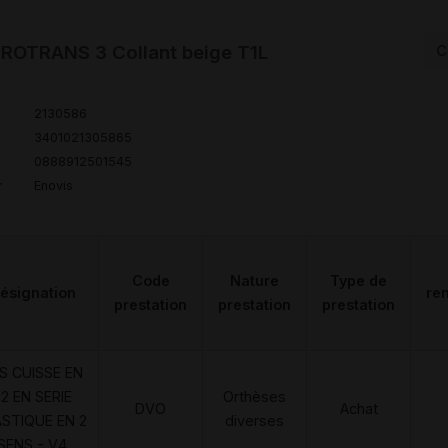
ROTRANS 3 Collant beige T1L
C
2130586
3401021305865
0888912501545
r
Enovis
Code
Nature
Type de
ésignation
re
prestation
prestation
prestation
S CUISSE EN
2 EN SERIE
Orthèses
DVO
Achat
ASTIQUE EN 2
diverses
SENS - V4