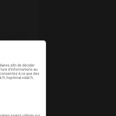
Base de
mboursement
(Euros)
aires afin de décider
iture d’informations au
s consentez à ce que des
-
fr, hoptimal.vidal.fr,
-
okies soient utilisés sur