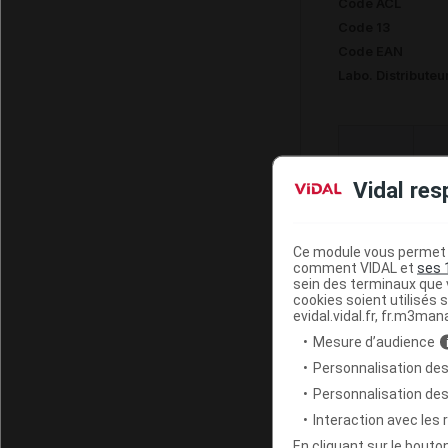
Code ACL
Code 13
Code EAN
Labo. Distributeu
Code
D
Vidal res
LPPR
Ce module vous permet d
BA
comment VIDAL et
ses 
sein des terminaux que v
2
2111880
cookies soient utilisés s
EL
evidal.vidal.fr, fr.m3man
Mesure d’audience
Personnalisation des
S
Personnalisation de
2159791
Interaction avec les
C
En cliquant sur le bout