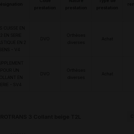
Code
Nature
Type de
ésignation
re
prestation
prestation
prestation
S CUISSE EN
2 EN SERIE
Orthèses
DVO
Achat
ASTIQUE EN 2
diverses
SENS - V4
UPPLEMENT
POUR UN
Orthèses
DVO
Achat
OLLANT EN
diverses
ERIE - SV4
ROTRANS 3 Collant beige T2L
C