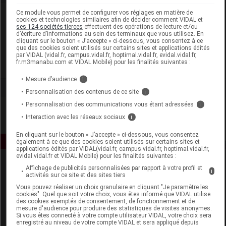
Ce module vous permet de configurer vos réglages en matière de
Laboratoire
cookies et technologies similaires afin de décider comment VIDAL et
ses 124 sociétés tierces
effectuent des opérations de lecture et/ou
d’écriture d’informations au sein des terminaux que vous utilisez. En
Reckitt Benckiser Healthcare France
cliquant sur le bouton « J’accepte » ci-dessous, vous consentez à ce
que des cookies soient utilisés sur certains sites et applications édités
par VIDAL (vidal.fr, campus.vidal.fr, hoptimal.vidal.fr, evidal.vidal.fr,
fr.m3manabu.com et VIDAL Mobile) pour les finalités suivantes :
Voir la fiche laboratoire
Mesure d’audience
i
Personnalisation des contenus de ce site
i
Personnalisation des communications vous étant adressées
i
Interaction avec les réseaux sociaux
i
En cliquant sur le bouton « J’accepte » ci-dessous, vous consentez
également à ce que des cookies soient utilisés sur certains sites et
applications édités par VIDAL(vidal.fr, campus.vidal.fr, hoptimal.vidal.fr,
evidal.vidal.fr et VIDAL Mobile) pour les finalités suivantes :
Affichage de publicités personnalisées par rapport à votre profil et
i
activités sur ce site et des sites tiers
Vous pouvez réaliser un choix granulaire en cliquant "Je paramètre les
cookies". Quel que soit votre choix, vous êtes informé que VIDAL utilise
des cookies exemptés de consentement, de fonctionnement et de
mesure d'audience pour produire des statistiques de visites anonymes.
Espace produit
Si vous êtes connecté à votre compte utilisateur VIDAL, votre choix sera
enregistré au niveau de votre compte VIDAL et sera appliqué depuis