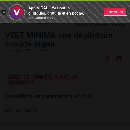
App VIDAL : Vos outils
Installer
×
cliniques, gratuits et en poche.
Sur Google Play
VEET MINIMA cire dépilatoir
DM & Parapharmacie
VEET MINIMA cire dépilatoire
chaude argan
Mise à jour : 23 juillet 2026
Copier l'url
ARRÊT DE COMMERCIALISATION
(20/12/2024)
Email
Classification paramédicale VIDAL
Non renseigné