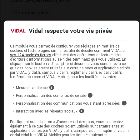
chat 3Pipettes/0,9ml
Commercialisé
Vidal respecte votre vie privée
Code EAN
3411112122622
Labo. Distributeur
Ceva Santé Animale
Remboursement
NR
Ce module vous permet de configurer vos réglages en matière de
cookies et technologies similaires afin de décider comment VIDAL et
ses 124 sociétés tierces
effectuent des opérations de lecture et/ou
d’écriture d’informations au sein des terminaux que vous utilisez. En
cliquant sur le bouton « J’accepte » ci-dessous, vous consentez à ce
que des cookies soient utilisés sur certains sites et applications édités
par VIDAL (vidal.fr, campus.vidal.fr, hoptimal.vidal.fr, evidal.vidal.fr,
fr.m3manabu.com et VIDAL Mobile) pour les finalités suivantes :
Laboratoire
Mesure d’audience
i
Personnalisation des contenus de ce site
i
Ceva Santé Animale
Personnalisation des communications vous étant adressées
i
Interaction avec les réseaux sociaux
i
Voir la fiche laboratoire
En cliquant sur le bouton « J’accepte » ci-dessous, vous consentez
également à ce que des cookies soient utilisés sur certains sites et
applications édités par VIDAL(vidal.fr, campus.vidal.fr, hoptimal.vidal.fr,
evidal.vidal.fr et VIDAL Mobile) pour les finalités suivantes :