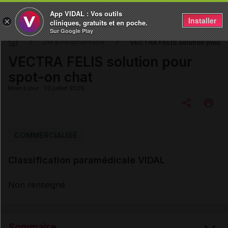
App VIDAL : Vos outils
Installer
×
cliniques, gratuits et en poche.
Sur Google Play
VECTRA FELIS solution pour s
DM & Parapharmacie
VECTRA FELIS solution pour
spot-on chat
Mise à jour : 23 juillet 2026
Copier l'url
COMMERCIALISÉ
Classification paramédicale VIDAL
Email
Non renseigné
Sommaire