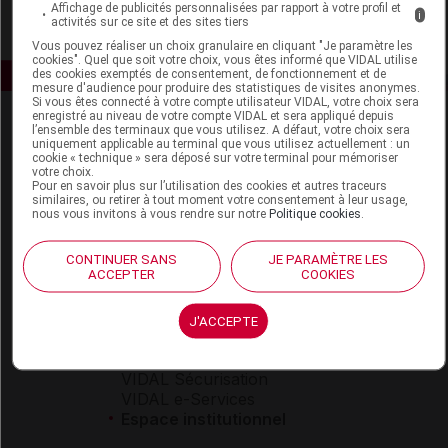
Affichage de publicités personnalisées par rapport à votre profil et
i
activités sur ce site et des sites tiers
Vous pouvez réaliser un choix granulaire en cliquant "Je paramètre les
cookies". Quel que soit votre choix, vous êtes informé que VIDAL utilise
des cookies exemptés de consentement, de fonctionnement et de
mesure d'audience pour produire des statistiques de visites anonymes.
Si vous êtes connecté à votre compte utilisateur VIDAL, votre choix sera
enregistré au niveau de votre compte VIDAL et sera appliqué depuis
l’ensemble des terminaux que vous utilisez. A défaut, votre choix sera
uniquement applicable au terminal que vous utilisez actuellement : un
cookie « technique » sera déposé sur votre terminal pour mémoriser
votre choix.
Pour en savoir plus sur l’utilisation des cookies et autres traceurs
similaires, ou retirer à tout moment votre consentement à leur usage,
nous vous invitons à vous rendre sur notre
Politique cookies
.
Espace produit
Boutique
CONTINUER SANS
JE PARAMÈTRE LES
ACCEPTER
COOKIES
VIDAL Expert
VIDAL Hoptimal
eVIDAL
J'ACCEPTE
VIDAL Mobile
VIDAL widget
VIDAL Sécurisation
VIDAL e-Services
Espace institutionnel