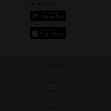
Vidal Mobile
Presse
-
CGU
-
Conditions générales de vente
-
Données personnelles
-
Politique cookies
-
Mentions légales