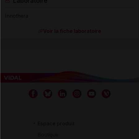
Laboratoire
Innothera
Voir la fiche laboratoire
Espace produit
Boutique