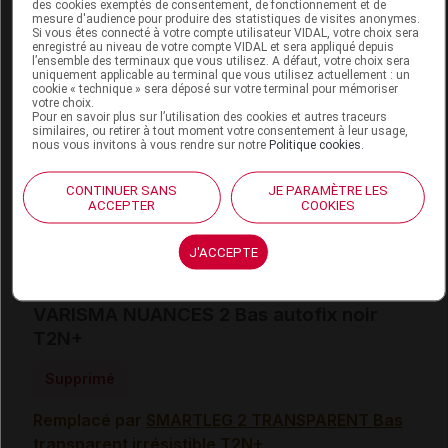
des cookies exemptés de consentement, de fonctionnement et de
Désignation
LPPR
prestation
prestation
mesure d'audience pour produire des statistiques de visites anonymes.
Si vous êtes connecté à votre compte utilisateur VIDAL, votre choix sera
enregistré au niveau de votre compte VIDAL et sera appliqué depuis
l’ensemble des terminaux que vous utilisez. A défaut, votre choix sera
uniquement applicable au terminal que vous utilisez actuellement : un
BAS CUISSE
cookie « technique » sera déposé sur votre terminal pour mémoriser
votre choix.
EN 22 EN
Pour en savoir plus sur l’utilisation des cookies et autres traceurs
similaires, ou retirer à tout moment votre consentement à leur usage,
SERIE
Orthèses
nous vous invitons à vous rendre sur notre
Politique cookies
.
2111880
DVO
ELASTIQUE
diverses
EN 2 SENS -
CONTINUER SANS
JE PARAMÈTRE LES
ACCEPTER
COOKIES
V4
J'ACCEPTE
VARISMA NUANCES 2 Bas autofix noir
T2N+
Supprimé
Remplacé par
SMARTLEG 2 TRANSPARENT Bas
transparent irrésistible T2N+