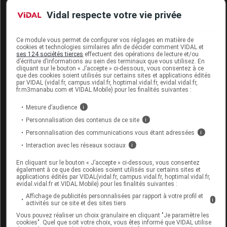
EN 2 SENS -
Vidal respecte votre vie privée
V4
Ce module vous permet de configurer vos réglages en matière de
cookies et technologies similaires afin de décider comment VIDAL et
ses 124 sociétés tierces
effectuent des opérations de lecture et/ou
d’écriture d’informations au sein des terminaux que vous utilisez. En
cliquant sur le bouton « J’accepte » ci-dessous, vous consentez à ce
que des cookies soient utilisés sur certains sites et applications édités
VARISMA NUANCES 2 Bas autofix noir
par VIDAL (vidal.fr, campus.vidal.fr, hoptimal.vidal.fr, evidal.vidal.fr,
T2N
fr.m3manabu.com et VIDAL Mobile) pour les finalités suivantes :
Mesure d’audience
i
Supprimé
Personnalisation des contenus de ce site
i
Remplacé par
SMARTLEG 2 TRANSPARENT Bas
Personnalisation des communications vous étant adressées
i
transparent irrésistible T2N
Interaction avec les réseaux sociaux
i
En cliquant sur le bouton « J’accepte » ci-dessous, vous consentez
Code EAN
3664540007188
également à ce que des cookies soient utilisés sur certains sites et
Labo. Distributeur
Innothera
applications édités par VIDAL(vidal.fr, campus.vidal.fr, hoptimal.vidal.fr,
evidal.vidal.fr et VIDAL Mobile) pour les finalités suivantes :
Affichage de publicités personnalisées par rapport à votre profil et
i
activités sur ce site et des sites tiers
Vous pouvez réaliser un choix granulaire en cliquant "Je paramètre les
cookies". Quel que soit votre choix, vous êtes informé que VIDAL utilise
Code
Code
Nature