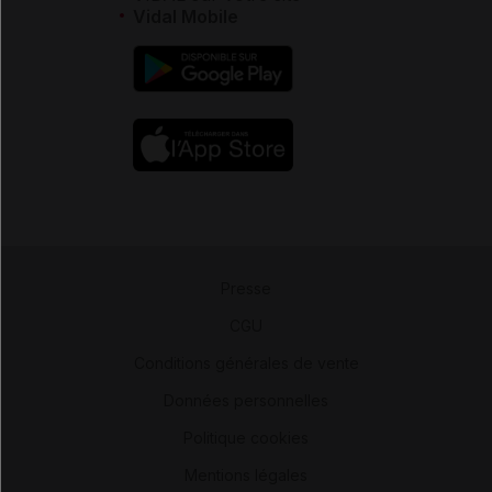
Vidal Mobile
Presse
-
CGU
-
Conditions générales de vente
-
Données personnelles
-
Politique cookies
-
Mentions légales