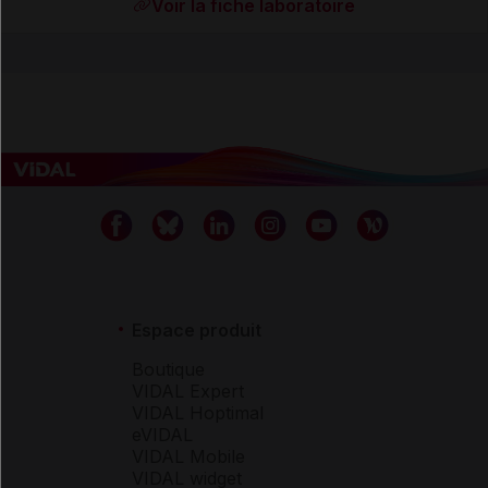
Voir la fiche laboratoire
Espace produit
Boutique
VIDAL Expert
VIDAL Hoptimal
eVIDAL
VIDAL Mobile
VIDAL widget