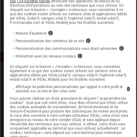
ses 124 sociétés tierces
effectuent des opérations de lecture et/ou
d’écriture d’informations au sein des terminaux que vous utilisez. En
cliquant sur le bouton « J’accepte » ci-dessous, vous consentez à ce
Voir la fiche laboratoire
que des cookies soient utilisés sur certains sites et applications édités
par VIDAL (vidal.fr, campus.vidal.fr, hoptimal.vidal.fr, evidal.vidal.fr,
fr.m3manabu.com et VIDAL Mobile) pour les finalités suivantes :
Mesure d’audience
i
Personnalisation des contenus de ce site
i
Personnalisation des communications vous étant adressées
i
Interaction avec les réseaux sociaux
i
En cliquant sur le bouton « J’accepte » ci-dessous, vous consentez
également à ce que des cookies soient utilisés sur certains sites et
applications édités par VIDAL(vidal.fr, campus.vidal.fr, hoptimal.vidal.fr,
evidal.vidal.fr et VIDAL Mobile) pour les finalités suivantes :
Affichage de publicités personnalisées par rapport à votre profil et
i
activités sur ce site et des sites tiers
Vous pouvez réaliser un choix granulaire en cliquant "Je paramètre les
Espace produit
cookies". Quel que soit votre choix, vous êtes informé que VIDAL utilise
des cookies exemptés de consentement, de fonctionnement et de
mesure d'audience pour produire des statistiques de visites anonymes.
Boutique
Si vous êtes connecté à votre compte utilisateur VIDAL, votre choix sera
VIDAL Expert
enregistré au niveau de votre compte VIDAL et sera appliqué depuis
l’ensemble des terminaux que vous utilisez. A défaut, votre choix sera
VIDAL Hoptimal
uniquement applicable au terminal que vous utilisez actuellement : un
eVIDAL
cookie « technique » sera déposé sur votre terminal pour mémoriser
votre choix.