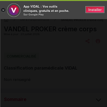
App VIDAL : Vos outils
Installer
×
cliniques, gratuits et en poche.
Sur Google Play
VANDEL PROKER crème corps
DM & Parapharmacie
VANDEL PROKER crème corps
Mise à jour : 23 juillet 2026
Copier l'url
COMMERCIALISÉ
Classification paramédicale VIDAL
Email
Non renseigné
Sommaire