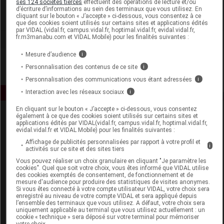
ses 124 sociétés tierces
effectuent des opérations de lecture et/ou
d’écriture d’informations au sein des terminaux que vous utilisez. En
cliquant sur le bouton « J’accepte » ci-dessous, vous consentez à ce
Voir la fiche laboratoire
que des cookies soient utilisés sur certains sites et applications édités
par VIDAL (vidal.fr, campus.vidal.fr, hoptimal.vidal.fr, evidal.vidal.fr,
fr.m3manabu.com et VIDAL Mobile) pour les finalités suivantes :
Mesure d’audience
i
Personnalisation des contenus de ce site
i
Personnalisation des communications vous étant adressées
i
Interaction avec les réseaux sociaux
i
En cliquant sur le bouton « J’accepte » ci-dessous, vous consentez
également à ce que des cookies soient utilisés sur certains sites et
applications édités par VIDAL(vidal.fr, campus.vidal.fr, hoptimal.vidal.fr,
evidal.vidal.fr et VIDAL Mobile) pour les finalités suivantes :
Affichage de publicités personnalisées par rapport à votre profil et
i
activités sur ce site et des sites tiers
Vous pouvez réaliser un choix granulaire en cliquant "Je paramètre les
Espace produit
cookies". Quel que soit votre choix, vous êtes informé que VIDAL utilise
des cookies exemptés de consentement, de fonctionnement et de
mesure d'audience pour produire des statistiques de visites anonymes.
Boutique
Si vous êtes connecté à votre compte utilisateur VIDAL, votre choix sera
VIDAL Expert
enregistré au niveau de votre compte VIDAL et sera appliqué depuis
l’ensemble des terminaux que vous utilisez. A défaut, votre choix sera
VIDAL Hoptimal
uniquement applicable au terminal que vous utilisez actuellement : un
eVIDAL
cookie « technique » sera déposé sur votre terminal pour mémoriser
votre choix.