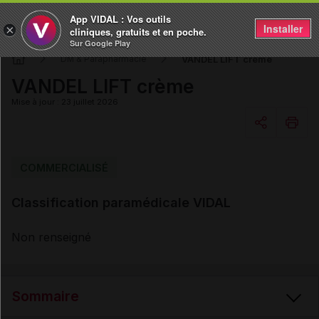
App VIDAL : Vos outils
Installer
×
cliniques, gratuits et en poche.
Sur Google Play
VANDEL LIFT crème
DM & Parapharmacie
VANDEL LIFT crème
Mise à jour : 23 juillet 2026
Copier l'url
COMMERCIALISÉ
Classification paramédicale VIDAL
Email
Non renseigné
Sommaire