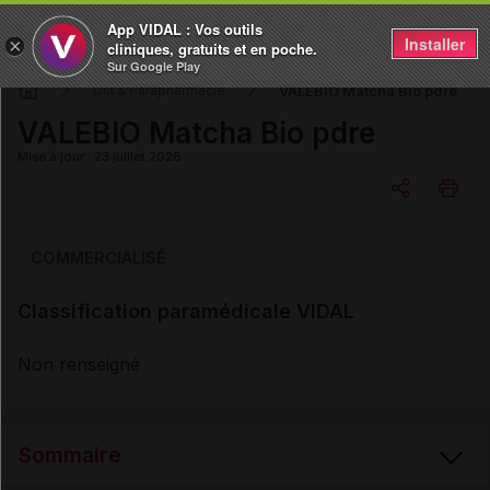
App VIDAL : Vos outils
Installer
×
cliniques, gratuits et en poche.
Sur Google Play
VALEBIO Matcha Bio pdre
DM & Parapharmacie
VALEBIO Matcha Bio pdre
Mise à jour : 23 juillet 2026
Copier l'url
COMMERCIALISÉ
Classification paramédicale VIDAL
Email
Non renseigné
Sommaire