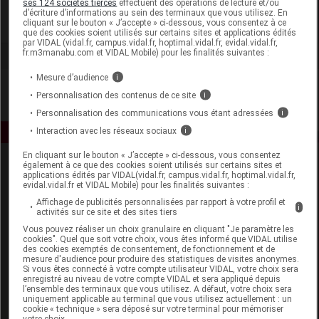
ses 124 sociétés tierces
effectuent des opérations de lecture et/ou
d’écriture d’informations au sein des terminaux que vous utilisez. En
cliquant sur le bouton « J’accepte » ci-dessous, vous consentez à ce
Voir la fiche laboratoire
que des cookies soient utilisés sur certains sites et applications édités
par VIDAL (vidal.fr, campus.vidal.fr, hoptimal.vidal.fr, evidal.vidal.fr,
fr.m3manabu.com et VIDAL Mobile) pour les finalités suivantes :
Mesure d’audience
i
Personnalisation des contenus de ce site
i
Personnalisation des communications vous étant adressées
i
Interaction avec les réseaux sociaux
i
En cliquant sur le bouton « J’accepte » ci-dessous, vous consentez
également à ce que des cookies soient utilisés sur certains sites et
applications édités par VIDAL(vidal.fr, campus.vidal.fr, hoptimal.vidal.fr,
evidal.vidal.fr et VIDAL Mobile) pour les finalités suivantes :
Affichage de publicités personnalisées par rapport à votre profil et
i
activités sur ce site et des sites tiers
Vous pouvez réaliser un choix granulaire en cliquant "Je paramètre les
Espace produit
cookies". Quel que soit votre choix, vous êtes informé que VIDAL utilise
des cookies exemptés de consentement, de fonctionnement et de
mesure d'audience pour produire des statistiques de visites anonymes.
Boutique
Si vous êtes connecté à votre compte utilisateur VIDAL, votre choix sera
VIDAL Expert
enregistré au niveau de votre compte VIDAL et sera appliqué depuis
l’ensemble des terminaux que vous utilisez. A défaut, votre choix sera
VIDAL Hoptimal
uniquement applicable au terminal que vous utilisez actuellement : un
eVIDAL
cookie « technique » sera déposé sur votre terminal pour mémoriser
votre choix.