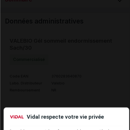
Données administratives
Données administratives
VALEBIO Gél sommeil endormissement
Sach/30
Commercialisé
Code EAN
3760283640870
Labo. Distributeur
Valebio
Remboursement
NR
Vidal respecte votre vie privée
Laboratoire