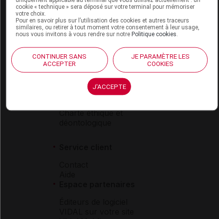
VIDAL Hoptimal
cookie « technique » sera déposé sur votre terminal pour mémoriser
votre choix.
eVIDAL
Pour en savoir plus sur l’utilisation des cookies et autres traceurs
VIDAL Mobile
similaires, ou retirer à tout moment votre consentement à leur usage,
nous vous invitons à vous rendre sur notre
Politique cookies
.
VIDAL widget
VIDAL Sécurisation
VIDAL e-Services
CONTINUER SANS
JE PARAMÈTRE LES
ACCEPTER
COOKIES
Espace institutionnel
Qui sommes-nous ?
J'ACCEPTE
VIDAL France
Carrières
Charte éthique et
déontologique
Service client
Contact
Aide
Espace partenaires
Éditeurs de logiciel
VIDAL sur votre site