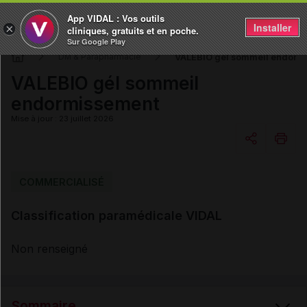
App VIDAL : Vos outils
Installer
×
cliniques, gratuits et en poche.
Sur Google Play
VALEBIO gél sommeil endorm
DM & Parapharmacie
VALEBIO gél sommeil
endormissement
Mise à jour : 23 juillet 2026
Copier l'url
COMMERCIALISÉ
Classification paramédicale VIDAL
Email
Non renseigné
Sommaire