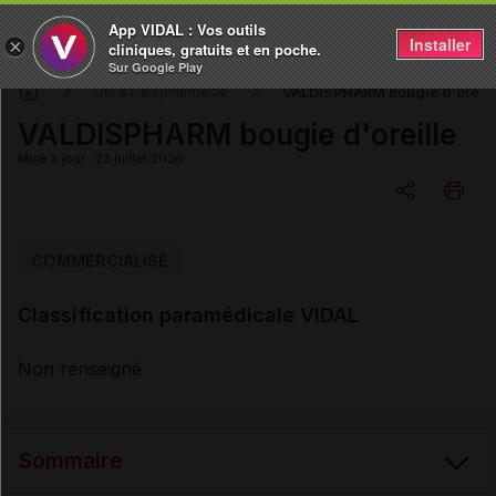
App VIDAL : Vos outils
Installer
×
cliniques, gratuits et en poche.
Sur Google Play
VALDISPHARM bougie d'oreill
DM & Parapharmacie
VALDISPHARM bougie d'oreille
Mise à jour : 23 juillet 2026
Copier l'url
COMMERCIALISÉ
Classification paramédicale VIDAL
Email
Non renseigné
Sommaire