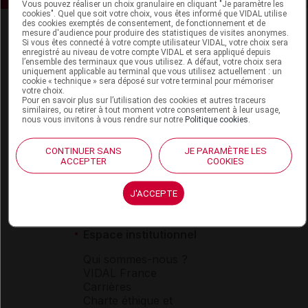
Vous pouvez réaliser un choix granulaire en cliquant "Je paramètre les
cookies". Quel que soit votre choix, vous êtes informé que VIDAL utilise
des cookies exemptés de consentement, de fonctionnement et de
mesure d'audience pour produire des statistiques de visites anonymes.
Si vous êtes connecté à votre compte utilisateur VIDAL, votre choix sera
enregistré au niveau de votre compte VIDAL et sera appliqué depuis
l’ensemble des terminaux que vous utilisez. A défaut, votre choix sera
uniquement applicable au terminal que vous utilisez actuellement : un
cookie « technique » sera déposé sur votre terminal pour mémoriser
votre choix.
Espace produit
Pour en savoir plus sur l’utilisation des cookies et autres traceurs
similaires, ou retirer à tout moment votre consentement à leur usage,
nous vous invitons à vous rendre sur notre
Politique cookies
.
Boutique
VIDAL Expert
VIDAL Hoptimal
CONTINUER SANS
JE PARAMÈTRE LES
ACCEPTER
COOKIES
eVIDAL
VIDAL Mobile
VIDAL widget
J'ACCEPTE
VIDAL Sécurisation
VIDAL e-Services
Espace institutionnel
Qui sommes-nous ?
VIDAL France
Carrières
Charte éthique et