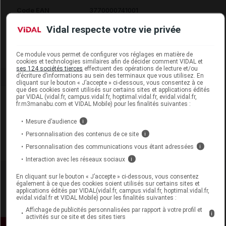
Code EAN
3770000741001
Labo. Distributeur
Valdispharm
Vidal respecte votre vie privée
Remboursement
NR
Ce module vous permet de configurer vos réglages en matière de
cookies et technologies similaires afin de décider comment VIDAL et
ses 124 sociétés tierces
effectuent des opérations de lecture et/ou
d’écriture d’informations au sein des terminaux que vous utilisez. En
cliquant sur le bouton « J’accepte » ci-dessous, vous consentez à ce
que des cookies soient utilisés sur certains sites et applications édités
par VIDAL (vidal.fr, campus.vidal.fr, hoptimal.vidal.fr, evidal.vidal.fr,
Laboratoire
fr.m3manabu.com et VIDAL Mobile) pour les finalités suivantes :
Mesure d’audience
i
Valdispharm
Personnalisation des contenus de ce site
i
Personnalisation des communications vous étant adressées
i
Voir la fiche laboratoire
Interaction avec les réseaux sociaux
i
En cliquant sur le bouton « J’accepte » ci-dessous, vous consentez
également à ce que des cookies soient utilisés sur certains sites et
applications édités par VIDAL(vidal.fr, campus.vidal.fr, hoptimal.vidal.fr,
evidal.vidal.fr et VIDAL Mobile) pour les finalités suivantes :
Affichage de publicités personnalisées par rapport à votre profil et
i
activités sur ce site et des sites tiers