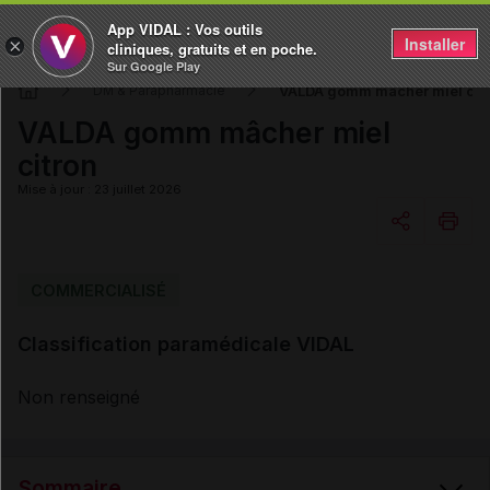
App VIDAL : Vos outils
Installer
×
cliniques, gratuits et en poche.
Sur Google Play
VALDA gomm mâcher miel cit
DM & Parapharmacie
VALDA gomm mâcher miel
citron
Mise à jour : 23 juillet 2026
Copier l'url
COMMERCIALISÉ
Classification paramédicale VIDAL
Email
Non renseigné
Sommaire