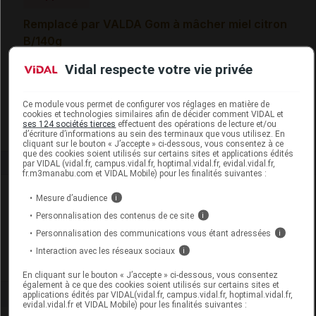
Remplacé par VALDA Gom à mâcher miel citron
B/140g
Vidal respecte votre vie privée
Code 13
3401560209105
Labo. Distributeur
Perrigo France
Remboursement
NR
Ce module vous permet de configurer vos réglages en matière de
cookies et technologies similaires afin de décider comment VIDAL et
ses 124 sociétés tierces
effectuent des opérations de lecture et/ou
d’écriture d’informations au sein des terminaux que vous utilisez. En
cliquant sur le bouton « J’accepte » ci-dessous, vous consentez à ce
que des cookies soient utilisés sur certains sites et applications édités
par VIDAL (vidal.fr, campus.vidal.fr, hoptimal.vidal.fr, evidal.vidal.fr,
fr.m3manabu.com et VIDAL Mobile) pour les finalités suivantes :
Laboratoire
Mesure d’audience
i
Personnalisation des contenus de ce site
i
Perrigo France
Personnalisation des communications vous étant adressées
i
Interaction avec les réseaux sociaux
i
Voir la fiche laboratoire
En cliquant sur le bouton « J’accepte » ci-dessous, vous consentez
également à ce que des cookies soient utilisés sur certains sites et
applications édités par VIDAL(vidal.fr, campus.vidal.fr, hoptimal.vidal.fr,
evidal.vidal.fr et VIDAL Mobile) pour les finalités suivantes :