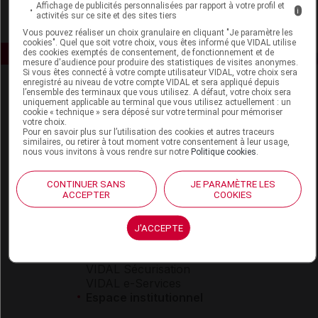
Affichage de publicités personnalisées par rapport à votre profil et
i
activités sur ce site et des sites tiers
Vous pouvez réaliser un choix granulaire en cliquant "Je paramètre les
cookies". Quel que soit votre choix, vous êtes informé que VIDAL utilise
des cookies exemptés de consentement, de fonctionnement et de
mesure d'audience pour produire des statistiques de visites anonymes.
Si vous êtes connecté à votre compte utilisateur VIDAL, votre choix sera
enregistré au niveau de votre compte VIDAL et sera appliqué depuis
l’ensemble des terminaux que vous utilisez. A défaut, votre choix sera
uniquement applicable au terminal que vous utilisez actuellement : un
cookie « technique » sera déposé sur votre terminal pour mémoriser
votre choix.
Pour en savoir plus sur l’utilisation des cookies et autres traceurs
similaires, ou retirer à tout moment votre consentement à leur usage,
nous vous invitons à vous rendre sur notre
Politique cookies
.
Espace produit
Boutique
CONTINUER SANS
JE PARAMÈTRE LES
ACCEPTER
COOKIES
VIDAL Expert
VIDAL Hoptimal
eVIDAL
J'ACCEPTE
VIDAL Mobile
VIDAL widget
VIDAL Sécurisation
VIDAL e-Services
Espace institutionnel