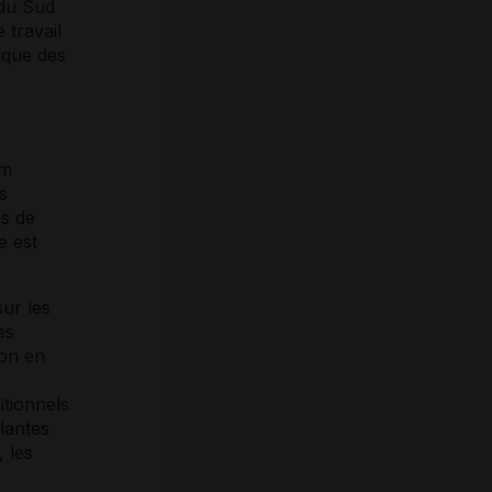
 du Sud
 travail
ique des
um
s
s de
e est
sur les
es
ion en
itionnels
plantes
 les