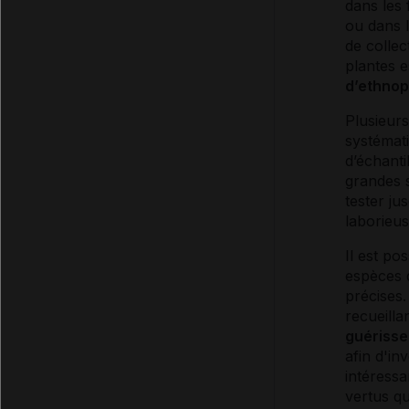
dans les 
ou dans l
de collec
plantes e
d’ethno
Plusieurs
systémat
d’échanti
grandes 
tester ju
laborieus
Il est po
espèces 
précises.
recueill
guérisse
afin d'in
intéressa
vertus qu