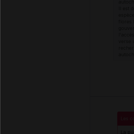
autoch
Il est 
espèce
flores
gouver
l'accè
verse 
recher
autoch
Les c
La pu