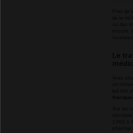
Près de l
de la rec
ou des m
encore, l
nouveaux
Le tra
médic
Avec plus
un immens
est loin 
thérapeu
Sur les c
mondiale,
2.000 à 3
pharmaco