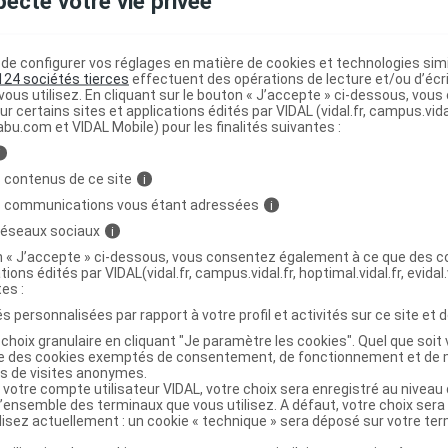
pecte votre vie privée
collecte en forêt et la commercialisation, il s’écoule le plus
5 ans.
e configurer vos réglages en matière de cookies et technologies simil
124 sociétés tierces
effectuent des opérations de lecture et/ou d’écr
ous utilisez. En cliquant sur le bouton « J’accepte » ci-dessous, vou
ur certains sites et applications édités par VIDAL (vidal.fr, campus.vidal.
cherche actuelle sur les plantes médici
abu.com et VIDAL Mobile) pour les finalités suivantes :
i
ui, les plantes sont présentes dans toute la recherche
 contenus de ce site
i
logique contemporaine. Ce sont les «
métabolites
second
s communications vous étant adressées
i
essent particulièrement la recherche : des substances que l
 réseaux sociaux
i
our contrôler son environnement, survivre et se reproduir
 de ces
métabolites
, par exemple, sont capables d’éloigner l
on « J’accepte » ci-dessous, vous consentez également à ce que des co
tions édités par VIDAL(vidal.fr, campus.vidal.fr, hoptimal.vidal.fr, evidal.
tes :
 telles les
phéromones sexuelles
synthétisées par des orc
s personnalisées par rapport à votre profil et activités sur ce site et d
les insectes pollinisateurs. D'autres encore, comme la juglo
choix granulaire en cliquant "Je paramètre les cookies". Quel que soit 
ise des cookies exemptés de consentement, de fonctionnement et de 
par le noyer, inhibent la croissance des autres plantes dan
es de visites anonymes.
rimètre autour du tronc. On a déjà recensé plus de 200.000
 votre compte utilisateur VIDAL, votre choix sera enregistré au nivea
tes
secondaires et, du fait de leurs structures chimiques à la
l’ensemble des terminaux que vous utilisez. A défaut, votre choix ser
ilisez actuellement : un cookie « technique » sera déposé sur votre te
es
et diversifiées, ils pourraient être utilisés dans de nombr
nts.