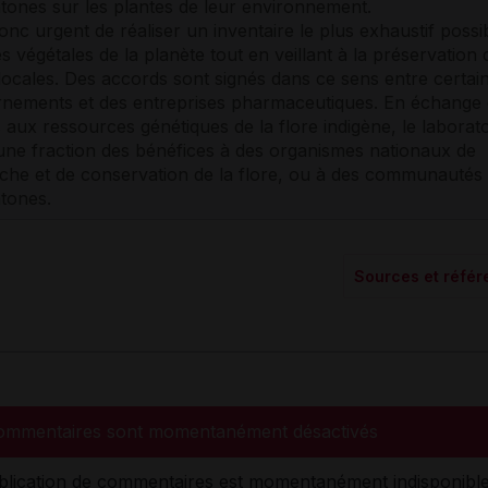
tones sur les plantes de leur environnement.
donc urgent de réaliser un inventaire le plus exhaustif possi
s végétales de la planète tout en veillant à la préservation 
 locales. Des accords sont signés dans ce sens entre certai
nements et des entreprises pharmaceutiques. En échange
s aux ressources génétiques de la flore indigène, le laborato
une fraction des bénéfices à des organismes nationaux de
che et de conservation de la flore, ou à des communautés
tones.
Sources et réfé
ommentaires sont momentanément désactivés
blication de commentaires est momentanément indisponible