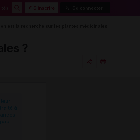
ités
S'inscrire
Se connecter
Rechercher
en est la recherche sur les plantes médicinales
ales ?
Copier l'url
Email
cteur
traité à
ssances
 pas