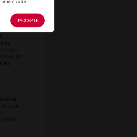
t moment votre
J'ACCEPTE
e
oise
a annua
,
 classe de
s les
ssus de
 à partir
hus
eints de