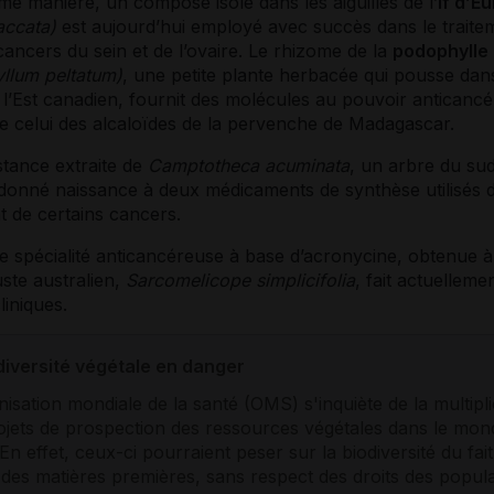
e manière, un composé isolé dans les aiguilles de l’
if d’E
accata)
est aujourd’hui employé avec succès dans le traite
cancers
du sein et de l’ovaire. Le rhizome de la
podophylle
llum peltatum)
, une petite plante herbacée qui pousse dan
 l’Est canadien, fournit des molécules au pouvoir anticanc
e celui des alcaloïdes de la pervenche de Madagascar.
tance extraite de
Camptotheca acuminata
, un arbre du sud
 donné naissance à deux médicaments de synthèse utilisés d
t de certains
cancers
.
e spécialité anticancéreuse à base d’acronycine, obtenue à 
ste australien,
Sarcomelicope simplicifolia
, fait actuellemen
liniques.
diversité végétale en danger
nisation mondiale de la santé (OMS) s'inquiète de la multipli
ojets de prospection des ressources végétales dans le mon
 En effet, ceux-ci pourraient peser sur la biodiversité du fai
e des matières premières, sans respect des droits des popul