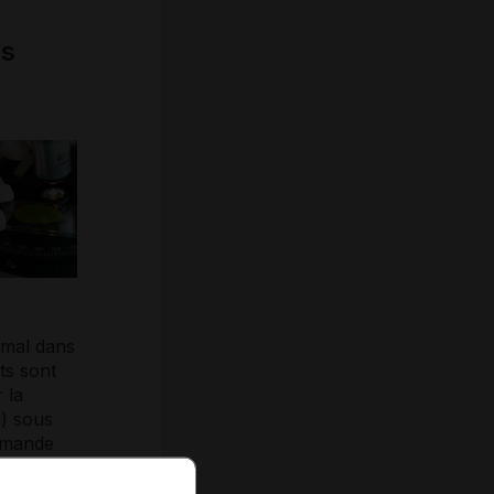
es
imal dans
ts sont
 la
.) sous
demande
étape