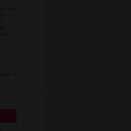
ble des
des
ns
 de
ire
rences
.