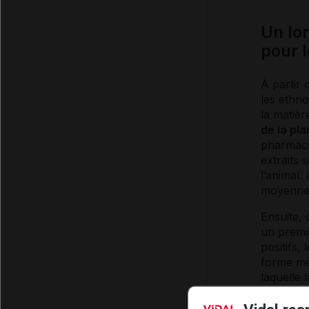
Un lon
pour 
À partir 
les ethno
la matièr
de la pl
pharmacol
extraits 
l’animal.
moyenne 
Ensuite,
un premie
positifs, 
forme méd
laquelle
d’
autoris
majeure 