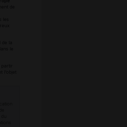
urope
ment de
s les
éreux
 de la
ans le
partir
t l’objet
cation
de
t du
ations