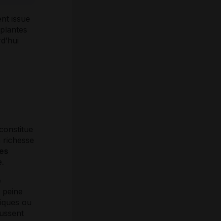
ent issue
 plantes
d’hui
 constitue
 richesse
es
e.
e
à peine
miques ou
oussent