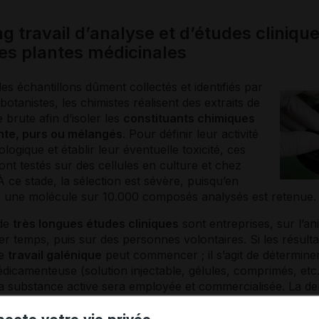
g travail d’analyse et d’études cliniqu
les plantes médicinales
des échantillons dûment collectés et identifiés par
botanistes, les chimistes réalisent des extraits de
e brute afin d’isoler les
constituants chimiques
ante, purs ou mélangés
. Pour définir leur activité
ogique et établir leur éventuelle toxicité, ces
sont testés sur des cellules en culture et chez
 À ce stade, la sélection est sévère, puisqu’en
une molécule sur 10.000 composés analysés est retenue.
 de
très longues études cliniques
sont entreprises, sur l’an
r temps, puis sur des personnes volontaires. Si les résulta
le
travail galénique
peut commencer ; il s’agit de déterminer
icamenteuse (solution injectable, gélules, comprimés, etc
 la substance active sera employée et commercialisée. La 
ation de mise sur le marché
(AMM) constitue la dernière 
pour le laboratoire pharmaceutique.