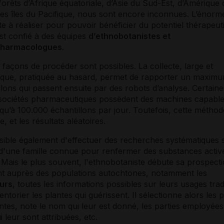
forêts d’Afrique équatoriale, d’Asie du Sud-Est, d’Amérique
es îles du Pacifique, nous sont encore inconnues. L’énorme
te à réaliser pour pouvoir bénéficier du potentiel thérapeut
st confié à des équipes
d’ethnobotanistes et
pharmacologues
.
 façons de procéder sont possibles. La collecte, large et
ique, pratiquée au hasard, permet de rapporter un maxim
llons qui passent ensuite par des robots d’analyse. Certaine
sociétés pharmaceutiques possèdent des machines capable
squ’à 100.000 échantillons par jour. Toutefois, cette méthod
e, et les résultats aléatoires.
ssible également d'effectuer des recherches systématiques 
d'une famille connue pour renfermer des substances activ
 Mais le plus souvent, l'ethnobotaniste débute sa prospect
ant auprès des populations autochtones, notamment les
urs
, toutes les informations possibles sur leurs usages trad
ventorier les plantes qui guérissent. Il sélectionne alors les 
ntes, note le nom qui leur est donné, les parties employées,
i leur sont attribuées, etc.