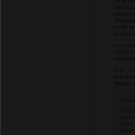
De la mêm
(Taxus b
certains
(Podophy
forêts de
proche d
Une subs
Chine, a
traitemen
Enfin, un
d’un arbu
d’essais c
La bio
L'Orga
des pr
entier.
pillag