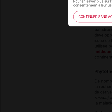
Pour en savoir plus sur l
consentement à leur usa
Phytoth
CONTINUER SANS A
La plupa
paludism
développ
issue de 
utilisée 
médicam
continent
Phytoth
De nomb
la recher
de dérivé
roseus)
o
la malad