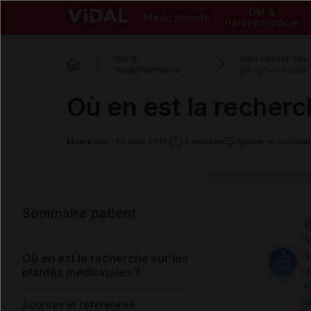
DM &
Médicaments
Parapharmacie
DM &
Bien utiliser ses
Parapharmacie
parapharmacie
Où en est la recherc
Ajouter un commen
Mise à jour : 20 août 2012
5 minutes
Sommaire patient
C
s
s
Où en est la recherche sur les
s
plantes médicinales ?
v
p
Sources et références