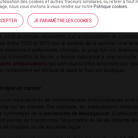
’utilisation des cookies et autres traceurs similaires, ou retirer à tou
ge, nous vous invitons à vous rendre sur notre
Politique cookies
.
érapie et paludisme
CCEPTER
JE PARAMÈTRE LES COOKIES
rt des
souches
de
Plasmodium
,
parasites
responsables du
e
, sont devenues résistantes aux antipaludéens de synthès
és entre 1930 et 1970 sur le modèle de la quinine. Une
arm
la médecine traditionnelle chinoise, le
qing-hao
ou
Artemisi
pour combattre la fièvre, a donné naissance à une nouvelle
ents antipaludéens
qui sont aujourd’hui employés sur tou
s, notamment en Afrique et dans le Sud-est asiatique.
érapie et cancer
reux médicaments de
chimiothérapie anticancéreuse
sont i
che sur les plantes. Par exemple, les médicaments obtenus
s synthétisés de la
pervenche de Madagascar
(Catharant
nt permis de transformer l’espérance de vie de patients att
ie de Hodgkin ou de
leucémie
aiguë.