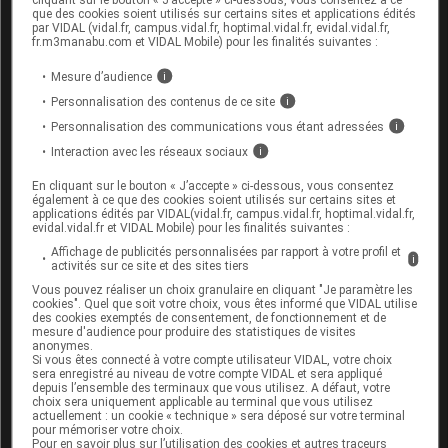
que des cookies soient utilisés sur certains sites et applications édités
chez les enfants
. Aucun produit à base de plantes ne
par VIDAL (vidal.fr, campus.vidal.fr, hoptimal.vidal.fr, evidal.vidal.fr,
doit être administré par
voie
orale aux enfants de
fr.m3manabu.com et VIDAL Mobile) pour les finalités suivantes :
moins de douze ans sans contrôle médical. L'usage
Mesure d’audience
i
des huiles essentielles sous quelque forme que ce soit
Personnalisation des contenus de ce site
i
doit également être réservé aux enfants de plus de
Personnalisation des communications vous étant adressées
i
douze ans.
Interaction avec les réseaux sociaux
i
Ne vous empoisonnez pas en
En cliquant sur le bouton « J’accepte » ci-dessous, vous consentez
également à ce que des cookies soient utilisés sur certains sites et
récoltant des plantes médicinales
applications édités par VIDAL(vidal.fr, campus.vidal.fr, hoptimal.vidal.fr,
evidal.vidal.fr et VIDAL Mobile) pour les finalités suivantes :
Affichage de publicités personnalisées par rapport à votre profil et
La récolte des plantes sauvages est réservée aux
i
activités sur ce site et des sites tiers
connaisseurs, car il n'est pas toujours aisé de
Vous pouvez réaliser un choix granulaire en cliquant "Je paramètre les
distinguer une espèce d'une autre. N'hésitez pas à
cookies". Quel que soit votre choix, vous êtes informé que VIDAL utilise
des cookies exemptés de consentement, de fonctionnement et de
demander conseil à un pharmacien ou à un
mesure d'audience pour produire des statistiques de visites
herboriste. Par mesure de précaution, ne ramassez
anonymes.
Si vous êtes connecté à votre compte utilisateur VIDAL, votre choix
pas les plantes sur les bords de routes, à proximité de
sera enregistré au niveau de votre compte VIDAL et sera appliqué
depuis l’ensemble des terminaux que vous utilisez. A défaut, votre
champs traités par des pesticides, ni dans le voisinage
choix sera uniquement applicable au terminal que vous utilisez
de décharges publiques.
actuellement : un cookie « technique » sera déposé sur votre terminal
pour mémoriser votre choix.
Pour en savoir plus sur l’utilisation des cookies et autres traceurs