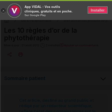
App VIDAL : Vos outils
Installer
×
cliniques, gratuits et en poche.
Sur Google Play
DM & Parapharmacie
Bien utiliser ses produits de pa
Les 10 règles d’or de la
phytothérapie
Ajouter un commentaire
Mise à jour : 21 août 2012
3 minutes
Copier l'url
Sommaire patient
Email
Les 10 règles d’or de la phytothérapie
Cet article, destiné au grand public et
rédigé par un rédacteur scientifique,
reflète l'état des connaissances sur le