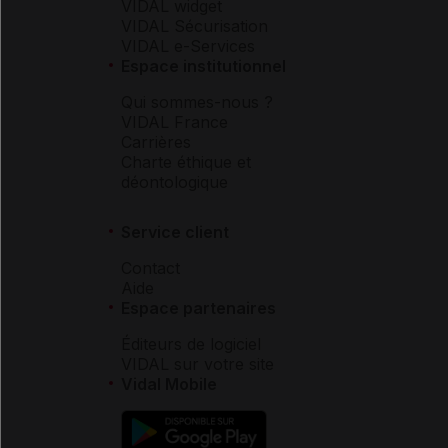
VIDAL widget
VIDAL Sécurisation
VIDAL e-Services
Espace institutionnel
Qui sommes-nous ?
VIDAL France
Carrières
Charte éthique et
déontologique
Service client
Contact
Aide
Espace partenaires
Éditeurs de logiciel
VIDAL sur votre site
Vidal Mobile