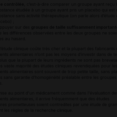
re contrôlée
, c’est-à-dire comparer un groupe ayant reçu 
bstance étudiée à un groupe ayant pris un
placebo
qui est
bstance sans activité thérapeutique (on parle alors d’étude
acebo
) ;
appuyer sur des
groupes de taille suffisamment important
e les différences observées entre les deux groupes ne soie
es au hasard.
’étude clinique coûte très cher et la plupart des fabricants
ts alimentaires n’ont pas les moyens d’investir dans de tel
plus que la plupart de leurs ingrédients ne sont pas brevet
très vaste majorité des études cliniques revendiquées pour le
ts alimentaires sont souvent de trop petite taille, sans
pl
es sans garantie d’homogénéité préalable entre les groupes
s.
mise au point d'un médicament comme dans l'évaluation de
nts alimentaires, il arrive fréquemment que des études
ires prometteuses soient contredites par une étude de grand
t les règles de la recherche clinique.