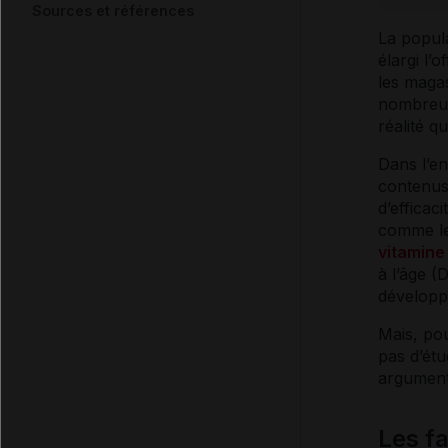
Sources et références
La popul
élargi l’
les magas
nombreux 
réalité qu
Dans l’en
contenus 
d’efficac
comme le
vitamine
à l’âge (
développ
Mais, pou
pas d’étu
argument
Les f