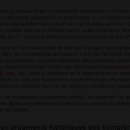
arité grandissante des compléments alimentaires a considé
offre disponible aujourd’hui en pharmacies, en parapharmac
ins d’alimentation naturelle et dans les grandes surfaces. 
produits sont parés d’effets parfois quasi miraculeux. Ma
’en est-il ? Leurs ingrédients ont-ils fait la preuve de leur ef
semble, il est raisonnable de dire que la plupart des ingrédi
dans les compléments alimentaires n’ont pas fait l’objet d’
ité convaincantes. Il existe néanmoins des exceptions notab
s études concernant l’action des
antioxydants
(
bêta-caro
 E
,
zinc
, etc.) dans le traitement de la dégénérescence macu
DMLA) ou celle des folates dans la prévention des anomalie
ement du système nerveux de l’embryon pendant la grosse
r de nombreuses substances utilisées, les industriels ne d
des dignes de confiance et vantent leurs produits en utilisan
s discutables.
aux arguments historiques des compl