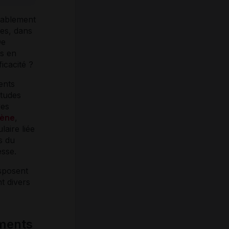
rablement
ies, dans
De
is en
ficacité ?
ents
études
les
tène
,
laire liée
s du
sse.
isposent
t divers
éments