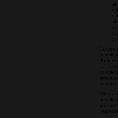
êt
su
su
pl
s’
qu
du
Ce type d
complémen
d’autant 
fait, la 
complémen
effectué
comparé
Dans la 
compléme
prélimina
respectan