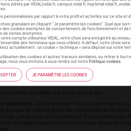
la est régulièrement observé lors de la mise au point de
tions édités par VIDAL(vidal.fr, campus.vidal.fr, hoptimal.vidal.fr, evidal.
tes :
nts.
s personnalisées par rapport à votre profil et activités sur ce site et d
choix granulaire en cliquant "Je paramètre les cookies". Quel que soit 
udes cliniques de qualité insuffisante 
ise des cookies exemptés de consentement, de fonctionnement et de 
ompléments alimentaires
es de visites anonymes.
 votre compte utilisateur VIDAL, votre choix sera enregistré au nivea
l’ensemble des terminaux que vous utilisez. A défaut, votre choix ser
ilisez actuellement : un cookie « technique » sera déposé sur votre te
cants de compléments alimentaires mentionnent parfois les 
cliniques effectuées chez l’homme. Ce type d’étude est le s
’utilisation des cookies et autres traceurs similaires, ou retirer à tou
ge, nous vous invitons à vous rendre sur notre
Politique cookies
.
 prouver de manière certaine l’efficacité d’une substance 
particulier. Malheureusement, pour être fiable, une étude c
lir certains critères et cela est rarement le cas pour celles 
CCEPTER
JE PARAMÈTRE LES COOKIES
es compléments alimentaires.
 considérée de qualité, une étude clinique doit :
re randomisée
, c’est-à-dire ayant recours, par tirage au so
ux groupes de patients ayant des caractéristiques similaire
 l’étude ; ce procédé permet d’aboutir à la constitution de d
oupes de patients ayant des caractéristiques similaires au d
tude ;