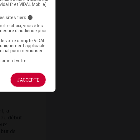
vidal.fr et VIDAL Mobile)
es sites tiers
i
votre choix, vous êtes
pour
mesure d'audience pour
u de votre compte VIDAL
a uniquement applicable
rminal pour mémoriser
résultats
eul
t moment votre
dans un
linique
qui ont
J'ACCEPTE
rt, à
s au début
eux
ébut de