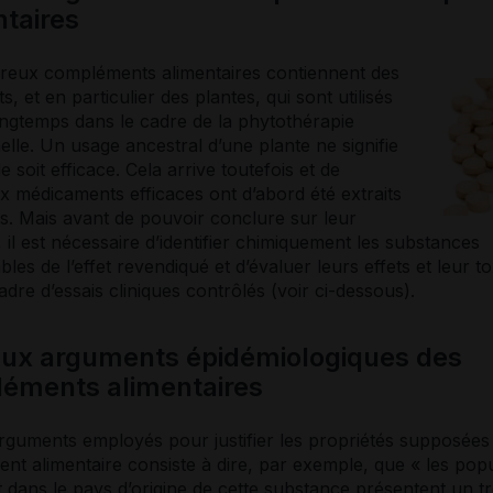
ntaires
eux compléments alimentaires contiennent des
s, et en particulier des plantes, qui sont utilisés
ongtemps dans le cadre de la
phytothérapie
nelle. Un usage ancestral d’une plante ne signifie
le soit efficace. Cela arrive toutefois et de
 médicaments efficaces ont d’abord été extraits
s. Mais avant de pouvoir conclure sur leur
é, il est nécessaire d’identifier chimiquement les substances
les de l’effet revendiqué et d’évaluer leurs effets et leur to
adre d’essais cliniques contrôlés (voir ci-dessous).
aux arguments épidémiologiques des
éments alimentaires
rguments employés pour justifier les propriétés supposées
t alimentaire consiste à dire, par exemple, que « les popu
t dans le pays d’origine de cette substance présentent un tr