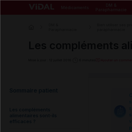
DM &
Médicaments
Parapharmacie
DM &
Bien utiliser ses p
Parapharmacie
parapharmacie
Les compléments alim
Ajouter un commen
Mise à jour : 12 juillet 2016
6 minutes
Sommaire patient
C
s
s
Les compléments
s
alimentaires sont-ils
v
efficaces ?
p