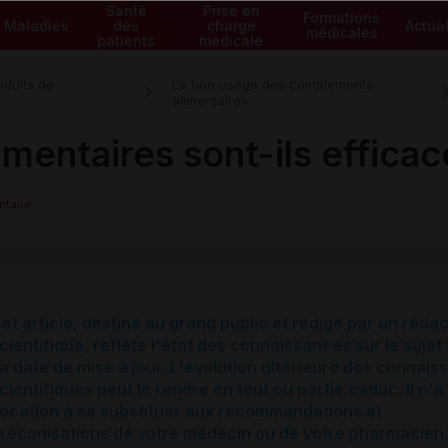
Santé
Prise en
Formations
Maladies
des
charge
Actual
médicales
patients
médicale
roduits de
Le bon usage des compléments
alimentaires
entaires sont-ils efficac
taire
et article, destiné au grand public et rédigé par un réda
cientifique, reflète l'état des connaissances sur le sujet 
a date de mise à jour. L'évolution ultérieure des connai
cientifiques peut le rendre en tout ou partie caduc. Il n'a
ocation à se substituer aux recommandations et
réconisations de votre médecin ou de votre pharmacien.