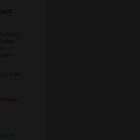
 sur
Authority
taines
ès
quent
tion, avec
mmission
'est ?