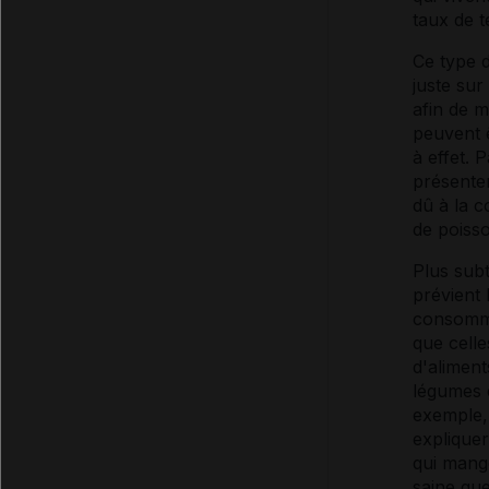
taux de t
Ce type d
juste sur
afin de 
peuvent ê
à effet.
présenten
dû à la 
de poiss
Plus subt
prévient 
consomme
que cell
d'alimen
légumes 
exemple, 
expliquer
qui mang
saine que