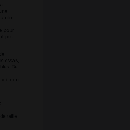
la
 une
 contre
e
pour
nt pas
 de
s essais,
ables. De
s
acebo
ou
s
e taille