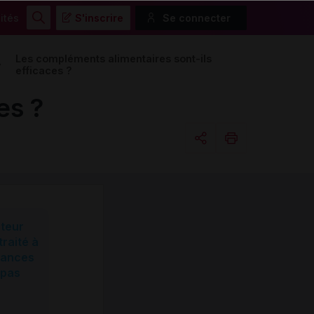
ités
S'inscrire
Se connecter
Rechercher
Les compléments alimentaires sont-ils
efficaces ?
es ?
Copier l'url
Email
cteur
traité à
ssances
 pas