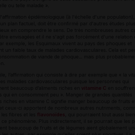
elle ou telle maladie ».
'affirmation épidémiologique (à l'échelle d'une population), s
 un plan factuel, doit être confirmé par d'autres études plu
mieux en comprendre le sens. De très nombreuses autres c
tre envisagées et il ne s'agit pas forcément d'une relation
 Par exemple, les Esquimaux vivent au pays des phoques et
t un faible taux de maladies cardiovasculaires. Cela est pe
consommation de viande de phoque... mais plus probablemen
on.
ile, l’affirmation qui consiste à dire par exemple que « la
vi
les maladies cardiovasculaires puisque les personnes qui
nt beaucoup d’aliments riches en
vitamine C
en souffren
es qui en consomment peu ». Manger de grandes quantités
ts riches en
vitamine
C signifie manger beaucoup de fruits e
et ceux-ci apportent de nombreux autres nutriments, com
les fibres et les
flavonoïdes
, qui pourraient tout aussi bien
 ce phénomène. Plus indirectement, il se pourrait que les
ent beaucoup de fruits et de légumes aient globalement une
 les autres, par exemple qu'elles soient plus sportives. La