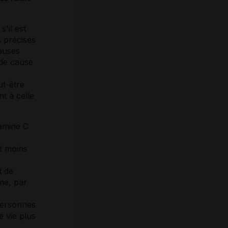
'il est
s précises
auses
 de cause
ut-être
t à celle
tamine
C
t moins
t de
me, par
 personnes
 vie plus