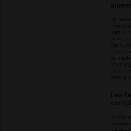
alime
De nombr
ingrédient
depuis l
tradition
pas qu’el
nombreux
de plante
efficacit
responsab
dans le c
Les f
compl
Un des a
complémen
qui viven