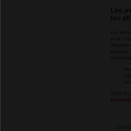
Les a
les al
Les auto
et la Co
allégatio
examen de
notammen
les
par
les
Vous pouv
Europée
La for