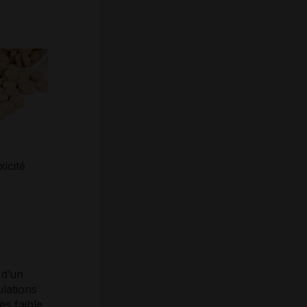
xicité
 d’un
lations
ès faible