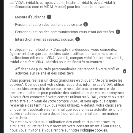
corps. Nourrissons. Enfants. Adultes.
par VIDAL (vidal.fr, campus.vidal.fr, hoptimal.vidal.fr, evidal.vidal.fr,
fr.m3manabu.com et VIDAL Mobile) pour les finalités suivantes :
mode d'emploi
Mesure d’audience
i
Personnalisation des contenus de ce site
i
Appliquer matin et/ou soir sur une peau propre.
Personnalisation des communications vous étant adressées
i
conditions de conservation
Interaction avec les réseaux sociaux
i
En cliquant sur le bouton « J’accepte » ci-dessous, vous consentez
Utiliser dans les 6 mois après ouverture.
également à ce que des cookies soient utilisés sur certains sites et
applications édités par VIDAL(vidal.fr, campus.vidal.fr, hoptimal.vidal.fr,
evidal.vidal.fr et VIDAL Mobile) pour les finalités suivantes :
Données administratives
Affichage de publicités personnalisées par rapport à votre profil et
i
activités sur ce site et des sites tiers
Vous pouvez réaliser un choix granulaire en cliquant "Je paramètre les
cookies". Quel que soit votre choix, vous êtes informé que VIDAL utilise
URIAGE XEMOSE C8+ Cérat relipidant
des cookies exemptés de consentement, de fonctionnement et de
mesure d'audience pour produire des statistiques de visites anonymes.
anti-grattage Pot/200ml
Si vous êtes connecté à votre compte utilisateur VIDAL, votre choix sera
enregistré au niveau de votre compte VIDAL et sera appliqué depuis
l’ensemble des terminaux que vous utilisez. A défaut, votre choix sera
Commercialisé
uniquement applicable au terminal que vous utilisez actuellement : un
cookie « technique » sera déposé sur votre terminal pour mémoriser
votre choix.
Pour en savoir plus sur l’utilisation des cookies et autres traceurs
Code EAN
3661434004834
similaires, ou retirer à tout moment votre consentement à leur usage,
nous vous invitons à vous rendre sur notre
Politique cookies
.
Labo.
Laboratoires