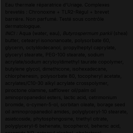
Eau thermale réparatrice d'Uriage. Complexes
MODE D'EMPLOI
brevetés : Chronoxine + TLR2-Régul + brevet
barrière. Non parfumé. Testé sous contrôle
dermatologique.
CONDITIONS DE CONSERVATION
INCI :
Aqua (water, eau),
Butyrospermum parkii
(shea)
butter, cetearyl isononanoate, polysorbate 60,
glycerin, octyldodecanol, propylheptyl caprylate,
Données administratives
glyceryl stearate, PEG-100 stearate, sodium
acrylate/sodium acryloyldimethyl taurate copolymer,
butylene glycol, dimethicone, isohexadecane,
chlorphenesin, polysorbate 80, tocopheryl acetate,
acrylates/C10-30 alkyl acrylate crosspolymer,
piroctone olamine, safflower oil/palm oil
aminopropanediol esters, lactic acid, cetrimonium
bromide, o-cymen-5-ol, sorbitan oleate, borage seed
oil aminopropanediol amides, polyglyceryl-10 stearate,
asiaticoside, phytosphingosine, triethyl citrate,
polyglyceryl-6 behenate, tocopherol, behenic acid,
ceramide NP, cetearyl alcohol, cholesterol,