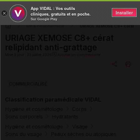
App VIDAL : Vos outils
Installer
×
cliniques, gratuits et en poche.
Sur Google Play
URIAGE XEMOSE C8+ cérat reli
DM & Parapharmacie
URIAGE XEMOSE C8+ cérat
relipidant anti-grattage
Mise à jour : 23 juillet 2026
Ajouter un commentaire
Copier l'url
COMMERCIALISÉ
Classification paramédicale VIDAL
Email
Hygiène et cosmétologie
Corps
Soins corporels
Hydratants
Hygiène et cosmétologie
Visage
Soins du visage
Peaux sèches ou atopiques