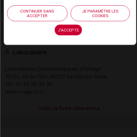
Distributeur
Dermatologiques Uriage
CONTINUER SANS
JE PARAMÈTRE LES
Remboursement
NR
ACCEPTER
COOKIES
J'ACCEPTE
Laboratoire
Laboratoires Dermatologiques d'Uriage
40-52, bd du Parc. 92200 Neuilly-sur-Seine
Tél : 01 40 88 45 45
www.uriage.com
Voir la fiche laboratoire