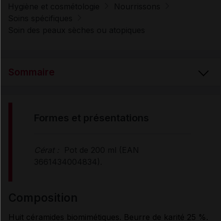
Hygiène et cosmétologie
Nourrissons
Soins spécifiques
Soin des peaux sèches ou atopiques
Sommaire
FORMES et PRÉSENTATIONS
formes et présentations
COMPOSITION
Cérat :
Pot de 200 ml (EAN
3661434004834).
PROPRIÉTÉS
composition
UTILISATION
Huit céramides biomimétiques. Beurre de karité 25 %.