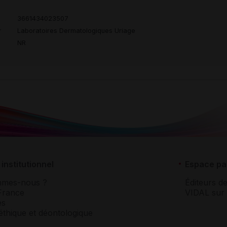
3661434023507
r
Laboratoires Dermatologiques Uriage
NR
institutionnel
Espace pa
mmes-nous ?
Éditeurs de
France
VIDAL sur 
es
éthique et déontologique