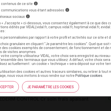
 contenus de ce site
i
ance.
s communications vous étant adressées
i
 réseaux sociaux
i
on « J’accepte » ci-dessous, vous consentez également à ce que des co
es.
tions édités par VIDAL(vidal.fr, campus.vidal.fr, hoptimal.vidal.fr, evidal.
tes :
mploi
s personnalisées par rapport à votre profil et activités sur ce site et d
choix granulaire en cliquant "Je paramètre les cookies". Quel que soit 
et soir sur une peau propre et sèche.
ise des cookies exemptés de consentement, de fonctionnement et de 
es de visites anonymes.
 votre compte utilisateur VIDAL, votre choix sera enregistré au nivea
s de conservation
l’ensemble des terminaux que vous utilisez. A défaut, votre choix ser
ilisez actuellement : un cookie « technique » sera déposé sur votre te
s 12 mois après ouverture.
’utilisation des cookies et autres traceurs similaires, ou retirer à tou
ge, nous vous invitons à vous rendre sur notre
Politique cookies
.
ministratives
CCEPTER
JE PARAMÈTRE LES COOKIES
EDERM CONTROL Cr soin frais apaisant
C