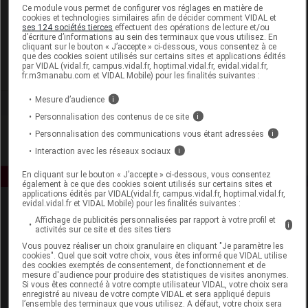
Laboratoire
Ce module vous permet de configurer vos réglages en matière de
cookies et technologies similaires afin de décider comment VIDAL et
ses 124 sociétés tierces
effectuent des opérations de lecture et/ou
d’écriture d’informations au sein des terminaux que vous utilisez. En
Laboratoires Dermatologiques Uriage
cliquant sur le bouton « J’accepte » ci-dessous, vous consentez à ce
que des cookies soient utilisés sur certains sites et applications édités
par VIDAL (vidal.fr, campus.vidal.fr, hoptimal.vidal.fr, evidal.vidal.fr,
Voir la fiche laboratoire
fr.m3manabu.com et VIDAL Mobile) pour les finalités suivantes :
Mesure d’audience
i
Personnalisation des contenus de ce site
i
Personnalisation des communications vous étant adressées
i
Interaction avec les réseaux sociaux
i
En cliquant sur le bouton « J’accepte » ci-dessous, vous consentez
également à ce que des cookies soient utilisés sur certains sites et
applications édités par VIDAL(vidal.fr, campus.vidal.fr, hoptimal.vidal.fr,
evidal.vidal.fr et VIDAL Mobile) pour les finalités suivantes :
Affichage de publicités personnalisées par rapport à votre profil et
i
activités sur ce site et des sites tiers
Vous pouvez réaliser un choix granulaire en cliquant "Je paramètre les
cookies". Quel que soit votre choix, vous êtes informé que VIDAL utilise
des cookies exemptés de consentement, de fonctionnement et de
mesure d'audience pour produire des statistiques de visites anonymes.
Espace produit
Si vous êtes connecté à votre compte utilisateur VIDAL, votre choix sera
enregistré au niveau de votre compte VIDAL et sera appliqué depuis
Boutique
l’ensemble des terminaux que vous utilisez. A défaut, votre choix sera