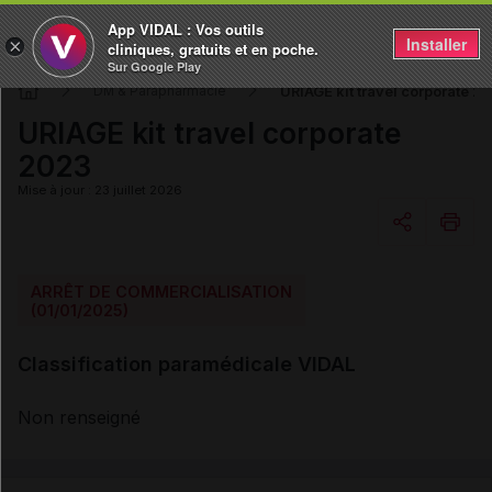
App VIDAL : Vos outils
Installer
×
cliniques, gratuits et en poche.
Sur Google Play
URIAGE kit travel corporate 2
DM & Parapharmacie
URIAGE kit travel corporate
2023
Mise à jour : 23 juillet 2026
Copier l'url
ARRÊT DE COMMERCIALISATION
(01/01/2025)
Email
Classification paramédicale VIDAL
Non renseigné