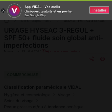
App VIDAL : Vos outils
Installer
×
cliniques, gratuits et en poche.
Sur Google Play
URIAGE HYSEAC 3-REGUL + SPF 
DM & Parapharmacie
URIAGE HYSEAC 3-REGUL +
SPF 50+ fluide soin global anti-
imperfections
Mise à jour : 23 juillet 2026
Ajouter un commentaire
Copier l'url
COMMERCIALISÉ
Classification paramédicale VIDAL
Email
Hygiène et cosmétologie
Visage
Soins du visage
Peaux grasses et/ou à tendance acnéique