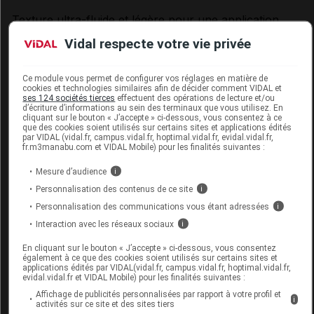
Texture ultra-fluide et légère pour une application
quotidienne facile et imperceptible. Fini non gras. Non
Vidal respecte votre vie privée
comédogène.
Ce module vous permet de configurer vos réglages en matière de
utilisation
cookies et technologies similaires afin de décider comment VIDAL et
ses 124 sociétés tierces
effectuent des opérations de lecture et/ou
d’écriture d’informations au sein des terminaux que vous utilisez. En
Peaux grasses à tendance acnéique.
cliquant sur le bouton « J’accepte » ci-dessous, vous consentez à ce
que des cookies soient utilisés sur certains sites et applications édités
par VIDAL (vidal.fr, campus.vidal.fr, hoptimal.vidal.fr, evidal.vidal.fr,
mode d'emploi
fr.m3manabu.com et VIDAL Mobile) pour les finalités suivantes :
Bien agiter avant application. Appliquer le matin sur
Mesure d’audience
i
peau propre et sèche ou après une crème de jour.
Personnalisation des contenus de ce site
i
Appliquer une dose suffisante de produit avant
Personnalisation des communications vous étant adressées
i
l'exposition, par exemple l'équivalent d'une cuillère à
Interaction avec les réseaux sociaux
i
café pour le visage et le cou. La réduction de cette
En cliquant sur le bouton « J’accepte » ci-dessous, vous consentez
quantité diminue le niveau de protection. Renouveler
également à ce que des cookies soient utilisés sur certains sites et
applications édités par VIDAL(vidal.fr, campus.vidal.fr, hoptimal.vidal.fr,
fréquemment l'application, surtout après avoir
evidal.vidal.fr et VIDAL Mobile) pour les finalités suivantes :
transpiré, nagé ou s'être essuyé. Même bien protégé,
Affichage de publicités personnalisées par rapport à votre profil et
i
activités sur ce site et des sites tiers
réduire au maximum l'exposition.