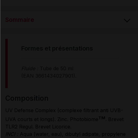
Sommaire
FORMES et PRÉSENTATIONS
formes et présentations
COMPOSITION
Fluide :
Tube de 50 ml
(EAN 3661434027901).
PROPRIÉTÉS
composition
UTILISATION
UV Defense Complex (complexe filtrant anti UVB-
TM
UVA courts et longs). Zinc. Photobiome
. Brevet
MODE D'EMPLOI
TLR2 Regul. Brevet Licorice.
INCI :
Aqua (water, eau), dibutyl adipate, propylene