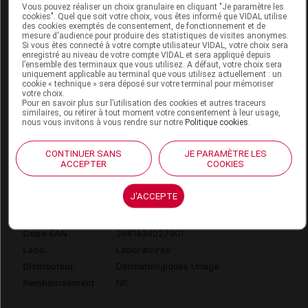
Vous pouvez réaliser un choix granulaire en cliquant "Je paramètre les
cookies". Quel que soit votre choix, vous êtes informé que VIDAL utilise
conditions de conservation
des cookies exemptés de consentement, de fonctionnement et de
mesure d'audience pour produire des statistiques de visites anonymes.
Si vous êtes connecté à votre compte utilisateur VIDAL, votre choix sera
Utiliser dans les 9 mois après ouverture.
enregistré au niveau de votre compte VIDAL et sera appliqué depuis
l’ensemble des terminaux que vous utilisez. A défaut, votre choix sera
uniquement applicable au terminal que vous utilisez actuellement : un
Données administratives
cookie « technique » sera déposé sur votre terminal pour mémoriser
votre choix.
Pour en savoir plus sur l’utilisation des cookies et autres traceurs
similaires, ou retirer à tout moment votre consentement à leur usage,
nous vous invitons à vous rendre sur notre
Politique cookies
.
URIAGE HYSEAC 3-REGUL + SPF50+
Fluide soin global anti-imperfections
CONTINUER SANS
JE PARAMÈTRE LES
T/50ml
ACCEPTER
COOKIES
Commercialisé
J'ACCEPTE
Code EAN
3661434027901
Labo.
Laboratoires
Distributeur
Dermatologiques Uriage
Remboursement
NR