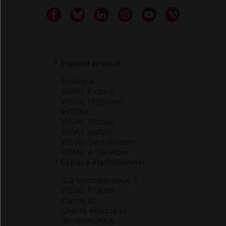
Espace produit
Boutique
VIDAL Expert
VIDAL Hoptimal
eVIDAL
VIDAL Mobile
VIDAL widget
VIDAL Sécurisation
VIDAL e-Services
Espace institutionnel
Qui sommes-nous ?
VIDAL France
Carrières
Charte éthique et
déontologique