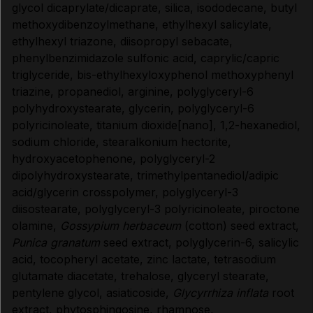
glycol dicaprylate/dicaprate, silica, isododecane, butyl
CONDITIONS DE CONSERVATION
methoxydibenzoylmethane, ethylhexyl salicylate,
ethylhexyl triazone, diisopropyl sebacate,
phenylbenzimidazole sulfonic acid, caprylic/capric
Données administratives
triglyceride, bis-ethylhexyloxyphenol methoxyphenyl
triazine, propanediol, arginine, polyglyceryl-6
polyhydroxystearate, glycerin, polyglyceryl-6
polyricinoleate, titanium dioxide[nano], 1,2-hexanediol,
sodium chloride, stearalkonium hectorite,
hydroxyacetophenone, polyglyceryl-2
dipolyhydroxystearate, trimethylpentanediol/adipic
acid/glycerin crosspolymer, polyglyceryl-3
diisostearate, polyglyceryl-3 polyricinoleate, piroctone
olamine,
Gossypium herbaceum
(cotton) seed extract,
Punica granatum
seed extract, polyglycerin-6, salicylic
acid, tocopheryl acetate, zinc lactate, tetrasodium
glutamate diacetate, trehalose, glyceryl stearate,
pentylene glycol, asiaticoside,
Glycyrrhiza inflata
root
extract, phytosphingosine, rhamnose,