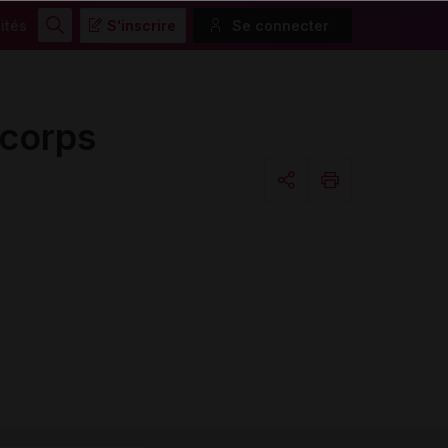
ités
S'inscrire
Se connecter
Rechercher
 corps
Copier l'url
Email