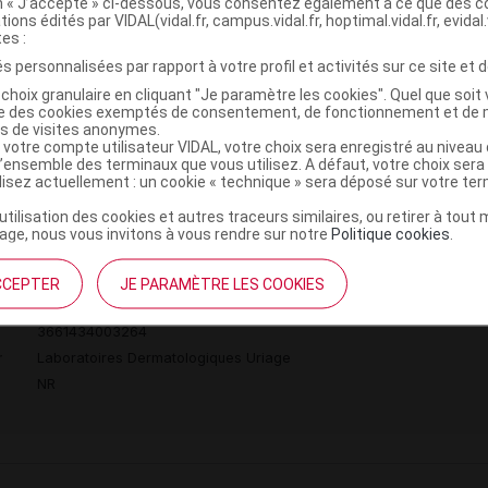
on « J’accepte » ci-dessous, vous consentez également à ce que des co
r
URIAGE DERM-PHY Gel surgras dermatologique Fl pomp
tions édités par VIDAL(vidal.fr, campus.vidal.fr, hoptimal.vidal.fr, evidal.
tes :
3661434005862
s personnalisées par rapport à votre profil et activités sur ce site et d
r
Laboratoires Dermatologiques Uriage
choix granulaire en cliquant "Je paramètre les cookies". Quel que soit 
ise des cookies exemptés de consentement, de fonctionnement et de 
NR
es de visites anonymes.
 votre compte utilisateur VIDAL, votre choix sera enregistré au nivea
l’ensemble des terminaux que vous utilisez. A défaut, votre choix ser
ilisez actuellement : un cookie « technique » sera déposé sur votre te
’utilisation des cookies et autres traceurs similaires, ou retirer à tou
ge, nous vous invitons à vous rendre sur notre
Politique cookies
.
surgras dermatologique visage et corps T/50ml
CCEPTER
JE PARAMÈTRE LES COOKIES
r
URIAGE DERM-PHY Gel surgras dermatologique T/50ml
3661434003264
r
Laboratoires Dermatologiques Uriage
NR