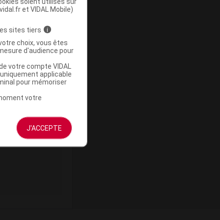
okies soient utilisés sur
e/500ml
vidal.fr et VIDAL Mobile)
es sites tiers
i
votre choix, vous êtes
mesure d'audience pour
u de votre compte VIDAL
a uniquement applicable
rminal pour mémoriser
t moment votre
Supprimé
J'ACCEPTE