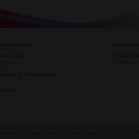
institutionnel
Espace pa
mmes-nous ?
Éditeurs de
France
VIDAL sur 
es
éthique et déontologique
 client
rsonnelles
-
Politique cookies
-
Mentions légales
F