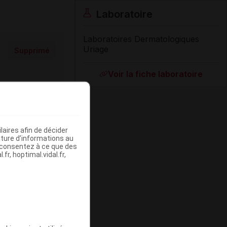
Laboratoire
Laboratoires Dermatologiques
Uriage
Supprimé
Voir la fiche laboratoire
/1l
aires afin de décider
iture d’informations au
s consentez à ce que des
fr, hoptimal.vidal.fr,
Supprimé