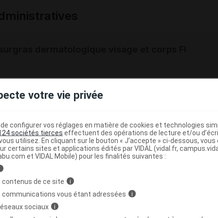
ministratives
surgras dermatologique visage et corps Fl
r
URIAGE DERM-PHY Gel surgras dermatologique Fl pompe
pecte votre vie privée
4390989
3401343909895
e configurer vos réglages en matière de cookies et technologies simil
3661434002960
124 sociétés tierces
effectuent des opérations de lecture et/ou d’écr
r
Laboratoires Dermatologiques Uriage
ous utilisez. En cliquant sur le bouton « J’accepte » ci-dessous, vou
ur certains sites et applications édités par VIDAL (vidal.fr, campus.vidal.
NR
abu.com et VIDAL Mobile) pour les finalités suivantes :
i
 contenus de ce site
i
s communications vous étant adressées
i
surgras dermatologique visage et corps Fl/500ml
 réseaux sociaux
i