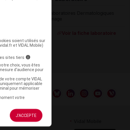
Laboratoires Dermatologiques
Uriage
Supprimé
Voir la fiche laboratoire
okies soient utilisés sur
vidal.fr et VIDAL Mobile)
es sites tiers
i
votre choix, vous êtes
mesure d'audience pour
u de votre compte VIDAL
a uniquement applicable
rminal pour mémoriser
t moment votre
J'ACCEPTE
rtenaires
Vidal Mobile