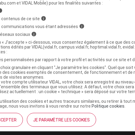
ministratives
abu.com et VIDAL Mobile) pour les finalités suivantes :
i
 contenus de ce site
i
lavant mains dermatologique Fl pompe/500ml
s communications vous étant adressées
i
 réseaux sociaux
i
3661434008429
on « J’accepte » ci-dessous, vous consentez également à ce que des co
tions édités par VIDAL(vidal.fr, campus.vidal.fr, hoptimal.vidal.fr, evidal.
r
Laboratoires Dermatologiques Uriage
tes :
NR
s personnalisées par rapport à votre profil et activités sur ce site et d
choix granulaire en cliquant "Je paramètre les cookies". Quel que soit 
ise des cookies exemptés de consentement, de fonctionnement et de 
es de visites anonymes.
 votre compte utilisateur VIDAL, votre choix sera enregistré au nivea
l’ensemble des terminaux que vous utilisez. A défaut, votre choix ser
ilisez actuellement : un cookie « technique » sera déposé sur votre te
’utilisation des cookies et autres traceurs similaires, ou retirer à tou
ge, nous vous invitons à vous rendre sur notre
Politique cookies
.
CCEPTER
JE PARAMÈTRE LES COOKIES
institutionnel
Espace pa