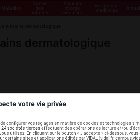
Santé
Prise en
Formations
Maladies
des
charge
Actual
médicales
patients
médicale
avant mains dermatologique
mains dermatologique
pecte votre vie privée
e configurer vos réglages en matière de cookies et technologies simil
124 sociétés tierces
effectuent des opérations de lecture et/ou d’écr
ous utilisez. En cliquant sur le bouton « J’accepte » ci-dessous, vou
ur certains sites et applications édités par VIDAL (vidal.fr, campus.vidal.