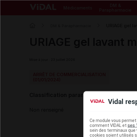
DM &
Médicaments
Parapharmacie
URIAGE gel l
DM & Parapharmacie
URIAGE gel lavant 
Mise à jour : 23 juillet 2026
ARRÊT DE COMMERCIALISATION
(01/01/2024)
Classification paramédicale VIDAL
Vidal res
Non renseigné
Ce module vous permet d
comment VIDAL et
ses 
sein des terminaux que v
cookies soient utilisés s