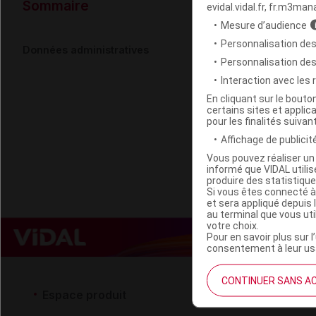
Données ad
Sommaire
evidal.vidal.fr, fr.m3man
Mesure d’audience
Personnalisation des
URIAGE Gel 
Données administratives
Personnalisation de
Interaction avec les
Code EAN
En cliquant sur le bout
certains sites et applica
Labo. Distributeu
pour les finalités suivan
Remboursement
Affichage de publicité
Vous pouvez réaliser un 
informé que VIDAL util
produire des statistiqu
Si vous êtes connecté à
et sera appliqué depuis 
au terminal que vous ut
votre choix.
Pour en savoir plus sur l
consentement à leur usa
CONTINUER SANS A
Espace produit
Espace 