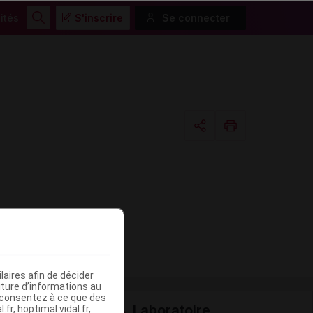
ités
S'inscrire
Se connecter
Rechercher
Copier l'url
Email
aires afin de décider
iture d’informations au
s consentez à ce que des
Laboratoire
fr, hoptimal.vidal.fr,