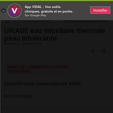
App VIDAL : Vos outils
Installer
×
cliniques, gratuits et en poche.
Sur Google Play
URIAGE eau micellaire thermal
DM & Parapharmacie
URIAGE eau micellaire thermale
peau intolérante
Mise à jour : 23 juillet 2026
Copier l'url
ARRÊT DE COMMERCIALISATION
(01/06/2022)
Email
Classification paramédicale VIDAL
Non renseigné