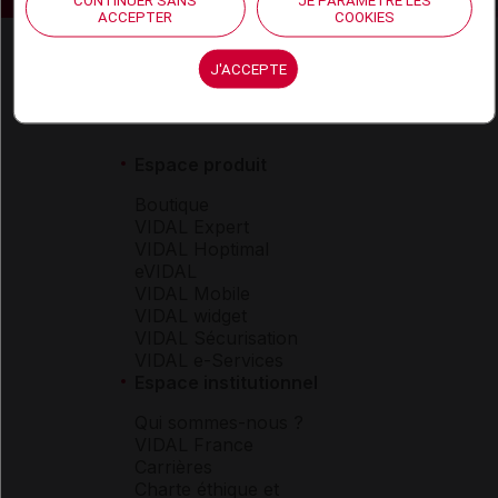
CONTINUER SANS
JE PARAMÈTRE LES
ACCEPTER
COOKIES
J'ACCEPTE
Espace produit
Boutique
VIDAL Expert
VIDAL Hoptimal
eVIDAL
VIDAL Mobile
VIDAL widget
VIDAL Sécurisation
VIDAL e-Services
Espace institutionnel
Qui sommes-nous ?
VIDAL France
Carrières
Charte éthique et