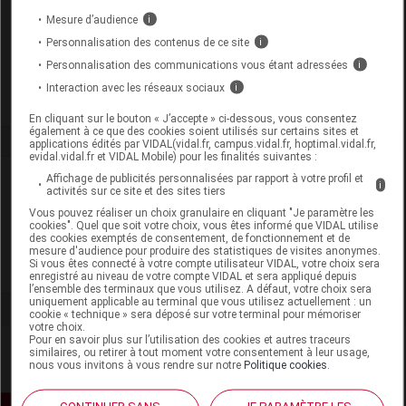
Mesure d’audience
i
Labo.
Laboratoires
Personnalisation des contenus de ce site
i
Distributeur
Dermatologiques Uriage
Remboursement
NR
Personnalisation des communications vous étant adressées
i
Interaction avec les réseaux sociaux
i
En cliquant sur le bouton « J’accepte » ci-dessous, vous consentez
également à ce que des cookies soient utilisés sur certains sites et
applications édités par VIDAL(vidal.fr, campus.vidal.fr, hoptimal.vidal.fr,
evidal.vidal.fr et VIDAL Mobile) pour les finalités suivantes :
Laboratoire
Affichage de publicités personnalisées par rapport à votre profil et
i
activités sur ce site et des sites tiers
Vous pouvez réaliser un choix granulaire en cliquant "Je paramètre les
Laboratoires Dermatologiques Uriage
cookies". Quel que soit votre choix, vous êtes informé que VIDAL utilise
des cookies exemptés de consentement, de fonctionnement et de
mesure d'audience pour produire des statistiques de visites anonymes.
Si vous êtes connecté à votre compte utilisateur VIDAL, votre choix sera
Voir la fiche laboratoire
enregistré au niveau de votre compte VIDAL et sera appliqué depuis
l’ensemble des terminaux que vous utilisez. A défaut, votre choix sera
uniquement applicable au terminal que vous utilisez actuellement : un
cookie « technique » sera déposé sur votre terminal pour mémoriser
votre choix.
Pour en savoir plus sur l’utilisation des cookies et autres traceurs
similaires, ou retirer à tout moment votre consentement à leur usage,
nous vous invitons à vous rendre sur notre
Politique cookies
.