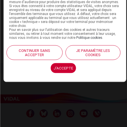
mesure d'audience pour produire des statistiques de visites anonymes.
Laboratoire
Si vous êtes connecté à votre compte utilisateur VIDAL, votre choix sera
enregistré au niveau de votre compte VIDAL et sera appliqué depuis
l’ensemble des terminaux que vous utilisez. A défaut, votre choix sera
uniquement applicable au terminal que vous utilisez actuellement : un
Laboratoires Dermatologiques d'Uriage
cookie « technique » sera déposé sur votre terminal pour mémoriser
votre choix.
40-52, bd du Parc. 92200 Neuilly-sur-Seine
Pour en savoir plus sur l’utilisation des cookies et autres traceurs
Tél : 01 40 88 45 45
similaires, ou retirer à tout moment votre consentement à leur usage,
nous vous invitons à vous rendre sur notre
Politique cookies
.
www.uriage.com
CONTINUER SANS
JE PARAMÈTRE LES
ACCEPTER
COOKIES
Voir la fiche laboratoire
J'ACCEPTE