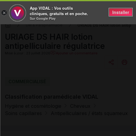
App VIDAL : Vos outils
Installer
×
cliniques, gratuits et en poche.
Sur Google Play
URIAGE DS HAIR lotion antipell
DM & Parapharmacie
URIAGE DS HAIR lotion
antipelliculaire régulatrice
Mise à jour : 23 juillet 2026
Ajouter un commentaire
Copier l'url
COMMERCIALISÉ
Classification paramédicale VIDAL
Email
Hygiène et cosmétologie
Cheveux
Soins capillaires
Antipelliculaires / états squameux