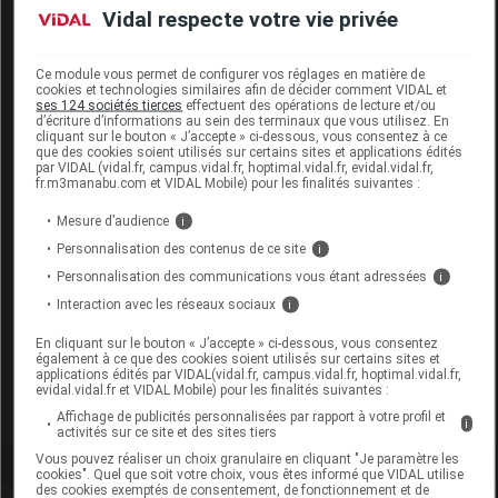
Vidal respecte votre vie privée
Données administratives
Ce module vous permet de configurer vos réglages en matière de
cookies et technologies similaires afin de décider comment VIDAL et
URIAGE DS HAIR Lot antipelliculaire
ses 124 sociétés tierces
effectuent des opérations de lecture et/ou
d’écriture d’informations au sein des terminaux que vous utilisez. En
régulatrice Spray/100ml
cliquant sur le bouton « J’accepte » ci-dessous, vous consentez à ce
que des cookies soient utilisés sur certains sites et applications édités
par VIDAL (vidal.fr, campus.vidal.fr, hoptimal.vidal.fr, evidal.vidal.fr,
Commercialisé
fr.m3manabu.com et VIDAL Mobile) pour les finalités suivantes :
Mesure d’audience
i
Code ACL
5130670
Personnalisation des contenus de ce site
i
Code 13
3401351306709
Personnalisation des communications vous étant adressées
i
Code EAN
3661434002069
Interaction avec les réseaux sociaux
i
Labo.
Laboratoires
En cliquant sur le bouton « J’accepte » ci-dessous, vous consentez
Distributeur
Dermatologiques Uriage
également à ce que des cookies soient utilisés sur certains sites et
Remboursement
NR
applications édités par VIDAL(vidal.fr, campus.vidal.fr, hoptimal.vidal.fr,
evidal.vidal.fr et VIDAL Mobile) pour les finalités suivantes :
Affichage de publicités personnalisées par rapport à votre profil et
i
activités sur ce site et des sites tiers
Vous pouvez réaliser un choix granulaire en cliquant "Je paramètre les
cookies". Quel que soit votre choix, vous êtes informé que VIDAL utilise
des cookies exemptés de consentement, de fonctionnement et de