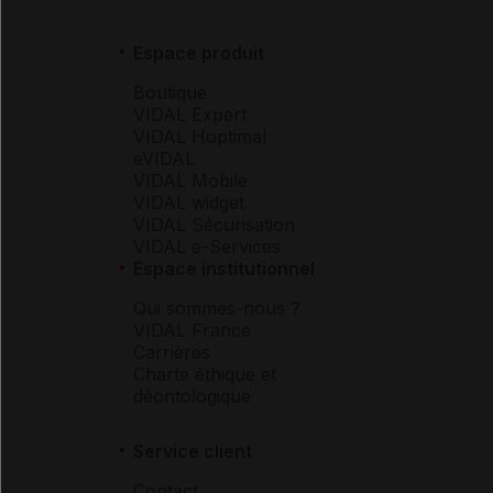
Espace produit
Boutique
VIDAL Expert
VIDAL Hoptimal
eVIDAL
VIDAL Mobile
VIDAL widget
VIDAL Sécurisation
VIDAL e-Services
Espace institutionnel
Qui sommes-nous ?
VIDAL France
Carrières
Charte éthique et
déontologique
Service client
Contact