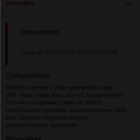
Sommaire
PRÉSENTATION
présentation
COMPOSITION
Spray de 100 ml (EAN 3661434002069).
PROPRIÉTÉS
composition
Piroctone olamine + huile essentielle de cade.
UTILISATION
INCI :
Aqua (water, eau), alcohol, butylene glycol,
PEG-40 hydrogenated castor oil, PEG-6
MODE D'EMPLOI
caprylic/capric glycerides, piroctone olamine, citric
acid,
Juniperus oxycedrus
wood oil,
phytosphingosine, asiaticoside.
Données administratives
propriétés