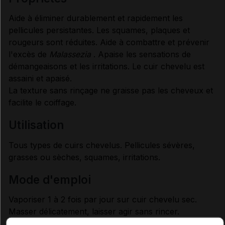
Aide à éliminer durablement et rapidement les
pellicules persistantes. Les squames, plaques et
rougeurs sont réduites. Aide à combattre et prévenir
l'excès de
Malassezia
. Apaise les sensations de
démangeaisons et les irritations. Le cuir chevelu est
assaini et apaisé.
La texture sans rinçage ne graisse pas les cheveux et
facilite le coiffage.
utilisation
Tous types de cuirs chevelus. Pellicules sévères,
grasses ou sèches, squames, irritations.
mode d'emploi
Vaporiser 1 à 2 fois par jour sur cuir chevelu sec.
Masser délicatement, laisser agir sans rincer.