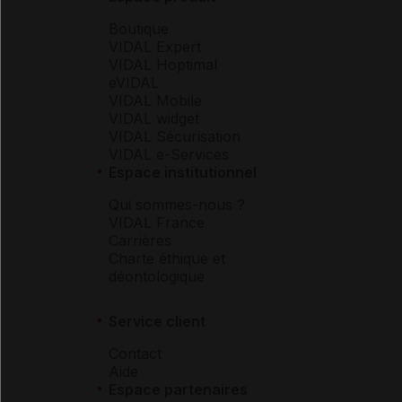
Boutique
VIDAL Expert
VIDAL Hoptimal
eVIDAL
VIDAL Mobile
VIDAL widget
VIDAL Sécurisation
VIDAL e-Services
Espace institutionnel
Qui sommes-nous ?
VIDAL France
Carrières
Charte éthique et
déontologique
Service client
Contact
Aide
Espace partenaires