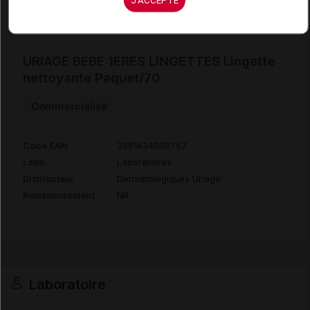
URIAGE BEBE 1ERES LINGETTES Lingette
nettoyante Paquet/70
Commercialisé
Code EAN
3661434008757
Labo.
Laboratoires
Distributeur
Dermatologiques Uriage
Remboursement
NR
Laboratoire