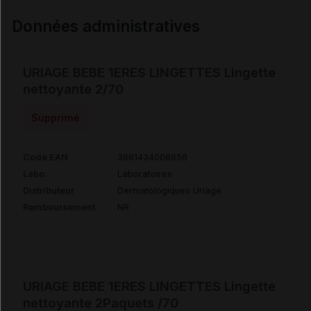
Données administratives
URIAGE BEBE 1ERES LINGETTES Lingette
nettoyante 2/70
Supprimé
Code EAN
3661434008856
Labo.
Laboratoires
Distributeur
Dermatologiques Uriage
Remboursement
NR
URIAGE BEBE 1ERES LINGETTES Lingette
nettoyante 2Paquets /70