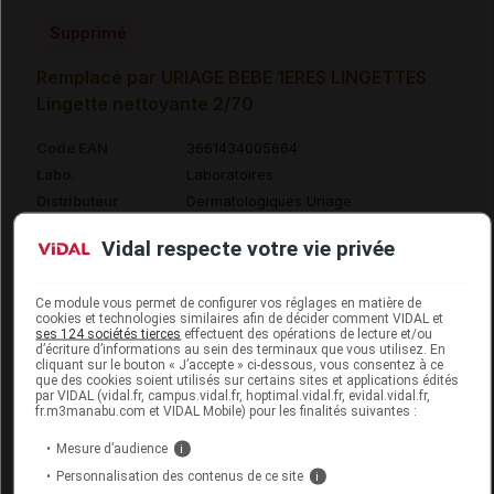
Supprimé
Remplacé par URIAGE BEBE 1ERES LINGETTES
Lingette nettoyante 2/70
Code EAN
3661434005664
Labo.
Laboratoires
Distributeur
Dermatologiques Uriage
Remboursement
NR
Vidal respecte votre vie privée
Ce module vous permet de configurer vos réglages en matière de
cookies et technologies similaires afin de décider comment VIDAL et
ses 124 sociétés tierces
effectuent des opérations de lecture et/ou
d’écriture d’informations au sein des terminaux que vous utilisez. En
URIAGE BEBE 1ERES LINGETTES Lingette
cliquant sur le bouton « J’accepte » ci-dessous, vous consentez à ce
nettoyante 2Paquets/70
que des cookies soient utilisés sur certains sites et applications édités
par VIDAL (vidal.fr, campus.vidal.fr, hoptimal.vidal.fr, evidal.vidal.fr,
fr.m3manabu.com et VIDAL Mobile) pour les finalités suivantes :
Supprimé
Mesure d’audience
i
Personnalisation des contenus de ce site
i
Code EAN
3661434009563