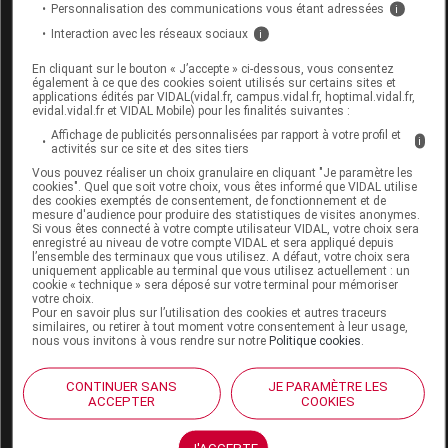
Personnalisation des communications vous étant adressées
i
Labo.
Laboratoires
Interaction avec les réseaux sociaux
i
Distributeur
Dermatologiques Uriage
Remboursement
NR
En cliquant sur le bouton « J’accepte » ci-dessous, vous consentez
également à ce que des cookies soient utilisés sur certains sites et
applications édités par VIDAL(vidal.fr, campus.vidal.fr, hoptimal.vidal.fr,
evidal.vidal.fr et VIDAL Mobile) pour les finalités suivantes :
Affichage de publicités personnalisées par rapport à votre profil et
i
activités sur ce site et des sites tiers
Vous pouvez réaliser un choix granulaire en cliquant "Je paramètre les
URIAGE BEBE 1ERES LINGETTES Lingette
cookies". Quel que soit votre choix, vous êtes informé que VIDAL utilise
des cookies exemptés de consentement, de fonctionnement et de
nettoyante Paquet /70
mesure d'audience pour produire des statistiques de visites anonymes.
Si vous êtes connecté à votre compte utilisateur VIDAL, votre choix sera
enregistré au niveau de votre compte VIDAL et sera appliqué depuis
Supprimé
l’ensemble des terminaux que vous utilisez. A défaut, votre choix sera
uniquement applicable au terminal que vous utilisez actuellement : un
Remplacé par URIAGE BEBE 1ERES LINGETTES
cookie « technique » sera déposé sur votre terminal pour mémoriser
votre choix.
Lingette nettoyante Paquet/70
Pour en savoir plus sur l’utilisation des cookies et autres traceurs
similaires, ou retirer à tout moment votre consentement à leur usage,
nous vous invitons à vous rendre sur notre
Politique cookies
.
Code EAN
3661434005749
Labo.
Laboratoires
CONTINUER SANS
JE PARAMÈTRE LES
Distributeur
Dermatologiques Uriage
ACCEPTER
COOKIES
Remboursement
NR
J'ACCEPTE