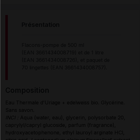
PRÉSENTATION
présentation
COMPOSITION
Flacons-pompe de 500 ml
(EAN 3661434008719) et de 1 litre
PROPRIÉTÉS
(EAN 3661434008726), et paquet de
70 lingettes (EAN 3661434008757).
UTILISATION
composition
MODE D'EMPLOI
Eau Thermale d'Uriage + edelweiss bio. Glycérine.
Sans savon.
INCI :
Aqua (water, eau), glycerin, polysorbate 20,
CONDITIONS DE CONSERVATION
caprylyl/capryl glucoside, parfum (fragrance),
hydroxyacetophenone, ethyl lauroyl arginate HCl,
citric acid,
Leontopodium alpinum
flower/leaf extract.