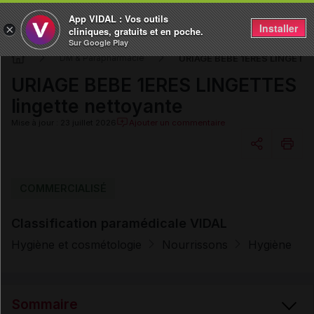
App VIDAL : Vos outils
Installer
×
cliniques, gratuits et en poche.
Sur Google Play
URIAGE BEBE 1ERES LINGETTES
DM & Parapharmacie
URIAGE BEBE 1ERES LINGETTES
lingette nettoyante
Mise à jour : 23 juillet 2026
Ajouter un commentaire
Copier l'url
COMMERCIALISÉ
Classification paramédicale VIDAL
Email
Hygiène et cosmétologie
Nourrissons
Hygiène
Sommaire