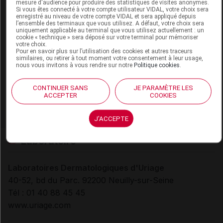
mesure d'audience pour produire des statistiques de visites anonymes.
Si vous êtes connecté à votre compte utilisateur VIDAL, votre choix sera
enregistré au niveau de votre compte VIDAL et sera appliqué depuis
Code ACL
9953598
l’ensemble des terminaux que vous utilisez. A défaut, votre choix sera
Code 13
3401399535987
uniquement applicable au terminal que vous utilisez actuellement : un
cookie « technique » sera déposé sur votre terminal pour mémoriser
Code EAN
3661434001833
votre choix.
Pour en savoir plus sur l’utilisation des cookies et autres traceurs
Labo.
Laboratoires
similaires, ou retirer à tout moment votre consentement à leur usage,
nous vous invitons à vous rendre sur notre
Politique cookies
.
Distributeur
Dermatologiques Uriage
Remboursement
NR
CONTINUER SANS
JE PARAMÈTRE LES
ACCEPTER
COOKIES
J'ACCEPTE
Laboratoire
Laboratoires Dermatologiques d'Uriage
40-52, bd du Parc. 92200 Neuilly-sur-Seine
Tél : 01 40 88 45 45
www.uriage.com