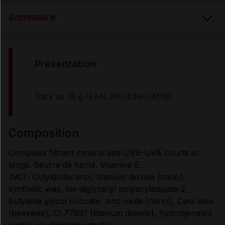
Sommaire
PRÉSENTATION
présentation
COMPOSITION
Stick de 18 g (EAN 3661434014116).
PROPRIÉTÉS
composition
Complexe filtrant minéral anti UVB-UVA courts et
UTILISATION
longs. Beurre de karité. Vitamine E.
INCI :
Octyldodecanol, titanium dioxide [nano],
MODE D'EMPLOI
synthetic wax, bis-diglyceryl polyacyladipate-2,
butylene glycol cocoate, zinc oxide [nano],
Cera alba
(beeswax), CI 77891 (titanium dioxide), hydrogenated
Données administratives
castor oil, dipentaerythrityl