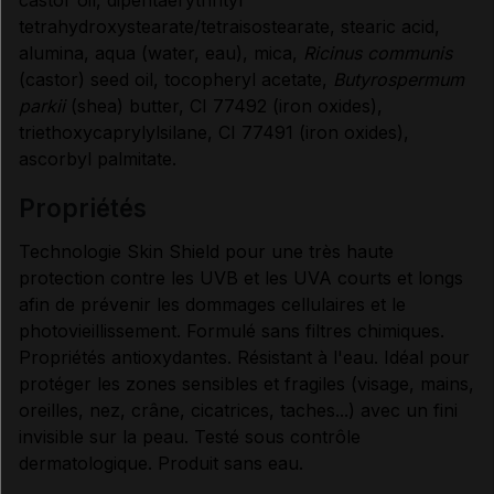
tetrahydroxystearate/tetraisostearate, stearic acid,
alumina, aqua (water, eau), mica,
Ricinus communis
(castor) seed oil, tocopheryl acetate,
Butyrospermum
parkii
(shea) butter, CI 77492 (iron oxides),
triethoxycaprylylsilane, CI 77491 (iron oxides),
ascorbyl palmitate.
propriétés
Technologie Skin Shield pour une très haute
protection contre les UVB et les UVA courts et longs
afin de prévenir les dommages cellulaires et le
photovieillissement. Formulé sans filtres chimiques.
Propriétés antioxydantes. Résistant à l'eau. Idéal pour
protéger les zones sensibles et fragiles (visage, mains,
oreilles, nez, crâne, cicatrices, taches...) avec un fini
invisible sur la peau. Testé sous contrôle
dermatologique. Produit sans eau.