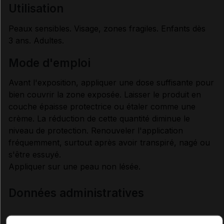
utilisation
Peaux sensibles. Visage, zones fragiles. Enfants dès
3 ans. Adultes.
mode d'emploi
Avant l'exposition, appliquer une dose suffisante pour
bien couvrir la zone exposée. Laisser le produit en
couche épaisse protectrice ou étaler comme une
crème. La réduction de cette quantité diminue le
niveau de protection. Renouveler l'application
fréquemment, surtout après avoir transpiré, nagé ou
s'être essuyé.
Appliquer sur une peau non lésée.
Données administratives