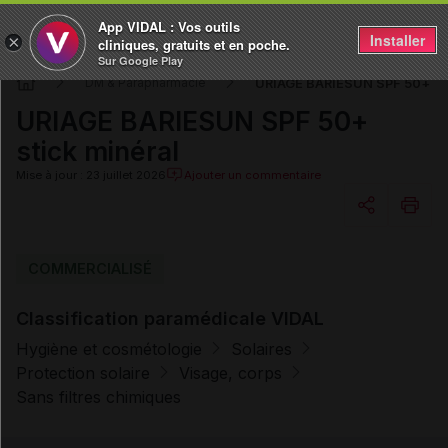
App VIDAL : Vos outils
Installer
×
cliniques, gratuits et en poche.
Sur Google Play
URIAGE BARIESUN SPF 50+ sti
DM & Parapharmacie
URIAGE BARIESUN SPF 50+
stick minéral
Mise à jour : 23 juillet 2026
Ajouter un commentaire
Copier l'url
COMMERCIALISÉ
Classification paramédicale VIDAL
Email
Hygiène et cosmétologie
Solaires
Protection solaire
Visage, corps
Sans filtres chimiques