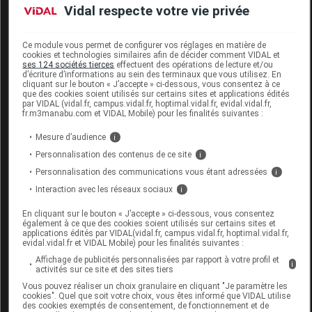
URIAGE BARIESUN SPF50+ Stick minéral
Vidal respecte votre vie privée
extra large Etui/18g
Ce module vous permet de configurer vos réglages en matière de
Commercialisé
cookies et technologies similaires afin de décider comment VIDAL et
ses 124 sociétés tierces
effectuent des opérations de lecture et/ou
d’écriture d’informations au sein des terminaux que vous utilisez. En
cliquant sur le bouton « J’accepte » ci-dessous, vous consentez à ce
Code EAN
3661434014116
que des cookies soient utilisés sur certains sites et applications édités
par VIDAL (vidal.fr, campus.vidal.fr, hoptimal.vidal.fr, evidal.vidal.fr,
Labo.
Laboratoires
fr.m3manabu.com et VIDAL Mobile) pour les finalités suivantes :
Distributeur
Dermatologiques Uriage
Mesure d’audience
i
Remboursement
NR
Personnalisation des contenus de ce site
i
Personnalisation des communications vous étant adressées
i
Interaction avec les réseaux sociaux
i
En cliquant sur le bouton « J’accepte » ci-dessous, vous consentez
URIAGE BARIESUN SPF50+ Stick minéral
également à ce que des cookies soient utilisés sur certains sites et
extra large Etui/8g
applications édités par VIDAL(vidal.fr, campus.vidal.fr, hoptimal.vidal.fr,
evidal.vidal.fr et VIDAL Mobile) pour les finalités suivantes :
Affichage de publicités personnalisées par rapport à votre profil et
Supprimé
i
activités sur ce site et des sites tiers
Vous pouvez réaliser un choix granulaire en cliquant "Je paramètre les
Remplacé par URIAGE BARIESUN SPF50+ Stick
cookies". Quel que soit votre choix, vous êtes informé que VIDAL utilise
des cookies exemptés de consentement, de fonctionnement et de
minéral extra large Etui/18g