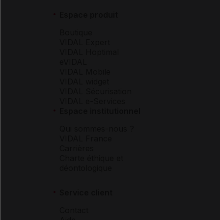
Espace produit
Boutique
VIDAL Expert
VIDAL Hoptimal
eVIDAL
VIDAL Mobile
VIDAL widget
VIDAL Sécurisation
VIDAL e-Services
Espace institutionnel
Qui sommes-nous ?
VIDAL France
Carrières
Charte éthique et
déontologique
Service client
Contact