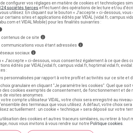
e configurer vos réglages en matière de cookies et technologies simil
124 sociétés tierces
effectuent des opérations de lecture et/ou d’écr
ministratives
ous utilisez. En cliquant sur le bouton « J’accepte » ci-dessous, vou
ur certains sites et applications édités par VIDAL (vidal.fr, campus.vidal.
abu.com et VIDAL Mobile) pour les finalités suivantes :
IESUN SPF50+ Cr sans parfum peau sensible
i
 contenus de ce site
i
s communications vous étant adressées
i
r
URIAGE BARIESUN SPF50+ Cr hydratante non parfumée 
 réseaux sociaux
i
on « J’accepte » ci-dessous, vous consentez également à ce que des co
9739103
tions édités par VIDAL(vidal.fr, campus.vidal.fr, hoptimal.vidal.fr, evidal.
tes :
3401597391033
3661434001383
s personnalisées par rapport à votre profil et activités sur ce site et d
r
Laboratoires Dermatologiques Uriage
choix granulaire en cliquant "Je paramètre les cookies". Quel que soit 
ise des cookies exemptés de consentement, de fonctionnement et de 
NR
es de visites anonymes.
 votre compte utilisateur VIDAL, votre choix sera enregistré au nivea
l’ensemble des terminaux que vous utilisez. A défaut, votre choix ser
ilisez actuellement : un cookie « technique » sera déposé sur votre te
’utilisation des cookies et autres traceurs similaires, ou retirer à tou
ge, nous vous invitons à vous rendre sur notre
Politique cookies
.