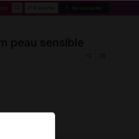
ités
S'inscrire
Se connecter
Rechercher
 peau sensible
Copier l'url
Email