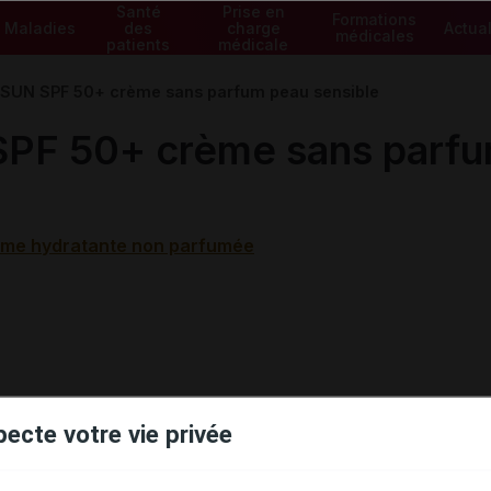
Santé
Prise en
Formations
Maladies
des
charge
Actual
médicales
patients
médicale
SUN SPF 50+ crème sans parfum peau sensible
F 50+ crème sans parfum
ème hydratante non parfumée
pecte votre vie privée