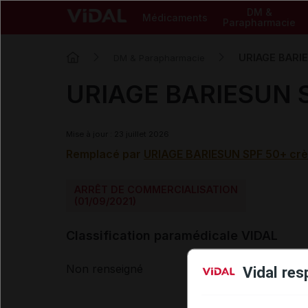
DM &
Médicaments
Parapharmacie
URIAGE BARIE
DM & Parapharmacie
URIAGE BARIESUN SP
Mise à jour : 23 juillet 2026
Remplacé par
URIAGE BARIESUN SPF 50+ cr
ARRÊT DE COMMERCIALISATION
(01/09/2021)
Classification paramédicale VIDAL
Non renseigné
Vidal res