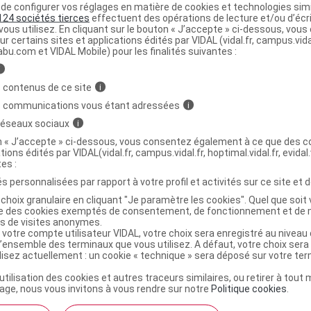
e configurer vos réglages en matière de cookies et technologies simil
124 sociétés tierces
effectuent des opérations de lecture et/ou d’écr
ministratives
ous utilisez. En cliquant sur le bouton « J’accepte » ci-dessous, vou
ur certains sites et applications édités par VIDAL (vidal.fr, campus.vidal.
abu.com et VIDAL Mobile) pour les finalités suivantes :
IESUN Brume thermale autobronzant
i
r/100ml
 contenus de ce site
i
s communications vous étant adressées
i
r
URIAGE BARIESUN Brume autobronzante Brumisateur/1
 réseaux sociaux
i
on « J’accepte » ci-dessous, vous consentez également à ce que des co
9739089
tions édités par VIDAL(vidal.fr, campus.vidal.fr, hoptimal.vidal.fr, evidal.
tes :
3401597390890
3661434001499
s personnalisées par rapport à votre profil et activités sur ce site et d
r
Laboratoires Dermatologiques Uriage
choix granulaire en cliquant "Je paramètre les cookies". Quel que soit 
ise des cookies exemptés de consentement, de fonctionnement et de 
NR
es de visites anonymes.
 votre compte utilisateur VIDAL, votre choix sera enregistré au nivea
l’ensemble des terminaux que vous utilisez. A défaut, votre choix ser
ilisez actuellement : un cookie « technique » sera déposé sur votre te
’utilisation des cookies et autres traceurs similaires, ou retirer à tou
ge, nous vous invitons à vous rendre sur notre
Politique cookies
.