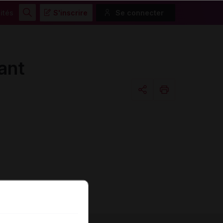
ités
S'inscrire
Se connecter
Rechercher
ant
Copier l'url
Email