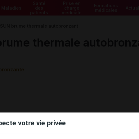
Santé
Prise en
Formations
Maladies
des
charge
Actual
médicales
patients
médicale
SUN brume thermale autobronzant
rume thermale autobronz
bronzante
pecte votre vie privée