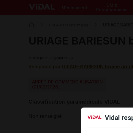
DM &
Médicaments
Parapharmacie
URIAGE BARIE
DM & Parapharmacie
URIAGE BARIESUN b
Mise à jour : 23 juillet 2026
Remplacé par
URIAGE BARIESUN brume auto
ARRÊT DE COMMERCIALISATION
(01/02/2026)
Classification paramédicale VIDAL
Non renseigné
Vidal res