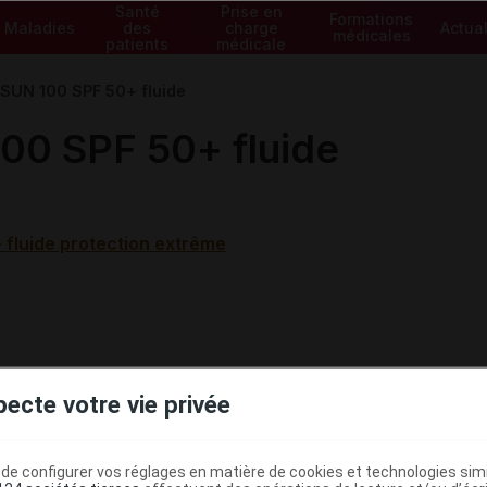
Santé
Prise en
Formations
Maladies
des
charge
Actual
médicales
patients
médicale
SUN 100 SPF 50+ fluide
0 SPF 50+ fluide
fluide protection extrême
pecte votre vie privée
e configurer vos réglages en matière de cookies et technologies simil