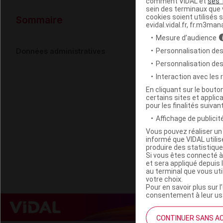
comment VIDAL et
ses 
sein des terminaux que v
Données ad
cookies soient utilisés s
Sommaire
evidal.vidal.fr, fr.m3man
Mesure d’audience
URIAGE BARI
Personnalisation des
Données administratives
Personnalisation de
Remplacé pa
Interaction avec les
airless/50ml
En cliquant sur le bout
certains sites et applica
pour les finalités suivan
Code EAN
Labo. Distributeu
Affichage de publicité
Remboursement
Vous pouvez réaliser un 
informé que VIDAL util
produire des statistiqu
Si vous êtes connecté à
et sera appliqué depuis 
au terminal que vous ut
votre choix.
Pour en savoir plus sur l
consentement à leur usa
CONTINUER SANS A