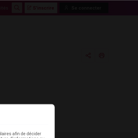
ités
S'inscrire
Se connecter
Rechercher
Copier l'url
Email
aires afin de décider