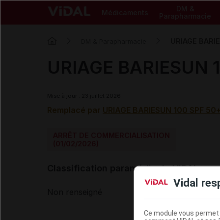
DM &
Médicaments
Parapharmacie
URIAGE BARIE
DM & Parapharmacie
URIAGE BARIESUN 10
Mise à jour : 23 juillet 2026
Remplacé par
URIAGE BARIESUN 100 SPF 50+ 
ARRÊT DE COMMERCIALISATION
(01/02/2026)
Classification paramédicale VIDAL
Vidal res
Non renseigné
Ce module vous permet d