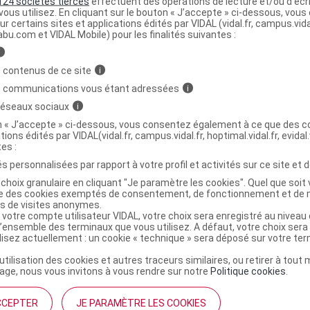
124 sociétés tierces
effectuent des opérations de lecture et/ou d’écr
ous utilisez. En cliquant sur le bouton « J’accepte » ci-dessous, vou
ministratives
ur certains sites et applications édités par VIDAL (vidal.fr, campus.vidal.
abu.com et VIDAL Mobile) pour les finalités suivantes :
i
ESUN 100 SPF50+ Fluide Fl pompe airless/50ml
 contenus de ce site
i
s communications vous étant adressées
i
r
URIAGE BARIESUN 100 SPF50+ Fluide protection extrême
 réseaux sociaux
i
on « J’accepte » ci-dessous, vous consentez également à ce que des co
tions édités par VIDAL(vidal.fr, campus.vidal.fr, hoptimal.vidal.fr, evidal.
tes :
3661434011979
r
Laboratoires Dermatologiques Uriage
s personnalisées par rapport à votre profil et activités sur ce site et d
NR
choix granulaire en cliquant "Je paramètre les cookies". Quel que soit 
ise des cookies exemptés de consentement, de fonctionnement et de 
es de visites anonymes.
 votre compte utilisateur VIDAL, votre choix sera enregistré au nivea
l’ensemble des terminaux que vous utilisez. A défaut, votre choix ser
ilisez actuellement : un cookie « technique » sera déposé sur votre te
’utilisation des cookies et autres traceurs similaires, ou retirer à tou
ge, nous vous invitons à vous rendre sur notre
Politique cookies
.
CCEPTER
JE PARAMÈTRE LES COOKIES