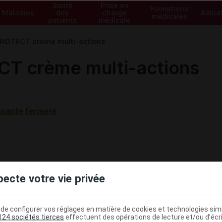
Santé
Prise en
Formations
Maladies
des
charge
Actual
médicales
patients
médicale
ROTECT crème multi-actions
T crème multi-actions
ssante fermeté
pecte votre vie privée
e configurer vos réglages en matière de cookies et technologies simil
124 sociétés tierces
effectuent des opérations de lecture et/ou d’écr