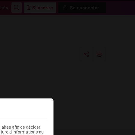
ités
S'inscrire
Se connecter
Rechercher
Copier l'url
Email
aires afin de décider
iture d’informations au