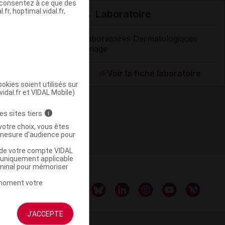
s consentez à ce que des
fr, hoptimal.vidal.fr,
Laboratoire
Laboratoires Dermatologiques
Uriage
Supprimé
Voir la fiche laboratoire
okies soient utilisés sur
vidal.fr et VIDAL Mobile)
es sites tiers
i
votre choix, vous êtes
mesure d'audience pour
u de votre compte VIDAL
a uniquement applicable
rminal pour mémoriser
t moment votre
J'ACCEPTE