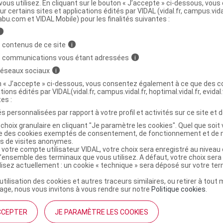
ous utilisez. En cliquant sur le bouton « J’accepte » ci-dessous, vou
ur certains sites et applications édités par VIDAL (vidal.fr, campus.vidal.
ministratives
abu.com et VIDAL Mobile) pour les finalités suivantes :
i
 contenus de ce site
i
PROTECT Cr multi-actions Fl airless /40ml
s communications vous étant adressées
i
 réseaux sociaux
i
r
URIAGE AGE LIFT Cr jour lissante fermeté Fl airless/40ml
on « J’accepte » ci-dessous, vous consentez également à ce que des co
tions édités par VIDAL(vidal.fr, campus.vidal.fr, hoptimal.vidal.fr, evidal.
3661434006401
tes :
r
Laboratoires Dermatologiques Uriage
s personnalisées par rapport à votre profil et activités sur ce site et d
NR
choix granulaire en cliquant "Je paramètre les cookies". Quel que soit 
ise des cookies exemptés de consentement, de fonctionnement et de 
es de visites anonymes.
 votre compte utilisateur VIDAL, votre choix sera enregistré au nivea
l’ensemble des terminaux que vous utilisez. A défaut, votre choix ser
ilisez actuellement : un cookie « technique » sera déposé sur votre te
’utilisation des cookies et autres traceurs similaires, ou retirer à tou
ge, nous vous invitons à vous rendre sur notre
Politique cookies
.
CCEPTER
JE PARAMÈTRE LES COOKIES