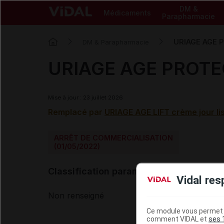
DM &
Médicaments
Parapharmacie
URIAGE AGE P
DM & Parapharmacie
URIAGE AGE PROTEC
Mise à jour : 23 juillet 2026
Remplacé par
URIAGE AGE LIFT crème jour li
ARRÊT DE COMMERCIALISATION
(01/05/2022)
Classification paramédicale VIDAL
Vidal res
Non renseigné
Ce module vous permet d
comment VIDAL et
ses 