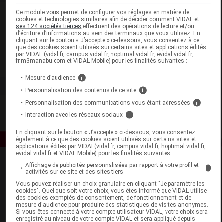
Ce module vous permet de configurer vos réglages en matière de
Laboratoire
cookies et technologies similaires afin de décider comment VIDAL et
ses 124 sociétés tierces
effectuent des opérations de lecture et/ou
d’écriture d’informations au sein des terminaux que vous utilisez. En
Urgo Healthcare
cliquant sur le bouton « J’accepte » ci-dessous, vous consentez à ce
que des cookies soient utilisés sur certains sites et applications édités
par VIDAL (vidal.fr, campus.vidal.fr, hoptimal.vidal.fr, evidal.vidal.fr,
fr.m3manabu.com et VIDAL Mobile) pour les finalités suivantes :
Voir la fiche laboratoire
Mesure d’audience
i
Personnalisation des contenus de ce site
i
Personnalisation des communications vous étant adressées
i
Interaction avec les réseaux sociaux
i
En cliquant sur le bouton « J’accepte » ci-dessous, vous consentez
également à ce que des cookies soient utilisés sur certains sites et
applications édités par VIDAL(vidal.fr, campus.vidal.fr, hoptimal.vidal.fr,
evidal.vidal.fr et VIDAL Mobile) pour les finalités suivantes :
Affichage de publicités personnalisées par rapport à votre profil et
i
activités sur ce site et des sites tiers
Vous pouvez réaliser un choix granulaire en cliquant "Je paramètre les
cookies". Quel que soit votre choix, vous êtes informé que VIDAL utilise
des cookies exemptés de consentement, de fonctionnement et de
mesure d'audience pour produire des statistiques de visites anonymes.
Espace produit
Si vous êtes connecté à votre compte utilisateur VIDAL, votre choix sera
enregistré au niveau de votre compte VIDAL et sera appliqué depuis