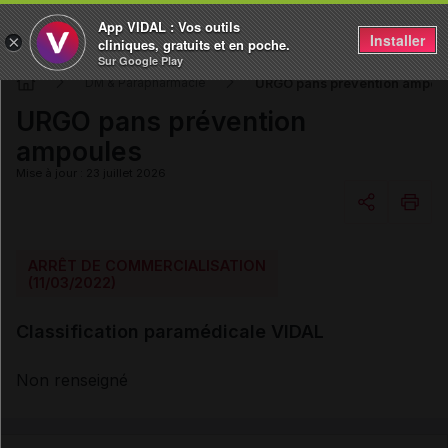
App VIDAL : Vos outils
Installer
×
cliniques, gratuits et en poche.
Sur Google Play
URGO pans prévention ampou
DM & Parapharmacie
URGO pans prévention
ampoules
Mise à jour : 23 juillet 2026
Copier l'url
ARRÊT DE COMMERCIALISATION
(11/03/2022)
Email
Classification paramédicale VIDAL
Non renseigné