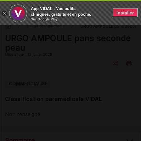
App VIDAL : Vos outils
Installer
×
cliniques, gratuits et en poche.
Sur Google Play
URGO AMPOULE pans second
DM & Parapharmacie
URGO AMPOULE pans seconde
peau
Mise à jour : 23 juillet 2026
Copier l'url
COMMERCIALISÉ
Classification paramédicale VIDAL
Email
Non renseigné
Sommaire