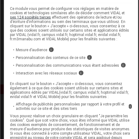
Ce module vous permet de configurer vos réglages en matière de
Laboratoire
cookies et technologies similaires afin de décider comment VIDAL et
ses 124 sociétés tierces
effectuent des opérations de lecture et/ou
d’écriture d’informations au sein des terminaux que vous utilisez. En
cliquant sur le bouton « J’accepte » ci-dessous, vous consentez à ce
Urgo Healthcare
que des cookies soient utilisés sur certains sites et applications édités
par VIDAL (vidal.fr, campus.vidal.fr, hoptimal.vidal.fr, evidal.vidal.fr,
fr.m3manabu.com et VIDAL Mobile) pour les finalités suivantes :
Voir la fiche laboratoire
Mesure d’audience
i
Personnalisation des contenus de ce site
i
Personnalisation des communications vous étant adressées
i
Interaction avec les réseaux sociaux
i
En cliquant sur le bouton « J’accepte » ci-dessous, vous consentez
également à ce que des cookies soient utilisés sur certains sites et
applications édités par VIDAL(vidal.fr, campus.vidal.fr, hoptimal.vidal.fr,
evidal.vidal.fr et VIDAL Mobile) pour les finalités suivantes :
Affichage de publicités personnalisées par rapport à votre profil et
i
activités sur ce site et des sites tiers
Vous pouvez réaliser un choix granulaire en cliquant "Je paramètre les
cookies". Quel que soit votre choix, vous êtes informé que VIDAL utilise
des cookies exemptés de consentement, de fonctionnement et de
mesure d'audience pour produire des statistiques de visites anonymes.
Si vous êtes connecté à votre compte utilisateur VIDAL, votre choix sera
Espace produit
enregistré au niveau de votre compte VIDAL et sera appliqué depuis