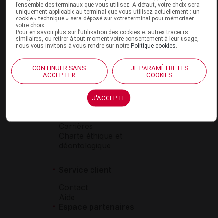
l’ensemble des terminaux que vous utilisez. A défaut, votre choix sera
Boutique
uniquement applicable au terminal que vous utilisez actuellement : un
cookie « technique » sera déposé sur votre terminal pour mémoriser
VIDAL Expert
votre choix.
VIDAL Hoptimal
Pour en savoir plus sur l’utilisation des cookies et autres traceurs
similaires, ou retirer à tout moment votre consentement à leur usage,
eVIDAL
nous vous invitons à vous rendre sur notre
Politique cookies
.
VIDAL Mobile
VIDAL widget
CONTINUER SANS
JE PARAMÈTRE LES
VIDAL Sécurisation
ACCEPTER
COOKIES
VIDAL e-Services
Espace institutionnel
J'ACCEPTE
Qui sommes-nous ?
VIDAL France
Carrières
Charte éthique et
déontologique
Service client
Contact
Aide
Espace partenaires