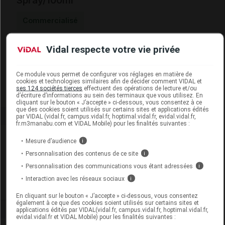
Spray/100ml
Commercialisé
Vidal respecte votre vie privée
Code EAN
8029408087989
Labo. Distributeur
Unifarco France SAS
Remboursement
NR
Ce module vous permet de configurer vos réglages en matière de
cookies et technologies similaires afin de décider comment VIDAL et
ses 124 sociétés tierces
effectuent des opérations de lecture et/ou
d’écriture d’informations au sein des terminaux que vous utilisez. En
cliquant sur le bouton « J’accepte » ci-dessous, vous consentez à ce
que des cookies soient utilisés sur certains sites et applications édités
par VIDAL (vidal.fr, campus.vidal.fr, hoptimal.vidal.fr, evidal.vidal.fr,
fr.m3manabu.com et VIDAL Mobile) pour les finalités suivantes :
Laboratoire
Mesure d’audience
i
Personnalisation des contenus de ce site
i
Unifarco France SAS
Personnalisation des communications vous étant adressées
i
Interaction avec les réseaux sociaux
i
Voir la fiche laboratoire
En cliquant sur le bouton « J’accepte » ci-dessous, vous consentez
également à ce que des cookies soient utilisés sur certains sites et
applications édités par VIDAL(vidal.fr, campus.vidal.fr, hoptimal.vidal.fr,
evidal.vidal.fr et VIDAL Mobile) pour les finalités suivantes :