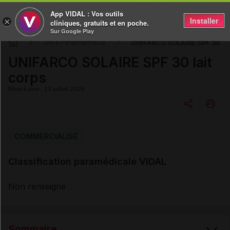
App VIDAL : Vos outils
Installer
×
cliniques, gratuits et en poche.
Sur Google Play
UNIFARCO SOLAIRE SPF 30 lai
DM & Parapharmacie
UNIFARCO SOLAIRE SPF 30 lait
corps
Mise à jour : 23 juillet 2026
Copier l'url
COMMERCIALISÉ
Classification paramédicale VIDAL
Email
Non renseigné
Sommaire