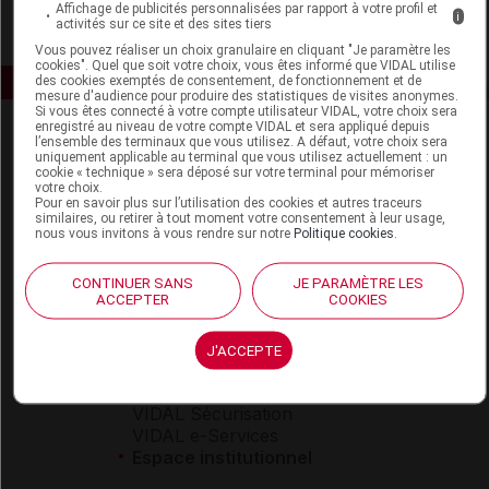
Affichage de publicités personnalisées par rapport à votre profil et
i
activités sur ce site et des sites tiers
Vous pouvez réaliser un choix granulaire en cliquant "Je paramètre les
cookies". Quel que soit votre choix, vous êtes informé que VIDAL utilise
des cookies exemptés de consentement, de fonctionnement et de
mesure d'audience pour produire des statistiques de visites anonymes.
Si vous êtes connecté à votre compte utilisateur VIDAL, votre choix sera
enregistré au niveau de votre compte VIDAL et sera appliqué depuis
l’ensemble des terminaux que vous utilisez. A défaut, votre choix sera
uniquement applicable au terminal que vous utilisez actuellement : un
cookie « technique » sera déposé sur votre terminal pour mémoriser
votre choix.
Pour en savoir plus sur l’utilisation des cookies et autres traceurs
similaires, ou retirer à tout moment votre consentement à leur usage,
nous vous invitons à vous rendre sur notre
Politique cookies
.
Espace produit
Boutique
CONTINUER SANS
JE PARAMÈTRE LES
ACCEPTER
COOKIES
VIDAL Expert
VIDAL Hoptimal
eVIDAL
J'ACCEPTE
VIDAL Mobile
VIDAL widget
VIDAL Sécurisation
VIDAL e-Services
Espace institutionnel