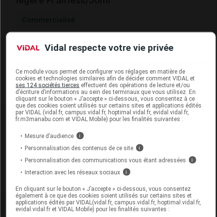
légère Fl airless/50ml
Commercialisé
Vidal respecte votre vie privée
Code EAN
8029408144989
Labo. Distributeur
Unifarco France SAS
Remboursement
NR
Ce module vous permet de configurer vos réglages en matière de
cookies et technologies similaires afin de décider comment VIDAL et
ses 124 sociétés tierces
effectuent des opérations de lecture et/ou
d’écriture d’informations au sein des terminaux que vous utilisez. En
cliquant sur le bouton « J’accepte » ci-dessous, vous consentez à ce
que des cookies soient utilisés sur certains sites et applications édités
par VIDAL (vidal.fr, campus.vidal.fr, hoptimal.vidal.fr, evidal.vidal.fr,
fr.m3manabu.com et VIDAL Mobile) pour les finalités suivantes :
Laboratoire
Mesure d’audience
i
Personnalisation des contenus de ce site
i
Unifarco France SAS
Personnalisation des communications vous étant adressées
i
Interaction avec les réseaux sociaux
i
Voir la fiche laboratoire
En cliquant sur le bouton « J’accepte » ci-dessous, vous consentez
également à ce que des cookies soient utilisés sur certains sites et
applications édités par VIDAL(vidal.fr, campus.vidal.fr, hoptimal.vidal.fr,
evidal.vidal.fr et VIDAL Mobile) pour les finalités suivantes :