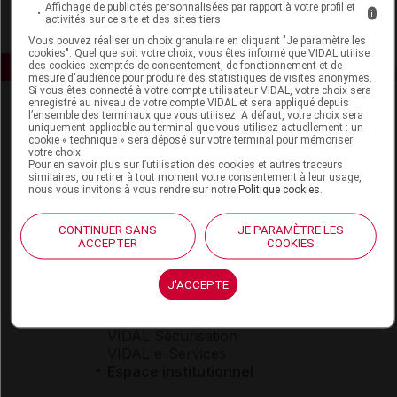
Affichage de publicités personnalisées par rapport à votre profil et
i
activités sur ce site et des sites tiers
Vous pouvez réaliser un choix granulaire en cliquant "Je paramètre les
cookies". Quel que soit votre choix, vous êtes informé que VIDAL utilise
des cookies exemptés de consentement, de fonctionnement et de
mesure d'audience pour produire des statistiques de visites anonymes.
Si vous êtes connecté à votre compte utilisateur VIDAL, votre choix sera
enregistré au niveau de votre compte VIDAL et sera appliqué depuis
l’ensemble des terminaux que vous utilisez. A défaut, votre choix sera
uniquement applicable au terminal que vous utilisez actuellement : un
cookie « technique » sera déposé sur votre terminal pour mémoriser
votre choix.
Pour en savoir plus sur l’utilisation des cookies et autres traceurs
similaires, ou retirer à tout moment votre consentement à leur usage,
nous vous invitons à vous rendre sur notre
Politique cookies
.
Espace produit
Boutique
CONTINUER SANS
JE PARAMÈTRE LES
ACCEPTER
COOKIES
VIDAL Expert
VIDAL Hoptimal
eVIDAL
J'ACCEPTE
VIDAL Mobile
VIDAL widget
VIDAL Sécurisation
VIDAL e-Services
Espace institutionnel