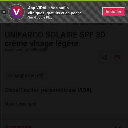
App VIDAL : Vos outils
Installer
×
cliniques, gratuits et en poche.
Sur Google Play
UNIFARCO SOLAIRE SPF 30 cr
DM & Parapharmacie
UNIFARCO SOLAIRE SPF 30
crème visage légère
Mise à jour : 23 juillet 2026
Copier l'url
COMMERCIALISÉ
Classification paramédicale VIDAL
Email
Non renseigné
Sommaire