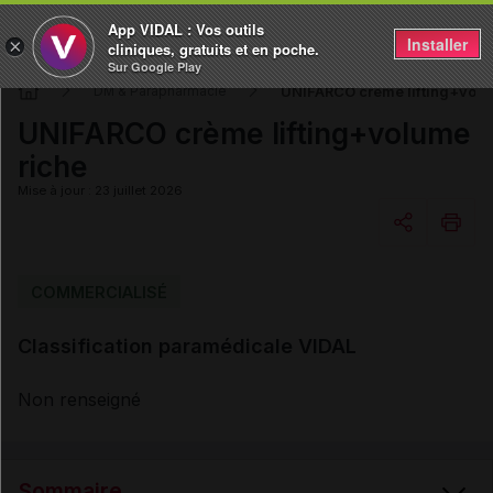
App VIDAL : Vos outils
Installer
×
cliniques, gratuits et en poche.
Sur Google Play
UNIFARCO crème lifting+volu
DM & Parapharmacie
UNIFARCO crème lifting+volume
riche
Mise à jour : 23 juillet 2026
Copier l'url
COMMERCIALISÉ
Classification paramédicale VIDAL
Email
Non renseigné
Sommaire