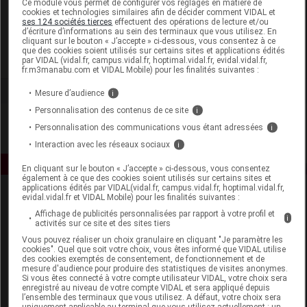
Ce module vous permet de configurer vos réglages en matière de
cookies et technologies similaires afin de décider comment VIDAL et
ses 124 sociétés tierces
effectuent des opérations de lecture et/ou
Unifarco France SAS
d’écriture d’informations au sein des terminaux que vous utilisez. En
cliquant sur le bouton « J’accepte » ci-dessous, vous consentez à ce
que des cookies soient utilisés sur certains sites et applications édités
Voir la fiche laboratoire
par VIDAL (vidal.fr, campus.vidal.fr, hoptimal.vidal.fr, evidal.vidal.fr,
fr.m3manabu.com et VIDAL Mobile) pour les finalités suivantes :
Mesure d’audience
i
Personnalisation des contenus de ce site
i
Personnalisation des communications vous étant adressées
i
Interaction avec les réseaux sociaux
i
En cliquant sur le bouton « J’accepte » ci-dessous, vous consentez
également à ce que des cookies soient utilisés sur certains sites et
applications édités par VIDAL(vidal.fr, campus.vidal.fr, hoptimal.vidal.fr,
evidal.vidal.fr et VIDAL Mobile) pour les finalités suivantes :
Affichage de publicités personnalisées par rapport à votre profil et
i
activités sur ce site et des sites tiers
Vous pouvez réaliser un choix granulaire en cliquant "Je paramètre les
cookies". Quel que soit votre choix, vous êtes informé que VIDAL utilise
des cookies exemptés de consentement, de fonctionnement et de
Espace produit
mesure d'audience pour produire des statistiques de visites anonymes.
Si vous êtes connecté à votre compte utilisateur VIDAL, votre choix sera
enregistré au niveau de votre compte VIDAL et sera appliqué depuis
Boutique
l’ensemble des terminaux que vous utilisez. A défaut, votre choix sera
VIDAL Expert
uniquement applicable au terminal que vous utilisez actuellement : un